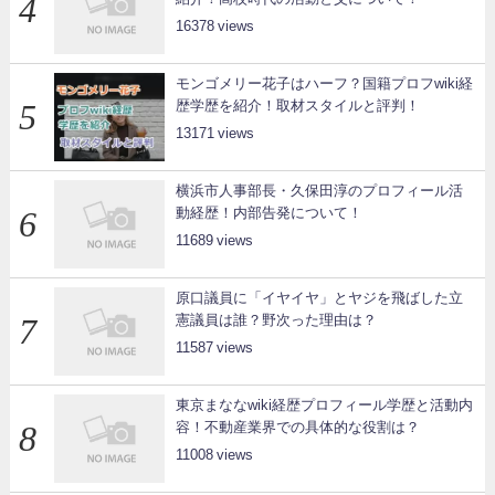
16378
モンゴメリー花子はハーフ？国籍プロフwiki経
歴学歴を紹介！取材スタイルと評判！
13171
横浜市人事部長・久保田淳のプロフィール活
動経歴！内部告発について！
11689
原口議員に「イヤイヤ」とヤジを飛ばした立
憲議員は誰？野次った理由は？
11587
東京まななwiki経歴プロフィール学歴と活動内
容！不動産業界での具体的な役割は？
11008