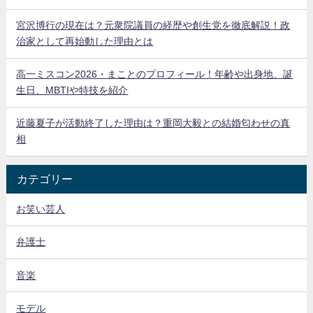
宮沢博行の現在は？元衆院議員の経歴や創生党を徹底解説！政
治家として再始動した理由とは
高一ミスコン2026・まことのプロフィール！年齢や出身地、誕
生日、MBTIや特技を紹介
近藤夏子が活動終了した理由は？重岡大毅との結婚匂わせの真
相
カテゴリー
お笑い芸人
弁護士
音楽
モデル