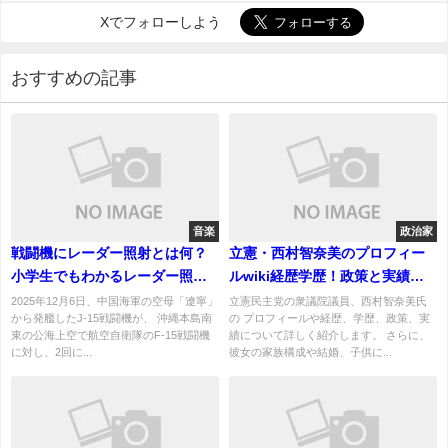
Xでフォローしよう
おすすめの記事
音楽
政治家
戦闘機にレーダー照射とは何？
立憲・西村智奈美のプロフィー
小学生でもわかるレーダー照射
ルwiki経歴学歴！政策と実績！
されるとどうなる？
結婚、夫や子供について！
2025年12月6日、中国海軍の空母「遼寧」
立憲民主党の衆議院議員、西村智奈美氏
から発艦したJ-15戦闘機が、 沖縄本島南
の プロフィールや経歴、学歴、政策、実
東の公海上空で航空自衛隊のF-15戦闘機
績について詳しく紹介します。 さらに、
に対し、2回に...
彼女の家族構成や結婚、子供に...