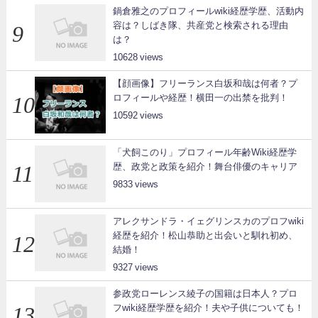
鍋倉雅之のプロフィールwiki経歴学歴、活動内
容は？しばき隊、共産党と検索される理由
は？
10628
【顔画像】フリーランス白坂和哉は何者？プ
ロフィールや経歴！横田一の出禁を批判！
10592
「犬飼このり」プロフィール年齢Wiki経歴学
歴、政党と政策を紹介！舞台俳優のキャリア
9833
アレクサンドラ・イェグリンスカのプロフwiki
経歴を紹介！松山恭助と出会いと馴れ初め、
結婚！
9327
参政党ローレンス綾子の国籍は日本人？プロ
フwiki経歴学歴を紹介！夫や子供についても！