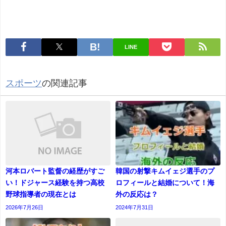
LINE
スポーツ
の関連記事
河本ロバート監督の経歴がすご
韓国の射撃キムイェジ選手のプ
い！ドジャース経験を持つ高校
ロフィールと結婚について！海
野球指導者の現在とは
外の反応は？
2026年7月26日
2024年7月31日