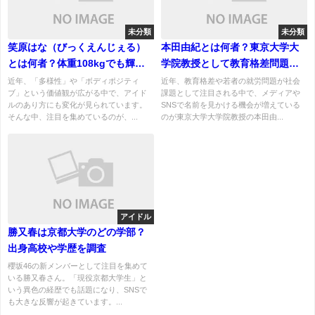
未分類
未分類
笑原はな（びっくえんじぇる）
本田由紀とは何者？東京大学大
とは何者？体重108kgでも輝
学院教授として教育格差問題を
く“新時代アイドル”が話題に！
研究する教育社会学者を徹底解
近年、「多様性」や「ボディポジティ
近年、教育格差や若者の就労問題が社会
ブ」という価値観が広がる中で、アイド
課題として注目される中で、メディアや
説
ルのあり方にも変化が見られています。
SNSで名前を見かける機会が増えている
そんな中、注目を集めているのが、...
のが東京大学大学院教授の本田由...
アイドル
勝又春は京都大学のどの学部？
出身高校や学歴を調査
櫻坂46の新メンバーとして注目を集めて
いる勝又春さん。「現役京都大学生」と
いう異色の経歴でも話題になり、SNSで
も大きな反響が起きています。...