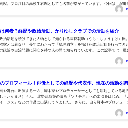
貢献。プロ注目の高校生右腕としても名前が挙がっています。 今回は、深町
ールや経歴、投球スタイル、2026年...
l
は何者？経歴や政治活動、かりゆしクラブでの活動を紹介
政治活動を続けてきた人物として知られる屋良朝助（やら・ちょうすけ）氏。
治家とは異なり、長年にわたって「琉球独立」を掲げた政治活動を行ってき
の政治や自治問題に関心を持つ人の間で知られています。 この記事では、屋
ィールやこれまでの活動、政治的な主張、関連する「かり...
l
のプロフィール！俳優としての経歴や代表作、現在の活動を調
画や舞台に出演する一方、脚本家やプロデューサーとしても活動している亀
し・たかまさ）さん。 北野武監督の映画『ソナチネ』への出演をはじめ、『
イージス』などの作品に出演してきました。 さらに、自ら脚本やプロデュー
、俳優だけにとどまらない幅広い活動でも知られています...
l