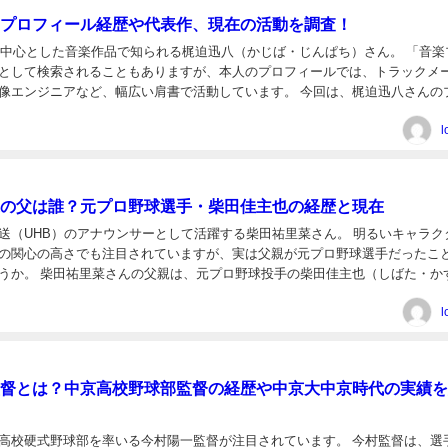
プロフィール経歴や代表作、現在の活動を調査！
ectを中心とした音楽作品で知られる梶迫迅八（かじば・じんぱち）さん。 「音楽
として検索されることもありますが、本人のプロフィールでは、トラックメ
像エンジニアなど、幅広い肩書で活動しています。 今回は、梶迫迅八さんの
歴、代表的な活動、現在の音楽活動についてまと...
l
の父は誰？元プロ野球選手・柴田佳主也の経歴と現在
送（UHB）のアナウンサーとして活躍する柴田祐里菜さん。 明るいキャラク
の関心の高さでも注目されていますが、実は父親が元プロ野球選手だったこ
うか。 柴田祐里菜さんの父親は、元プロ野球投手の柴田佳主也（しばた・か
。 柴田佳主也さんは近鉄、日本ハム、阪神、ダイエーで...
l
督とは？中京高校野球部監督の経歴や中京大中京時代の実績を
高校硬式野球部を率いる今村陽一監督が注目されています。 今村監督は、選