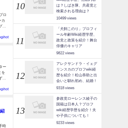
は？しばき隊、共産党と
検索される理由は？
プロ
10499
ーカ
プロ
「犬飼このり」プロフィ
ール年齢Wiki経歴学歴、
ogihot
政党と政策を紹介！舞台
俳優のキャリア
9822
アレクサンドラ・イェグ
ター
リンスカのプロフwiki経
とを
歴を紹介！松山恭助と出
ず
会いと馴れ初め、結婚！
9318
ogihot
参政党ローレンス綾子の
国籍は日本人？プロフ
wiki経歴学歴を紹介！夫
紹
や子供についても！
9233
手時