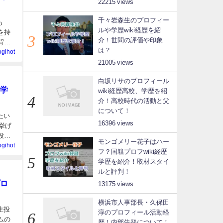
22215
千々岩森生のプロフィー
も
ルや学歴wiki経歴を紹
を持
介！世間の評価や印象
背
は？
ogihot
21005
白坂リサのプロフィール
学
wiki経歴高校、学歴を紹
介！高校時代の活動と父
について！
たい
16396
挙げ
投を
モンゴメリー花子はハー
ogihot
フ？国籍プロフwiki経歴
学歴を紹介！取材スタイ
ルと評判！
ロ
13175
横浜市人事部長・久保田
生投
淳のプロフィール活動経
ムの
歴！内部告発について！