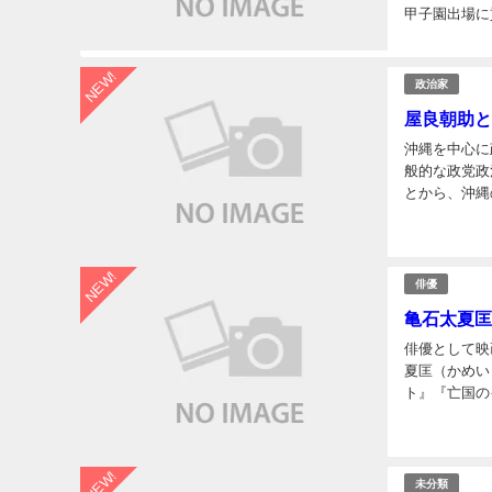
甲子園出場に
投手のプロフィ
NEW!
政治家
屋良朝助と
沖縄を中心に
般的な政党政
とから、沖縄
助氏のプロフ
NEW!
俳優
亀石太夏匡
俳優として映
夏匡（かめい
ト』『亡国の
手掛けるなど
NEW!
未分類