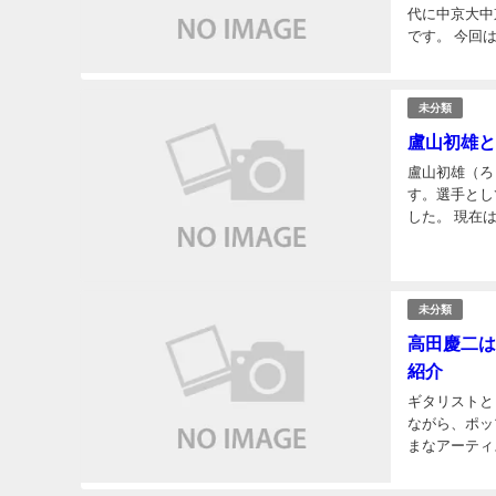
代に中京大中
です。 今回
そして中京高
未分類
盧山初雄と
盧山初雄（ろ
す。選手とし
した。 現在
組んでいます
未分類
高田慶二は
紹介
ギタリストと
ながら、ポッ
まなアーティ
ンサートでは