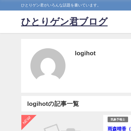
ひとりゲン君がいろんな話題を書いています。
ひとりゲン君ブログ
logihot
logihotの記事一覧
NEW!
気象予報士
雨森晴香（