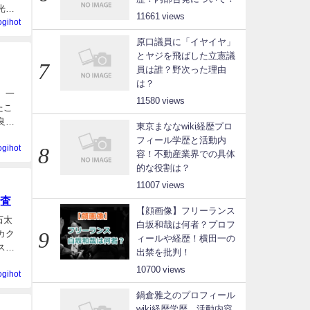
光生
11661
ogihot
原口議員に「イヤイヤ」
とヤジを飛ばした立憲議
員は誰？野次った理由
は？
 一
11580
たこ
良朝
東京まななwiki経歴プロ
フィール学歴と活動内
ogihot
容！不動産業界での具体
的な役割は？
11007
査
【顔画像】フリーランス
石太
白坂和哉は何者？プロフ
カク
ィールや経歴！横田一の
スを
出禁を批判！
10700
ogihot
鍋倉雅之のプロフィール
wiki経歴学歴、活動内容