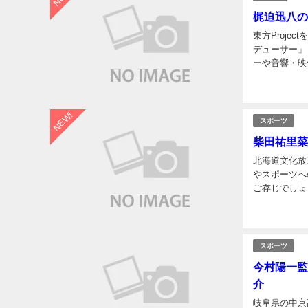
梶迫迅八の
東方Proj
デューサー」
ーや音響・映
フィールや経
NEW!
スポーツ
柴田祐里菜
北海道文化放
やスポーツへ
ご存じでしょ
や）さんです
スポーツ
今村陽一監
介
岐阜県の中京