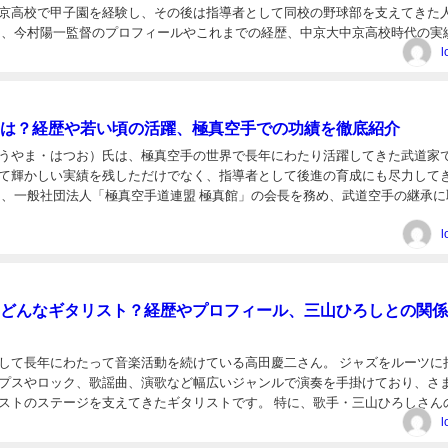
京高校で甲子園を経験し、その後は指導者として同校の野球部を支えてきた
は、今村陽一監督のプロフィールやこれまでの経歴、中京大中京高校時代の実
校の監督就任までの歩みをまとめました。 今村陽一監督...
l
は？経歴や若い頃の活躍、極真空手での功績を徹底紹介
うやま・はつお）氏は、極真空手の世界で長年にわたり活躍してきた武道家
て輝かしい実績を残しただけでなく、指導者として後進の育成にも尽力して
は、一般社団法人「極真空手道連盟 極真館」の会長を務め、武道空手の継承に
。 この記事では、盧山初雄氏のプロフィールや若い頃の経...
l
どんなギタリスト？経歴やプロフィール、三山ひろしとの関係
して長年にわたって音楽活動を続けている高田慶二さん。 ジャズをルーツに
プスやロック、歌謡曲、演歌など幅広いジャンルで演奏を手掛けており、さ
ストのステージを支えてきたギタリストです。 特に、歌手・三山ひろしさん
バンドマスターを務めるなど、演奏だけでなくステージ全...
l