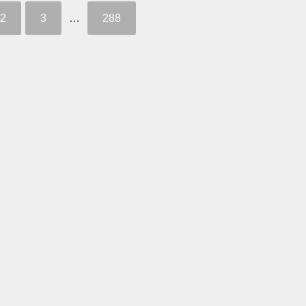
2
3
…
288