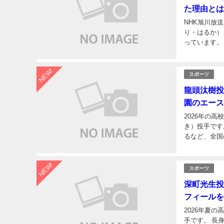
た理由とは
NHK旭川放
り・はるか）
っています。
景、現在の活
NEW!
スポーツ
龍頭汰樹投
園のエース
2026年の
き）投手です
るなど、全国
続け、神村学
NEW!
スポーツ
深町光生投
フィールを
2026年夏
手です。 長