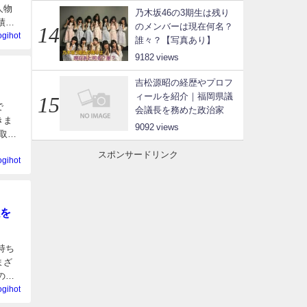
人物
乃木坂46の3期生は残り
績、
のメンバーは現在何名？
ogihot
誰々？【写真あり】
9182
吉松源昭の経歴やプロフ
ィールを紹介｜福岡県議
で
会議長を務めた政治家
きま
9092
取り
スポンサードリンク
ogihot
を
持ち
まざ
のコ
ogihot