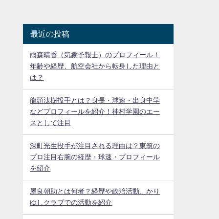
最近の投稿
雨森晴香（気象予報士）のプロフィール！
年齢や経歴、航空会社から転身した理由と
は？
龍頭汰樹投手とは？身長・球速・出身中学
などプロフィールを紹介！神村学園のエー
スとして注目
深町光生投手が注目される理由は？東筑の
プロ注目右腕の経歴・球速・プロフィール
を紹介
屋良朝助とは何者？経歴や政治活動、かり
ゆしクラブでの活動を紹介