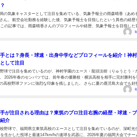
？
送局の気象キャスターとして注目を集めている、気象予報士の雨森晴香（あめ
さん。 航空会社勤務を経験した後、気象予報士を目指したという異色の経歴
 この記事では、雨森晴香さんのプロフィールや経歴、気象予報士を目指した
動などについて、確認できる情報をもとに紹介します。 雨...
l
手とは？身長・球速・出身中学などプロフィールを紹介！神村
として注目
高校野球で注目を集めているのが、神村学園のエース・龍頭汰樹（りゅうとう・
。 2026年春のセンバツでは、前年春の優勝校・横浜高校を相手に完封勝利を
の高校野球ファンに強烈な印象を残しました。 さらに夏の鹿児島大会でも好
園の4連覇と夏の甲子園出場に貢献しています。...
l
手が注目される理由は？東筑のプロ注目右腕の経歴・球速・プ
紹介
の高校野球で、福岡県立東筑高校のエースとして注目を集めているのが、深町光
身を生かした投球と最速147km/hの速球を武器に、2026年夏の福岡大会でチー