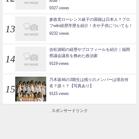
結婚！
9327
参政党ローレンス綾子の国籍は日本人？プロ
フwiki経歴学歴を紹介！夫や子供についても！
9232
吉松源昭の経歴やプロフィールを紹介｜福岡
県議会議長を務めた政治家
9119
乃木坂46の3期生は残りのメンバーは現在何
名？誰々？【写真あり】
9115
スポンサードリンク