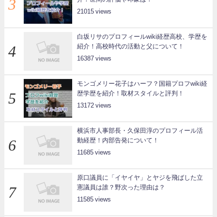
21015
白坂リサのプロフィールwiki経歴高校、学歴を
紹介！高校時代の活動と父について！
16387
モンゴメリー花子はハーフ？国籍プロフwiki経
歴学歴を紹介！取材スタイルと評判！
13172
横浜市人事部長・久保田淳のプロフィール活
動経歴！内部告発について！
11685
原口議員に「イヤイヤ」とヤジを飛ばした立
憲議員は誰？野次った理由は？
11585