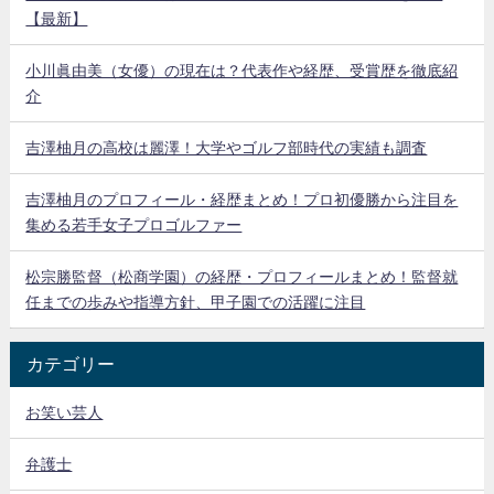
【最新】
小川眞由美（女優）の現在は？代表作や経歴、受賞歴を徹底紹
介
吉澤柚月の高校は麗澤！大学やゴルフ部時代の実績も調査
吉澤柚月のプロフィール・経歴まとめ！プロ初優勝から注目を
集める若手女子プロゴルファー
松宗勝監督（松商学園）の経歴・プロフィールまとめ！監督就
任までの歩みや指導方針、甲子園での活躍に注目
カテゴリー
お笑い芸人
弁護士