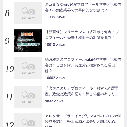
東京まななwiki経歴プロフィール学歴と活動内
容！不動産業界での具体的な役割は？
11008
【顔画像】フリーランス白坂和哉は何者？プ
ロフィールや経歴！横田一の出禁を批判！
10618
鍋倉雅之のプロフィールwiki経歴学歴、活動内
容は？しばき隊、共産党と検索される理由
は？
10602
「犬飼このり」プロフィール年齢Wiki経歴学
歴、政党と政策を紹介！舞台俳優のキャリア
9832
アレクサンドラ・イェグリンスカのプロフwiki
経歴を紹介！松山恭助と出会いと馴れ初め、