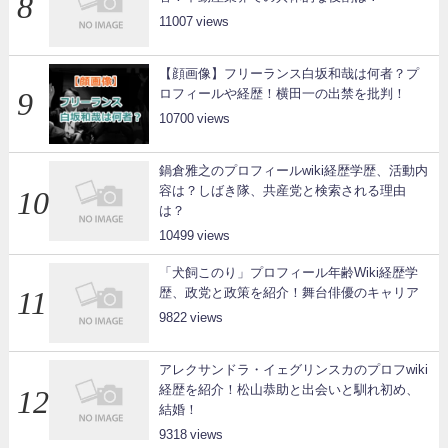
11007
【顔画像】フリーランス白坂和哉は何者？プ
ロフィールや経歴！横田一の出禁を批判！
10700
鍋倉雅之のプロフィールwiki経歴学歴、活動内
容は？しばき隊、共産党と検索される理由
は？
10499
「犬飼このり」プロフィール年齢Wiki経歴学
歴、政党と政策を紹介！舞台俳優のキャリア
9822
アレクサンドラ・イェグリンスカのプロフwiki
経歴を紹介！松山恭助と出会いと馴れ初め、
結婚！
9318