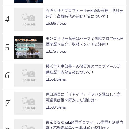
白坂リサのプロフィールwiki経歴高校、学歴を
紹介！高校時代の活動と父について！
16396
モンゴメリー花子はハーフ？国籍プロフwiki経
歴学歴を紹介！取材スタイルと評判！
13175
横浜市人事部長・久保田淳のプロフィール活
動経歴！内部告発について！
11661
原口議員に「イヤイヤ」とヤジを飛ばした立
憲議員は誰？野次った理由は？
11580
東京まななwiki経歴プロフィール学歴と活動内
容！不動産業界での具体的な役割は？