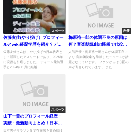
スポーツ
声優
佐藤友佳(やり投げ）プロフィー
梅原裕一郎の体調不良の原因は
ルとwiki経歴学歴を紹介？ディ
何？音楽朗読劇の降板で代役の
ーン元気との出会いと馴れ初め
ほうが有名？
佐藤友佳さんは、やり投げの日本代表と
人気声優・梅原裕一郎さんが体調不良に
して活躍したアスリートであり、2025年
より 音楽朗読劇を降板したニュースが話
に現役を引退しました。 ディーン元気選
題となっています。 ファンからは心配の
手と2024年11月に結婚...
声が寄せられています。 また...
スポーツ
山下一貴のプロフィール経歴・
実績・最新動向まとめ！日本マ
ラソン界を担うエース
日本男子マラソン界で存在感を高め続け