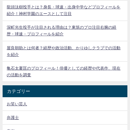
龍頭汰樹投手とは？身長・球速・出身中学などプロフィールを
紹介！神村学園のエースとして注目
深町光生投手が注目される理由は？東筑のプロ注目右腕の経
歴・球速・プロフィールを紹介
屋良朝助とは何者？経歴や政治活動、かりゆしクラブでの活動
を紹介
亀石太夏匡のプロフィール！俳優としての経歴や代表作、現在
の活動を調査
カテゴリー
お笑い芸人
弁護士