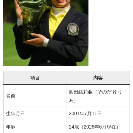
項目
内容
園田結莉亜（そのだ ゆり
名前
あ）
生年月日
2001年7月11日
年齢
24歳（2026年6月現在）