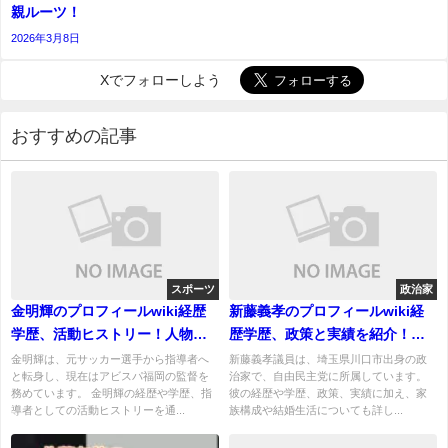
親ルーツ！
2026年3月8日
Xでフォローしよう
おすすめの記事
スポーツ
政治家
金明輝のプロフィールwiki経歴
新藤義孝のプロフィールwiki経
学歴、活動ヒストリー！人物像
歴学歴、政策と実績を紹介！結
と評価は？
婚、妻や子供についても！
金明輝は、元サッカー選手から指導者へ
新藤義孝議員は、埼玉県川口市出身の政
と転身し、現在はアビスパ福岡の監督を
治家で、自由民主党に所属しています。
務めています。 金明輝の経歴や学歴、指
彼の経歴や学歴、政策、実績に加え、家
導者としての活動ヒストリーを通...
族構成や結婚生活についても詳し...