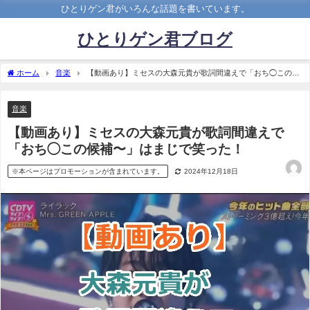
ひとりゲン君がいろんな話題を書いています。
ひとりゲン君ブログ
ホーム
音楽
【動画あり】ミセスの大森元貴が歌詞間違えで「おち◯この候
補〜」はまじで笑った！
音楽
【動画あり】ミセスの大森元貴が歌詞間違えで
「おち◯この候補〜」はまじで笑った！
※本ページはプロモーションが含まれています。
2024年12月18日