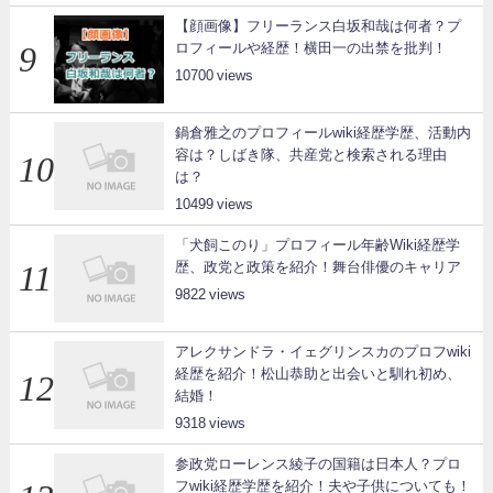
【顔画像】フリーランス白坂和哉は何者？プ
ロフィールや経歴！横田一の出禁を批判！
10700
鍋倉雅之のプロフィールwiki経歴学歴、活動内
容は？しばき隊、共産党と検索される理由
は？
10499
「犬飼このり」プロフィール年齢Wiki経歴学
歴、政党と政策を紹介！舞台俳優のキャリア
9822
アレクサンドラ・イェグリンスカのプロフwiki
経歴を紹介！松山恭助と出会いと馴れ初め、
結婚！
9318
参政党ローレンス綾子の国籍は日本人？プロ
フwiki経歴学歴を紹介！夫や子供についても！