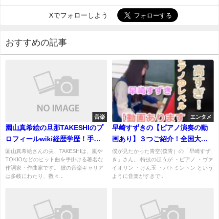
Xでフォローしよう
おすすめの記事
音楽
エンタメ
園山真希絵の旦那TAKESHIのプ
早崎すずきの【ピアノ演奏の動
ロフィールwiki経歴学歴！手掛
画あり】３つご紹介！全国大会
けたヒット曲の数々！
に出場するほどの実力をご覧あ
園山真希絵さんの夫、TAKESHIは、嵐や
僕が見たかった青空(僕青）の「早崎すず
TOKIOなどのヒット曲を手掛ける著名な
き」さん。 特技のほうが ・ピアノ ・ヴァ
れ！
作詞家・作曲家です。 彼の音楽キャリア
イオリン ・けん玉 ・バトミントン という
は多岐にわたり、数々...
ように音楽がすきで...