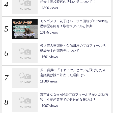
紹介！高校時代の活動と父について！
16396
モンゴメリー花子はハーフ？国籍プロフwiki経
歴学歴を紹介！取材スタイルと評判！
13175
横浜市人事部長・久保田淳のプロフィール活
動経歴！内部告発について！
11661
原口議員に「イヤイヤ」とヤジを飛ばした立
憲議員は誰？野次った理由は？
11580
東京まななwiki経歴プロフィール学歴と活動内
容！不動産業界での具体的な役割は？
11007