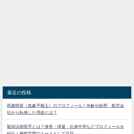
最近の投稿
雨森晴香（気象予報士）のプロフィール！年齢や経歴、航空会
社から転身した理由とは？
龍頭汰樹投手とは？身長・球速・出身中学などプロフィールを
紹介！神村学園のエースとして注目