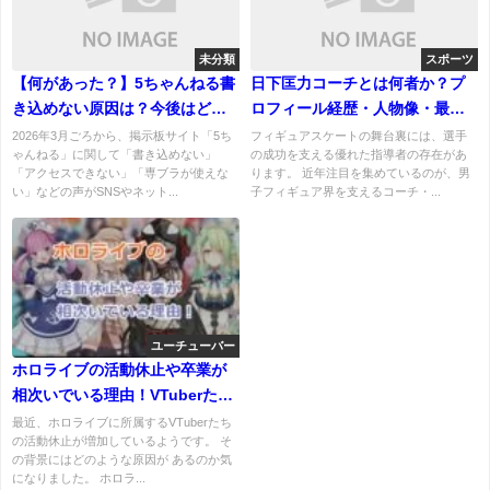
未分類
スポーツ
【何があった？】5ちゃんねる書
日下匡力コーチとは何者か？プ
き込めない原因は？今後はどう
ロフィール経歴・人物像・最新
なる？2026最新トラブル
動向まとめ！【フィギュア界を
2026年3月ごろから、掲示板サイト「5ち
フィギュアスケートの舞台裏には、選手
ゃんねる」に関して「書き込めない」
の成功を支える優れた指導者の存在があ
支える名伯楽】
「アクセスできない」「専ブラが使えな
ります。 近年注目を集めているのが、男
い」などの声がSNSやネット...
子フィギュア界を支えるコーチ・...
ユーチューバー
ホロライブの活動休止や卒業が
相次いでいる理由！VTuberたち
にそのような背景が？
最近、ホロライブに所属するVTuberたち
の活動休止が増加しているようです。 そ
の背景にはどのような原因が あるのか気
になりました。 ホロラ...