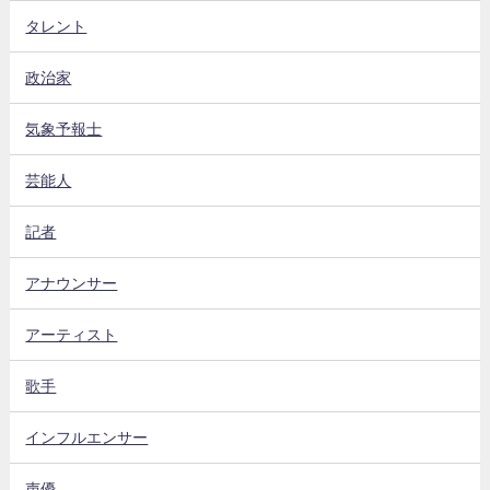
タレント
政治家
気象予報士
芸能人
記者
アナウンサー
アーティスト
歌手
インフルエンサー
声優