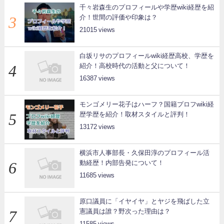
千々岩森生のプロフィールや学歴wiki経歴を紹
介！世間の評価や印象は？
21015
白坂リサのプロフィールwiki経歴高校、学歴を
紹介！高校時代の活動と父について！
16387
モンゴメリー花子はハーフ？国籍プロフwiki経
歴学歴を紹介！取材スタイルと評判！
13172
横浜市人事部長・久保田淳のプロフィール活
動経歴！内部告発について！
11685
原口議員に「イヤイヤ」とヤジを飛ばした立
憲議員は誰？野次った理由は？
11585