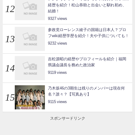
経歴を紹介！松山恭助と出会いと馴れ初め、
結婚！
9327
参政党ローレンス綾子の国籍は日本人？プロ
フwiki経歴学歴を紹介！夫や子供についても！
9232
吉松源昭の経歴やプロフィールを紹介｜福岡
県議会議長を務めた政治家
9119
乃木坂46の3期生は残りのメンバーは現在何
名？誰々？【写真あり】
9115
スポンサードリンク