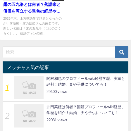
露の五九洛とは何者？落語家と
僧侶を両立する異色の経歴や改
名理由を徹底解説！
2025年末、上方落語界で話題となったの
が、落語家・露の団姫さんの改名です。
新しい名前は「露の五九洛（つゆのごく
らく）」。 落語ファンの間...
メッチャ人気の記事
関根和也のプロフィールwiki経歴学歴、実績と
評判！結婚、妻や子供についても！
29400
井田菜穂は何者？国籍プロフィールwiki経歴、
学歴を紹介！結婚、夫や子供についても！
22031