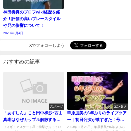
神田奏真のプロフwiki経歴を紹
介！評価の高いプレースタイル
や兄の影響について！
2025年6月4日
Xでフォローしよう
おすすめの記事
スポーツ
エンタメ
「あずしん」こと田中梓沙･西山
華原朋美の6年ぶりのライブツア
真瑚はなぜカップル解散する？
ー｜初日公演が凄すぎた！号泣
ペア解消の理由は？
者多数発生とのこと！ライブレ
フィギュアスケート界に衝撃が走ってい
2023年11月26日、華原朋美の6年ぶりの