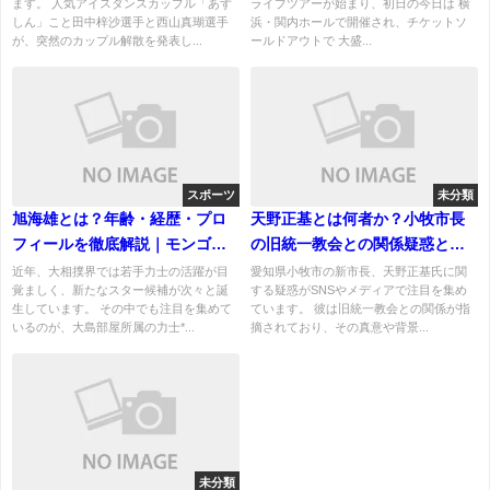
ます。 人気アイスダンスカップル「あず
ライブツアーが始まり、初日の今日は 横
ポ到着！
しん」こと田中梓沙選手と西山真瑚選手
浜・関内ホールで開催され、チケットソ
が、突然のカップル解散を発表し...
ールドアウトで 大盛...
スポーツ
未分類
旭海雄とは？年齢・経歴・プロ
天野正基とは何者か？小牧市長
フィールを徹底解説｜モンゴル
の旧統一教会との関係疑惑とそ
出身の期待の力士！
の真相を探る
近年、大相撲界では若手力士の活躍が目
愛知県小牧市の新市長、天野正基氏に関
覚ましく、新たなスター候補が次々と誕
する疑惑がSNSやメディアで注目を集め
生しています。 その中でも注目を集めて
ています。 彼は旧統一教会との関係が指
いるのが、大島部屋所属の力士*...
摘されており、その真意や背景...
未分類