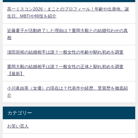
高一ミスコン2026・まことのプロフィール！年齢や出身地、誕
生日、MBTIや特技を紹介
近藤夏子が活動終了した理由は？重岡大毅との結婚匂わせの真
相
濵田崇裕の結婚相手は誰？一般女性の年齢や馴れ初めを調査
重岡大毅の結婚相手は誰？一般女性の正体と馴れ初めを調査
【最新】
小川眞由美（女優）の現在は？代表作や経歴、受賞歴を徹底紹
介
カテゴリー
お笑い芸人