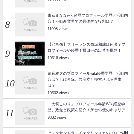
東京まななwiki経歴プロフィール学歴と活動内
容！不動産業界での具体的な役割は？
11008
【顔画像】フリーランス白坂和哉は何者？プ
ロフィールや経歴！横田一の出禁を批判！
10618
鍋倉雅之のプロフィールwiki経歴学歴、活動内
容は？しばき隊、共産党と検索される理由
は？
10602
「犬飼このり」プロフィール年齢Wiki経歴学
歴、政党と政策を紹介！舞台俳優のキャリア
9832
アレクサンドラ・イェグリンスカのプロフwiki