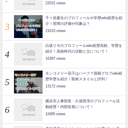
22031
千々岩森生のプロフィールや学歴wiki経歴を紹
介！世間の評価や印象は？
21015
白坂リサのプロフィールwiki経歴高校、学歴を
紹介！高校時代の活動と父について！
16387
モンゴメリー花子はハーフ？国籍プロフwiki経
歴学歴を紹介！取材スタイルと評判！
13172
横浜市人事部長・久保田淳のプロフィール活
動経歴！内部告発について！
11685