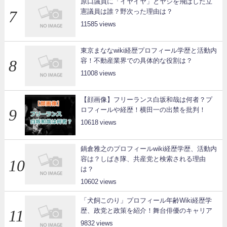
原口議員に「イヤイヤ」とヤジを飛ばした立
憲議員は誰？野次った理由は？
11585
東京まななwiki経歴プロフィール学歴と活動内
容！不動産業界での具体的な役割は？
11008
【顔画像】フリーランス白坂和哉は何者？プ
ロフィールや経歴！横田一の出禁を批判！
10618
鍋倉雅之のプロフィールwiki経歴学歴、活動内
容は？しばき隊、共産党と検索される理由
は？
10602
「犬飼このり」プロフィール年齢Wiki経歴学
歴、政党と政策を紹介！舞台俳優のキャリア
9832