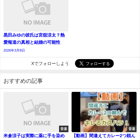
黒田みゆの彼氏は宮舘涼太？熱
愛報道の真相と結婚の可能性
2026年3月8日
Xでフォローしよう
おすすめの記事
音楽
音楽
米倉涼子は実際に薬に手を染め
【動画】間違えてカレー2つ頼ん