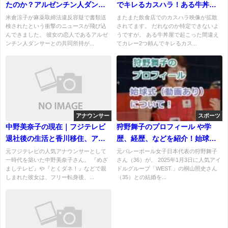
たのか？アルゼンチン人ダンサ
でキレるカスハラ！ある牛丼屋
ー恋人と共同所持は本当？
でのネチネチクレーマー！
米倉涼子が麻薬取締法違反容疑で書類送
またまた飲食店でのカスハラ映像が拡散
検されたという衝撃のニュースが飛び込
されてます。 だれなのか特定できないよ
んできました。 彼女の恋人であるアルゼ
うですが。 ある牛丼屋で起こった間違え
ンチン人ダンサーとの共同所持が...
てカレー2つ頼んでキレるカス...
アナウンサー
スポーツ
中野美奈子の現在｜フジテレビ
狩野舞子のプロフィール や学
退社後の生活と香川移住、アナ
歴、経歴、などを紹介！始球式
ウンサーとしての今
（動画あり）について
元フジテレビの人気アナウンサーとして
元バレーボール女子日本代表の狩野舞子
一時代を築いた中野美奈子さん。 『めざ
さん（36）が、 2025年1月3日に人気アイ
ましテレビ』や『とくダネ！』などで親
ドルグループ「WEST.」の桐山照史さん
しまれた彼女は、フリー転身後、...
（35）との結婚を...