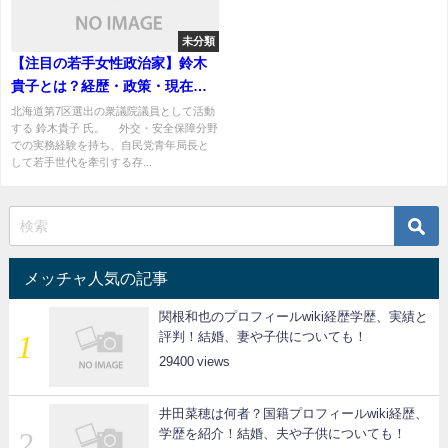
未分類
【注目の若手女性政治家】鈴木
貴子とは？経歴・政策・現在の
活動をわかりやすく解説
北海道第7区選出の衆議院議員として活動
する 鈴木貴子 氏。 外交・安全保障分野
での実務経験を持ち、自民党青年局長と
して若手世代を牽引する存...
メッチャ人気の記事
関根和也のプロフィールwiki経歴学歴、実績と
評判！結婚、妻や子供についても！
29400
井田菜穂は何者？国籍プロフィールwiki経歴、
学歴を紹介！結婚、夫や子供についても！