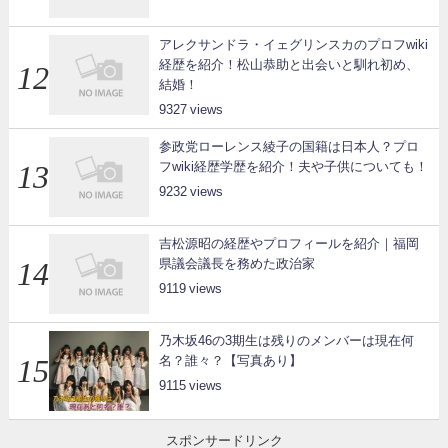
アレクサンドラ・イェグリンスカのプロフwiki
経歴を紹介！松山恭助と出会いと馴れ初め、
結婚！
9327
参政党ローレンス綾子の国籍は日本人？プロ
フwiki経歴学歴を紹介！夫や子供についても！
9232
吉松源昭の経歴やプロフィールを紹介｜福岡
県議会議長を務めた政治家
9119
乃木坂46の3期生は残りのメンバーは現在何
名？誰々？【写真あり】
9115
スポンサードリンク