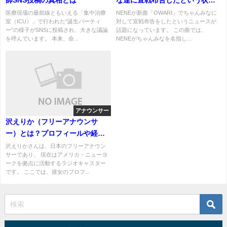
師SNS投稿の真相とは
な達に宣戦布告したという状況
って何？意味を教えて！
医療現場の最前線ともいえる「集中治療
NENEが新曲「OWARI」でちゃんみなに
室（ICU）」で行われた“誕生パーティ
対して宣戦布告をしたというニュースが
ー”の様子がSNSに投稿され、大きな議論
話題になっています。 この曲では、
を呼んでいます。 本来、命...
NENEがちゃんみなを名指し...
アナウンサー
沢えりか（フリーアナウンサ
ー）とは？プロフィールや経歴
を徹底調査！現在の活動も紹介
沢えりかさんは、日本のフリーアナウン
サーであり、 現在はアメリカ・ニューヨ
ークを拠点に活動するラジオキャスター
です。 ここでは、彼女のプロフ...