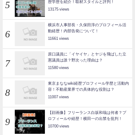
歴学歴を紹介！取材スタイルと評判！
13175
横浜市人事部長・久保田淳のプロフィール活
動経歴！内部告発について！
11661
原口議員に「イヤイヤ」とヤジを飛ばした立
憲議員は誰？野次った理由は？
11580
東京まななwiki経歴プロフィール学歴と活動内
容！不動産業界での具体的な役割は？
11007
【顔画像】フリーランス白坂和哉は何者？プ
ロフィールや経歴！横田一の出禁を批判！
10700