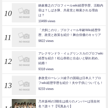
鍋倉雅之のプロフィールwiki経歴学歴、活動内
容は？しばき隊、共産党と検索される理由
は？
10499
「犬飼このり」プロフィール年齢Wiki経歴学
歴、政党と政策を紹介！舞台俳優のキャリア
9822
アレクサンドラ・イェグリンスカのプロフwiki
経歴を紹介！松山恭助と出会いと馴れ初め、
結婚！
9318
参政党ローレンス綾子の国籍は日本人？プロ
フwiki経歴学歴を紹介！夫や子供についても！
9233
乃木坂46の3期生は残りのメンバーは現在何
名？誰々？【写真あり】