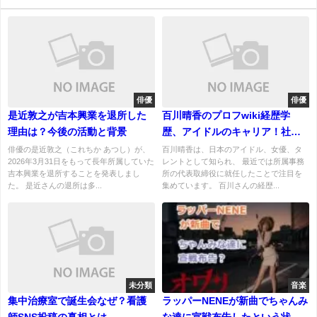
俳優
俳優
是近敦之が吉本興業を退所した
百川晴香のプロフwiki経歴学
理由は？今後の活動と背景
歴、アイドルのキャリア！社長
就任の経緯！
俳優の是近敦之（これちか あつし）が、
百川晴香は、日本のアイドル、女優、タ
2026年3月31日をもって長年所属していた
レントとして知られ、 最近では所属事務
吉本興業を退所することを発表しまし
所の代表取締役に就任したことで注目を
た。 是近さんの退所は多...
集めています。 百川さんの経歴...
未分類
音楽
集中治療室で誕生会なぜ？看護
ラッパーNENEが新曲でちゃんみ