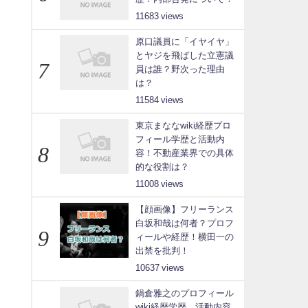
11683
原口議員に「イヤイヤ」
とヤジを飛ばした立憲議
員は誰？野次った理由
は？
11584
東京まななwiki経歴プロ
フィール学歴と活動内
容！不動産業界での具体
的な役割は？
11008
【顔画像】フリーランス
白坂和哉は何者？プロフ
ィールや経歴！横田一の
出禁を批判！
10637
鍋倉雅之のプロフィール
wiki経歴学歴、活動内容