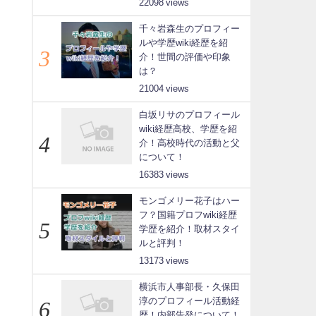
22098
千々岩森生のプロフィー
ルや学歴wiki経歴を紹
介！世間の評価や印象
は？
21004
白坂リサのプロフィール
wiki経歴高校、学歴を紹
介！高校時代の活動と父
について！
16383
モンゴメリー花子はハー
フ？国籍プロフwiki経歴
学歴を紹介！取材スタイ
ルと評判！
13173
横浜市人事部長・久保田
淳のプロフィール活動経
歴！内部告発について！