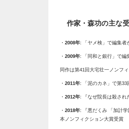
作家・森功の主な
・
2008年
: 「ヤメ検」で編集
・
2009年
: 「同和と銀行」で
同作は第41回大宅壮一ノンフ
・
2011年
: 「泥のカネ」で第
・
2012年
: 『なぜ院長は殺さ
・
2018年
: 『悪だくみ 「加
本ノンフィクション大賞受賞