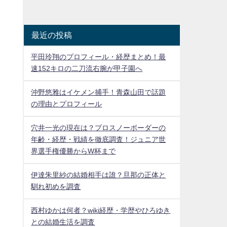
最近の投稿
平田玲翔のプロフィール・経歴まとめ！最
速152キロの二刀流右腕が甲子園へ
沖野悠雅はイケメン捕手！青森山田で話題
の理由とプロフィール
穴井一光の現在は？プロスノーボーダーの
年齢・経歴・戦績を徹底調査！ジュニア世
界選手権優勝からW杯まで
伊達朱里紗の結婚相手は誰？旦那の正体と
馴れ初めを調査
西村ゆかは何者？wiki経歴・学歴やひろゆき
との結婚生活を調査