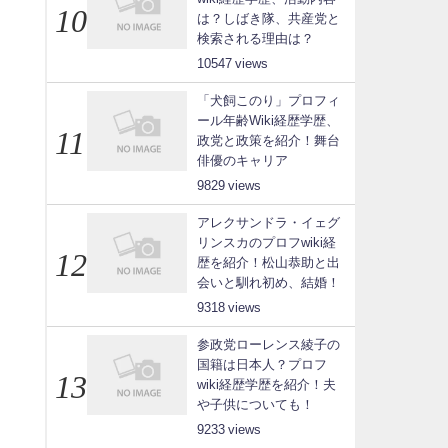
は？しばき隊、共産党と
検索される理由は？
10547
「犬飼このり」プロフィ
ール年齢Wiki経歴学歴、
政党と政策を紹介！舞台
俳優のキャリア
9829
アレクサンドラ・イェグ
リンスカのプロフwiki経
歴を紹介！松山恭助と出
会いと馴れ初め、結婚！
9318
参政党ローレンス綾子の
国籍は日本人？プロフ
wiki経歴学歴を紹介！夫
や子供についても！
9233