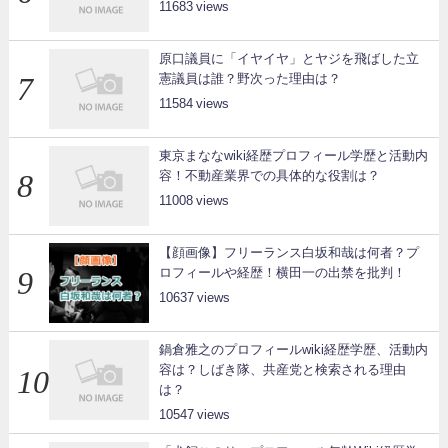
11683
原口議員に「イヤイヤ」とヤジを飛ばした立
憲議員は誰？野次った理由は？
11584
東京まななwiki経歴プロフィール学歴と活動内
容！不動産業界での具体的な役割は？
11008
【顔画像】フリーランス白坂和哉は何者？プ
ロフィールや経歴！横田一の出禁を批判！
10637
鍋倉雅之のプロフィールwiki経歴学歴、活動内
容は？しばき隊、共産党と検索される理由
は？
10547