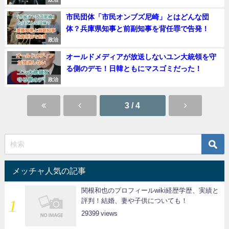
市民団体「市民オンブズ尼崎」とはどんな団
体？兵庫県知事と前副知事を背任罪で告発！
政治
オールドメディアが放送しないユン大統領を守
る側のデモ！日韓ともにマスゴミだった！
政治
3 / 4
メッチャ人気の記事
関根和也のプロフィールwiki経歴学歴、実績と
評判！結婚、妻や子供についても！
29399