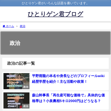
ひとりゲン君がいろんな話題を書いています。
ひとりゲン君ブログ
ホーム
政治
政治
政治の記事一覧
平野雨龍の本名や身長などのプロフィールwiki
経歴学歴を紹介！主な活動や政策！
政治
森山幹事長「再生産可能な価格で」具体的な価
格帯は？小泉農相5キロ2000円はどうなる？
政治