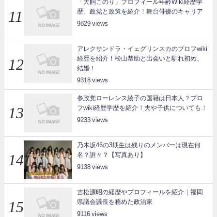
「犬飼このり」プロフィール年齢Wiki経歴学
歴、政党と政策を紹介！舞台俳優のキャリア
9829
アレクサンドラ・イェグリンスカのプロフwiki
経歴を紹介！松山恭助と出会いと馴れ初め、
結婚！
9318
参政党ローレンス綾子の国籍は日本人？プロ
フwiki経歴学歴を紹介！夫や子供についても！
9233
乃木坂46の3期生は残りのメンバーは現在何
名？誰々？【写真あり】
9138
吉松源昭の経歴やプロフィールを紹介｜福岡
県議会議長を務めた政治家
9116