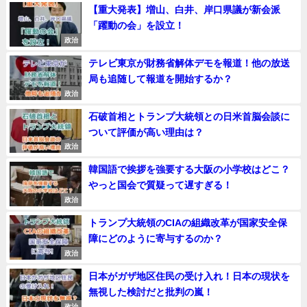
【重大発表】増山、白井、岸口県議が新会派
「躍動の会」を設立！
政治
テレビ東京が財務省解体デモを報道！他の放送
局も追随して報道を開始するか？
政治
石破首相とトランプ大統領との日米首脳会談に
ついて評価が高い理由は？
政治
韓国語で挨拶を強要する大阪の小学校はどこ？
やっと国会で質疑って遅すぎる！
政治
トランプ大統領のCIAの組織改革が国家安全保
障にどのように寄与するのか？
政治
日本がガザ地区住民の受け入れ！日本の現状を
無視した検討だと批判の嵐！
政治