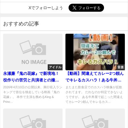
Xでフォローしよう
おすすめの記事
アイドル
音楽
永瀬廉『鬼の花嫁』で新境地！
【動画】間違えてカレー2つ頼ん
役作りの苦労と共演者との撮影
でキレるカスハラ！ある牛丼屋
秘話
でのネチネチクレーマー！
2026年4月10日の公開以来、興行収入ラン
またまた飲食店でのカスハラ映像が拡散
キングで首位を独走している映画『鬼の
されてます。 だれなのか特定できないよ
花嫁』。 本作で主演を務めるKing &
うですが。 ある牛丼屋で起こった間違え
Princ...
てカレー2つ頼んでキレるカス...