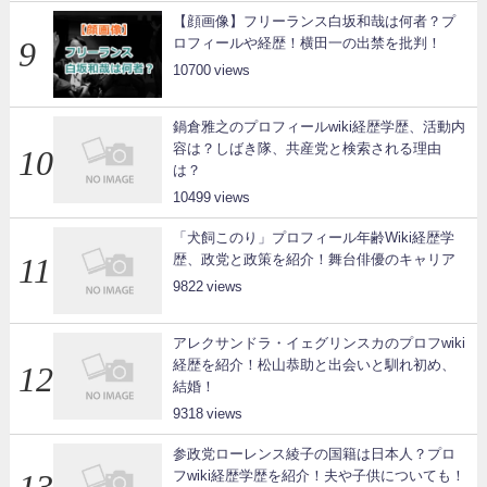
【顔画像】フリーランス白坂和哉は何者？プ
ロフィールや経歴！横田一の出禁を批判！
10700
鍋倉雅之のプロフィールwiki経歴学歴、活動内
容は？しばき隊、共産党と検索される理由
は？
10499
「犬飼このり」プロフィール年齢Wiki経歴学
歴、政党と政策を紹介！舞台俳優のキャリア
9822
アレクサンドラ・イェグリンスカのプロフwiki
経歴を紹介！松山恭助と出会いと馴れ初め、
結婚！
9318
参政党ローレンス綾子の国籍は日本人？プロ
フwiki経歴学歴を紹介！夫や子供についても！