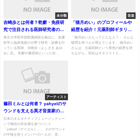
未分類
音楽
吉崎歩とは何者？乾癬・免疫研
「猫月めい」のプロフィールや
究で注目される医師研究者の経
経歴を紹介！元薬剤師ギタリス
歴と実績
トとして注目
東京大学医学部附属病院を拠点に、皮膚
「猫月めいさんってどんな人？」 そんな
科学と臨床免疫の分野で研究・診療を行
疑問を持つ人が増えています。 猫月めい
っている医師、吉崎歩（よしざき あゆ
さんは、元薬剤師という異色の経歴を持
み）氏。 乾癬や膠原病といった自...
ちながら、現在はギタリストと...
アーティスト
篠田ミルとは何者？ yahyelのサ
ウンドを支える異才音楽家の経
歴とソロ活動を徹底解説
日本のオルタナティブミュージックシー
ンで独自の存在感を放つバンド
「yahyel（ヤイエル）」。 そのサウンド
の中核を担うメンバーの一人が、音...