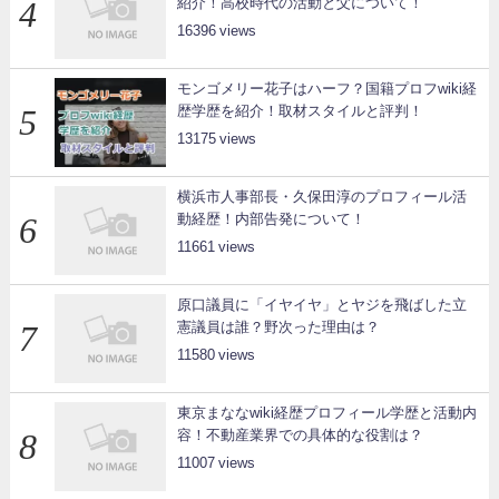
紹介！高校時代の活動と父について！
16396
モンゴメリー花子はハーフ？国籍プロフwiki経
歴学歴を紹介！取材スタイルと評判！
13175
横浜市人事部長・久保田淳のプロフィール活
動経歴！内部告発について！
11661
原口議員に「イヤイヤ」とヤジを飛ばした立
憲議員は誰？野次った理由は？
11580
東京まななwiki経歴プロフィール学歴と活動内
容！不動産業界での具体的な役割は？
11007