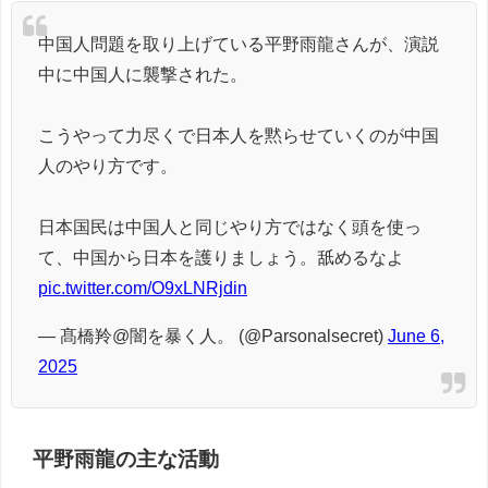
中国人問題を取り上げている平野雨龍さんが、演説
中に中国人に襲撃された。
こうやって力尽くで日本人を黙らせていくのが中国
人のやり方です。
日本国民は中国人と同じやり方ではなく頭を使っ
て、中国から日本を護りましょう。舐めるなよ
pic.twitter.com/O9xLNRjdin
— 髙橋羚@闇を暴く人。 (@Parsonalsecret)
June 6,
2025
平野雨龍の
主な活動