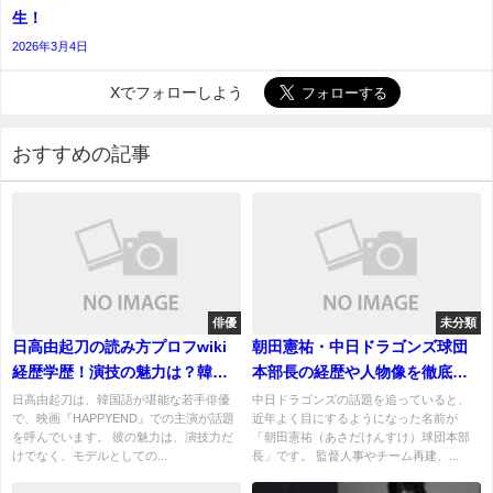
生！
2026年3月4日
Xでフォローしよう
おすすめの記事
俳優
未分類
日高由起刀の読み方プロフwiki
朝田憲祐・中日ドラゴンズ球団
経歴学歴！演技の魅力は？韓国
本部長の経歴や人物像を徹底調
語がすごい｜ハーフの噂につい
査
日高由起刀は、韓国語が堪能な若手俳優
中日ドラゴンズの話題を追っていると、
で、映画『HAPPYEND』での主演が話題
近年よく目にするようになった名前が
ても！
を呼んでいます。 彼の魅力は、演技力だ
「朝田憲祐（あさだけんすけ）球団本部
けでなく、モデルとしての...
長」です。 監督人事やチーム再建、...