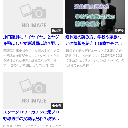
政治家
モデル
原口議員に「イヤイヤ」とヤジ
道休蓮の読み方、学校や家族な
を飛ばした立憲議員は誰？野次
どの情報を紹介！16歳でモデル
った理由は？
デビューの事務所はどこ！
衆議院外務委員会で、立憲民主党の原口
16歳でモデルデビューした道休蓮さんが
一博議員が質疑中に「いやいや」とヤジ
話題です。 具体的には、2025年1月23日
を飛ばされた事件が話題になっていま
に発売されたファッション誌『SPUR』の
す。 このヤジを飛ばしたのは同じ立...
3月号で表紙を飾り...
未分類
スターグロウ・カノンの元プロ
野球選手の父親はだれ？現役時
代の活躍や主な成績は？
STARGLOW（スターグロウ）のメンバー