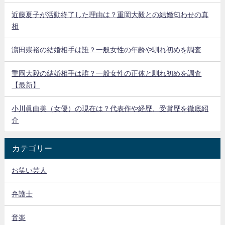
近藤夏子が活動終了した理由は？重岡大毅との結婚匂わせの真
相
濵田崇裕の結婚相手は誰？一般女性の年齢や馴れ初めを調査
重岡大毅の結婚相手は誰？一般女性の正体と馴れ初めを調査
【最新】
小川眞由美（女優）の現在は？代表作や経歴、受賞歴を徹底紹
介
カテゴリー
お笑い芸人
弁護士
音楽