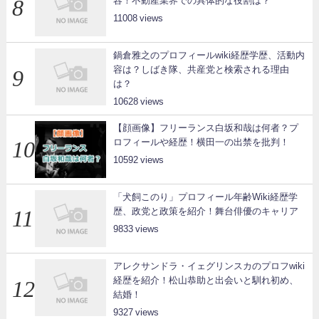
容！不動産業界での具体的な役割は？
11008
鍋倉雅之のプロフィールwiki経歴学歴、活動内
容は？しばき隊、共産党と検索される理由
は？
10628
【顔画像】フリーランス白坂和哉は何者？プ
ロフィールや経歴！横田一の出禁を批判！
10592
「犬飼このり」プロフィール年齢Wiki経歴学
歴、政党と政策を紹介！舞台俳優のキャリア
9833
アレクサンドラ・イェグリンスカのプロフwiki
経歴を紹介！松山恭助と出会いと馴れ初め、
結婚！
9327