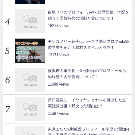
白坂リサのプロフィールwiki経歴高校、学歴を
紹介！高校時代の活動と父について！
16378
モンゴメリー花子はハーフ？国籍プロフwiki経
歴学歴を紹介！取材スタイルと評判！
13171
横浜市人事部長・久保田淳のプロフィール活
動経歴！内部告発について！
11689
原口議員に「イヤイヤ」とヤジを飛ばした立
憲議員は誰？野次った理由は？
11587
東京まななwiki経歴プロフィール学歴と活動内