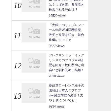
は？しばき隊、共産党と
検索される理由は？
10529
「犬飼このり」プロフィ
ール年齢Wiki経歴学歴、
政党と政策を紹介！舞台
俳優のキャリア
9827
アレクサンドラ・イェグ
リンスカのプロフwiki経
歴を紹介！松山恭助と出
会いと馴れ初め、結婚！
9318
参政党ローレンス綾子の
国籍は日本人？プロフ
wiki経歴学歴を紹介！夫
や子供についても！
9234