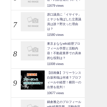
11679
原口議員に「イヤイヤ」
とヤジを飛ばした立憲議
員は誰？野次った理由
は？
11580
東京まななwiki経歴プロ
フィール学歴と活動内
容！不動産業界での具体
的な役割は？
11008
【顔画像】フリーランス
白坂和哉は何者？プロフ
ィールや経歴！横田一の
出禁を批判！
10677
鍋倉雅之のプロフィール
wiki経歴学歴、活動内容