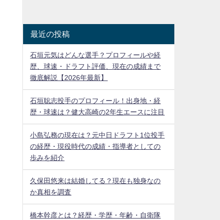
最近の投稿
石垣元気はどんな選手？プロフィールや経
歴、球速・ドラフト評価、現在の成績まで
徹底解説【2026年最新】
石垣聡志投手のプロフィール！出身地・経
歴・球速は？健大高崎の2年生エースに注目
小島弘務の現在は？元中日ドラフト1位投手
の経歴・現役時代の成績・指導者としての
歩みを紹介
久保田悠来は結婚してる？現在も独身なの
か真相を調査
橋本幹彦とは？経歴・学歴・年齢・自衛隊