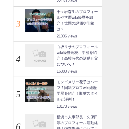
22160
千々岩森生のプロフィー
ルや学歴wiki経歴を紹
介！世間の評価や印象
は？
21006
白坂リサのプロフィール
wiki経歴高校、学歴を紹
介！高校時代の活動と父
について！
16383
モンゴメリー花子はハー
フ？国籍プロフwiki経歴
学歴を紹介！取材スタイ
ルと評判！
13173
横浜市人事部長・久保田
淳のプロフィール活動経
歴！内部告発について！