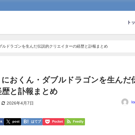
ト
ブルドラゴンを生んだ伝説的クリエイターの経歴と訃報まとめ
くにおくん・ダブルドラゴンを生んだ
経歴と訃報まとめ
lo
2026年4月7日
ok
post
はてブ
Pocket
Feedly