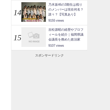
乃木坂46の3期生は残り
のメンバーは現在何名？
誰々？【写真あり】
9155
吉松源昭の経歴やプロフ
ィールを紹介｜福岡県議
会議長を務めた政治家
9107
スポンサードリンク