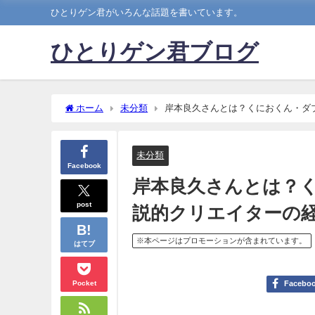
ひとりゲン君がいろんな話題を書いています。
ひとりゲン君ブログ
ホーム
未分類
岸本良久さんとは？くにおくん・ダ
未分類
Facebook
岸本良久さんとは？
post
説的クリエイターの
※本ページはプロモーションが含まれています。
はてブ
Pocket
Facebo