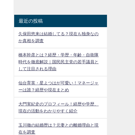
最近の投稿
久保田悠来は結婚してる？現在も独身なの
か真相を調査
橋本幹彦とは？経歴・学歴・年齢・自衛隊
時代を徹底解説｜国民民主党の若手議員と
して注目される理由
仙台育英・星よつはが可愛い！マネージャ
ーは誰？経歴や現在まとめ
大門実紀史のプロフィール！経歴や学歴、
現在の活動をわかりやすく紹介
玉川徹の結婚歴は？元妻との離婚理由と現
在を調査