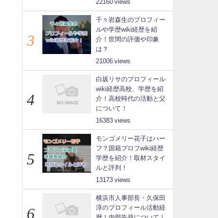
22160
千々岩森生のプロフィー
ルや学歴wiki経歴を紹
介！世間の評価や印象
は？
21006
白坂リサのプロフィール
wiki経歴高校、学歴を紹
介！高校時代の活動と父
について！
16383
モンゴメリー花子はハー
フ？国籍プロフwiki経歴
学歴を紹介！取材スタイ
ルと評判！
13173
横浜市人事部長・久保田
淳のプロフィール活動経
歴！内部告発について！