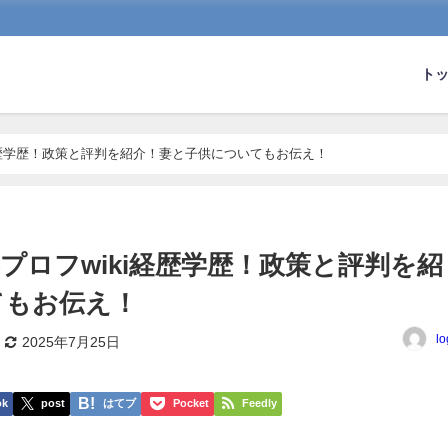
ト
経歴学歴！政策と評判を紹介！妻と子供についてもお伝え！
プロフwiki経歴学歴！政策と評判を紹
てもお伝え！
lo
2025年7月25日
ok
post
はてブ
Pocket
Feedly