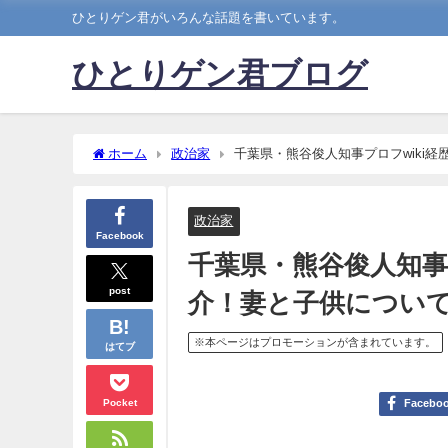
ひとりゲン君がいろんな話題を書いています。
ひとりゲン君ブログ
ホーム
政治家
千葉県・熊谷俊人知事プロフwiki
政治家
Facebook
千葉県・熊谷俊人知事
post
介！妻と子供につい
※本ページはプロモーションが含まれています。
はてブ
Pocket
Facebo