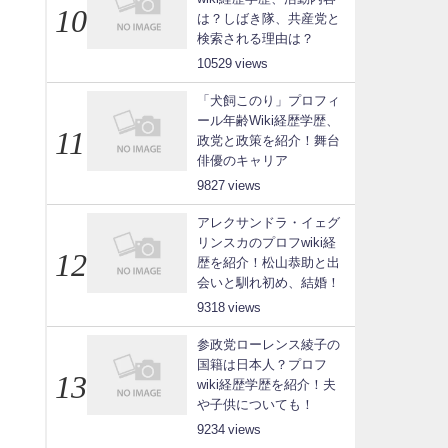
は？しばき隊、共産党と
検索される理由は？
10529
「犬飼このり」プロフィ
ール年齢Wiki経歴学歴、
政党と政策を紹介！舞台
俳優のキャリア
9827
アレクサンドラ・イェグ
リンスカのプロフwiki経
歴を紹介！松山恭助と出
会いと馴れ初め、結婚！
9318
参政党ローレンス綾子の
国籍は日本人？プロフ
wiki経歴学歴を紹介！夫
や子供についても！
9234