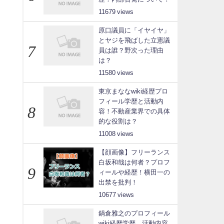
11679
原口議員に「イヤイヤ」
とヤジを飛ばした立憲議
員は誰？野次った理由
は？
11580
東京まななwiki経歴プロ
フィール学歴と活動内
容！不動産業界での具体
的な役割は？
11008
【顔画像】フリーランス
白坂和哉は何者？プロフ
ィールや経歴！横田一の
出禁を批判！
10677
鍋倉雅之のプロフィール
wiki経歴学歴、活動内容