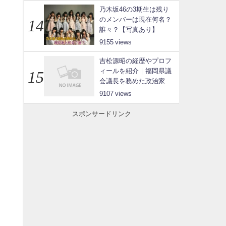
乃木坂46の3期生は残り
のメンバーは現在何名？
誰々？【写真あり】
9155
吉松源昭の経歴やプロフ
ィールを紹介｜福岡県議
会議長を務めた政治家
9107
スポンサードリンク