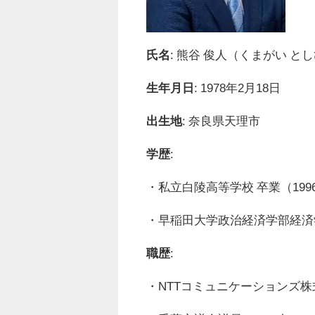
氏名
: 熊谷 俊人（くまがい と
生年月日
: 1978年2月18日
出生地
: 奈良県天理市
学歴
:
・私立白陵高等学校 卒業（199
・早稲田大学政治経済学部経済学
職歴
:
・NTTコミュニケーションズ株式