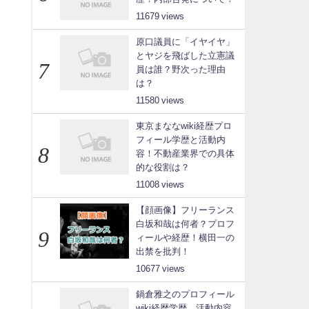
11679
原口議員に「イヤイヤ」
とヤジを飛ばした立憲議
員は誰？野次った理由
は？
11580
東京まななwiki経歴プロ
フィール学歴と活動内
容！不動産業界での具体
的な役割は？
11008
【顔画像】フリーランス
白坂和哉は何者？プロフ
ィールや経歴！横田一の
出禁を批判！
10677
鍋倉雅之のプロフィール
wiki経歴学歴、活動内容