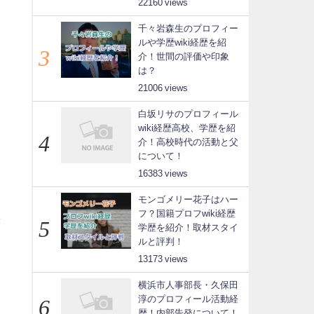
22160
千々岩森生のプロフィー
ルや学歴wiki経歴を紹
介！世間の評価や印象
は？
21006
白坂リサのプロフィール
wiki経歴高校、学歴を紹
介！高校時代の活動と父
について！
16383
モンゴメリー花子はハー
フ？国籍プロフwiki経歴
き
学歴を紹介！取材スタイ
ルと評判！
13173
横浜市人事部長・久保田
淳のプロフィール活動経
歴！内部告発について！