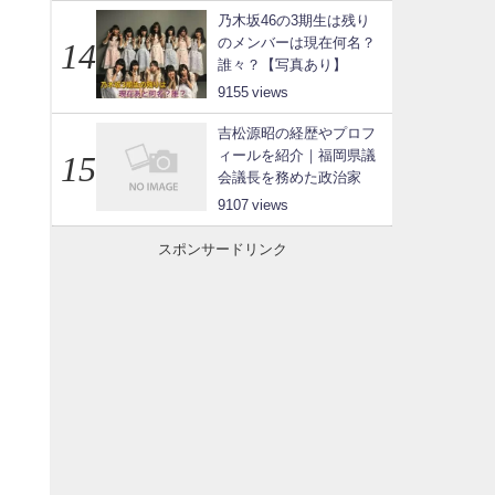
乃木坂46の3期生は残り
のメンバーは現在何名？
誰々？【写真あり】
9155
吉松源昭の経歴やプロフ
ィールを紹介｜福岡県議
会議長を務めた政治家
9107
スポンサードリンク