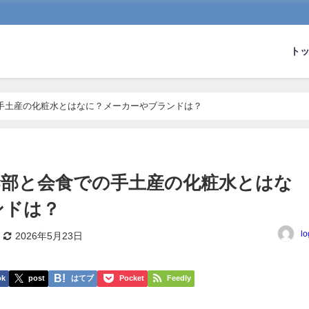
ト
手土産の化粧水とはなに？メーカーやブランドは？
幹部と会食での手土産の化粧水とはな
ンドは？
lo
2026年5月23日
ok
post
はてブ
Pocket
Feedly