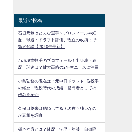
最近の投稿
石垣元気はどんな選手？プロフィールや経
歴、球速・ドラフト評価、現在の成績まで
徹底解説【2026年最新】
石垣聡志投手のプロフィール！出身地・経
歴・球速は？健大高崎の2年生エースに注目
小島弘務の現在は？元中日ドラフト1位投手
の経歴・現役時代の成績・指導者としての
歩みを紹介
久保田悠来は結婚してる？現在も独身なの
か真相を調査
橋本幹彦とは？経歴・学歴・年齢・自衛隊