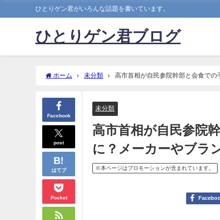
ひとりゲン君がいろんな話題を書いています。
ひとりゲン君ブログ
ホーム
未分類
高市首相が自民参院幹部と会食での
未分類
Facebook
高市首相が自民参院
post
に？メーカーやブラ
※本ページはプロモーションが含まれています。
はてブ
Pocket
Facebo