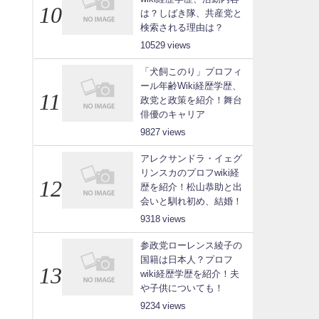
は？しばき隊、共産党と
検索される理由は？
10529
「犬飼このり」プロフィ
ール年齢Wiki経歴学歴、
政党と政策を紹介！舞台
俳優のキャリア
9827
アレクサンドラ・イェグ
リンスカのプロフwiki経
歴を紹介！松山恭助と出
会いと馴れ初め、結婚！
9318
参政党ローレンス綾子の
国籍は日本人？プロフ
wiki経歴学歴を紹介！夫
や子供についても！
9234