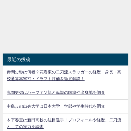
最近の投稿
赤間史弥は何者？花巻東の二刀流スラッガーの経歴・身長・高
校通算本塁打・ドラフト評価を徹底解説！
赤間史弥はハーフ？父親と母親の国籍や出身地を調査
中島歩の出身大学は日本大学！学部や学生時代を調査
木下春空は新田高校の注目選手！プロフィールや経歴、二刀流
としての実力を調査