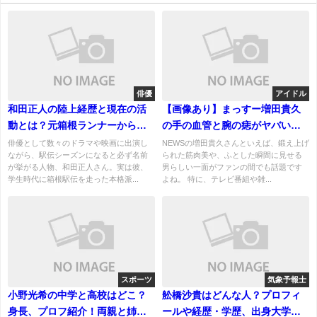
俳優
アイドル
和田正人の陸上経歴と現在の活
【画像あり】まっすー増田貴久
動とは？元箱根ランナーから俳
の手の血管と腕の痣がヤバい！
優へ！
血管が浮き出る人の特徴、原因
俳優として数々のドラマや映画に出演し
NEWSの増田貴久さんといえば、鍛え上げ
ながら、駅伝シーズンになると必ず名前
られた筋肉美や、ふとした瞬間に見せる
は？
が挙がる人物、和田正人さん。実は彼、
男らしい一面がファンの間でも話題です
学生時代に箱根駅伝を走った本格派...
よね。 特に、テレビ番組や雑...
スポーツ
気象予報士
小野光希の中学と高校はどこ？
舩橋沙貴はどんな人？プロフィ
身長、プロフ紹介！両親と姉妹
ールや経歴・学歴、出身大学か