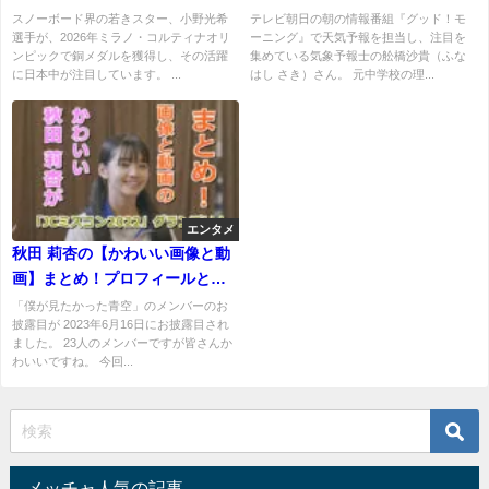
の家族構成は？かわいいと評
ら難聴公表まで徹底まとめ
スノーボード界の若きスター、小野光希
テレビ朝日の朝の情報番組『グッド！モ
選手が、2026年ミラノ・コルティナオリ
ーニング』で天気予報を担当し、注目を
判！
ンピックで銅メダルを獲得し、その活躍
集めている気象予報士の舩橋沙貴（ふな
に日本中が注目しています。 ...
はし さき）さん。 元中学校の理...
エンタメ
秋田 莉杏の【かわいい画像と動
画】まとめ！プロフィールと特
技も！「JCミスコン2022」グラ
「僕が見たかった青空」のメンバーのお
披露目が 2023年6月16日にお披露目され
ンプリに輝いていた。
ました。 23人のメンバーですが皆さんか
わいいですね。 今回...
メッチャ人気の記事