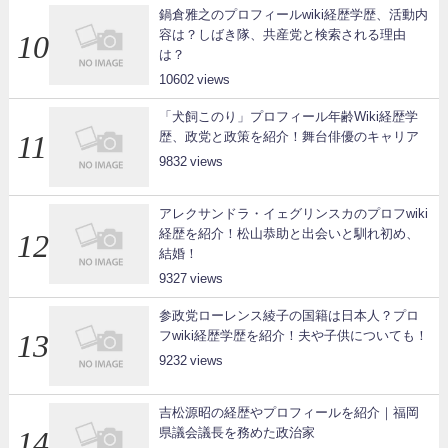
鍋倉雅之のプロフィールwiki経歴学歴、活動内
容は？しばき隊、共産党と検索される理由
は？
10602
「犬飼このり」プロフィール年齢Wiki経歴学
歴、政党と政策を紹介！舞台俳優のキャリア
9832
アレクサンドラ・イェグリンスカのプロフwiki
経歴を紹介！松山恭助と出会いと馴れ初め、
結婚！
9327
参政党ローレンス綾子の国籍は日本人？プロ
フwiki経歴学歴を紹介！夫や子供についても！
9232
吉松源昭の経歴やプロフィールを紹介｜福岡
県議会議長を務めた政治家