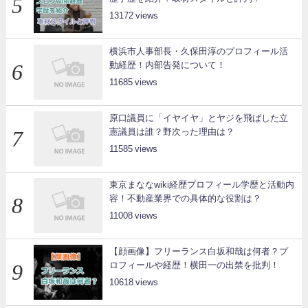
13172
横浜市人事部長・久保田淳のプロフィール活
動経歴！内部告発について！
11685
原口議員に「イヤイヤ」とヤジを飛ばした立
憲議員は誰？野次った理由は？
11585
東京まななwiki経歴プロフィール学歴と活動内
容！不動産業界での具体的な役割は？
11008
【顔画像】フリーランス白坂和哉は何者？プ
ロフィールや経歴！横田一の出禁を批判！
10618