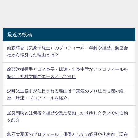
最近の投稿
雨森晴香（気象予報士）のプロフィール！年齢や経歴、航空会
社から転身した理由とは？
龍頭汰樹投手とは？身長・球速・出身中学などプロフィールを
紹介！神村学園のエースとして注目
深町光生投手が注目される理由は？東筑のプロ注目右腕の経
歴・球速・プロフィールを紹介
屋良朝助とは何者？経歴や政治活動、かりゆしクラブでの活動
を紹介
亀石太夏匡のプロフィール！俳優としての経歴や代表作、現在