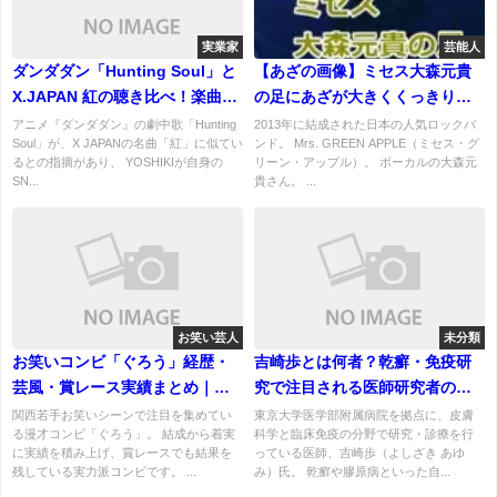
実業家
芸能人
ダンダダン「Hunting Soul」と
【あざの画像】ミセス大森元貴
X.JAPAN 紅の聴き比べ！楽曲騒
の足にあざが大きくくっきりと
動を謝罪！
日本列島のかたち！
アニメ『ダンダダン』の劇中歌「Hunting
2013年に結成された日本の人気ロックバ
Soul」が、X JAPANの名曲「紅」に似てい
ンド。 Mrs. GREEN APPLE（ミセス・グ
るとの指摘があり、 YOSHIKIが自身の
リーン・アップル）。 ボーカルの大森元
SN...
貴さん。 ...
お笑い芸人
未分類
お笑いコンビ「ぐろう」経歴・
吉崎歩とは何者？乾癬・免疫研
芸風・賞レース実績まとめ｜メ
究で注目される医師研究者の経
ンバーのプロフ高校大学は？
歴と実績
関西若手お笑いシーンで注目を集めてい
東京大学医学部附属病院を拠点に、皮膚
る漫才コンビ「ぐろう」。 結成から着実
科学と臨床免疫の分野で研究・診療を行
に実績を積み上げ、賞レースでも結果を
っている医師、吉崎歩（よしざき あゆ
残している実力派コンビです。 ...
み）氏。 乾癬や膠原病といった自...