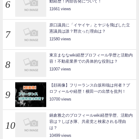
動経歴！内部告発について！
11661
原口議員に「イヤイヤ」とヤジを飛ばした立
憲議員は誰？野次った理由は？
11580
東京まななwiki経歴プロフィール学歴と活動内
容！不動産業界での具体的な役割は？
11007
【顔画像】フリーランス白坂和哉は何者？プ
ロフィールや経歴！横田一の出禁を批判！
10700
鍋倉雅之のプロフィールwiki経歴学歴、活動内
容は？しばき隊、共産党と検索される理由
は？
10499