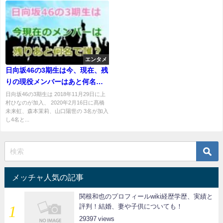
エンタメ
日向坂46の3期生は今、現在、残
りの現役メンバーはあと何名で
誰々？在籍中と卒業生一覧！
日向坂46の3期生は 2018年11月29日に上
村ひなのが加入、 2020年2月16日に髙橋
未来虹、森本茉莉、山口陽世の 3名が加入
し4名と...
メッチャ人気の記事
関根和也のプロフィールwiki経歴学歴、実績と
評判！結婚、妻や子供についても！
29397