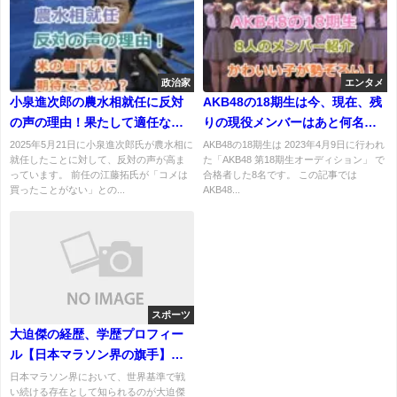
政治家
エンタメ
小泉進次郎の農水相就任に反対
AKB48の18期生は今、現在、残
の声の理由！果たして適任なの
りの現役メンバーはあと何名で
か？米の値下げに期待できる
誰々？在籍中と卒業生一覧！
2025年5月21日に小泉進次郎氏が農水相に
AKB48の18期生は 2023年4月9日に行われ
就任したことに対して、反対の声が高ま
た「AKB48 第18期生オーディション」 で
か？
っています。 前任の江藤拓氏が「コメは
合格者した8名です。 この記事では
買ったことがない」との...
AKB48...
スポーツ
大迫傑の経歴、学歴プロフィー
ル【日本マラソン界の旗手】が
切り拓く世界への挑戦
日本マラソン界において、世界基準で戦
い続ける存在として知られるのが大迫傑