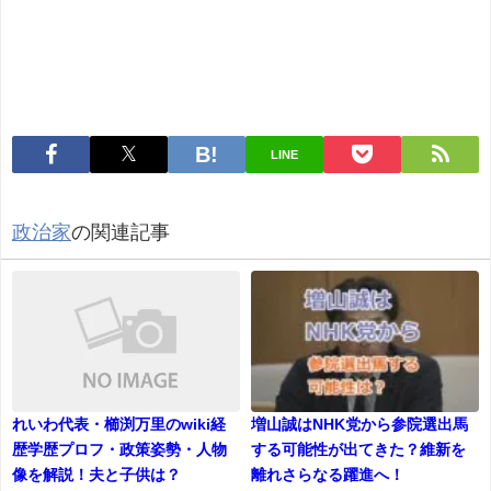
LINE
政治家
の関連記事
れいわ代表・櫛渕万里のwiki経
増山誠はNHK党から参院選出馬
歴学歴プロフ・政策姿勢・人物
する可能性が出てきた？維新を
像を解説！夫と子供は？
離れさらなる躍進へ！