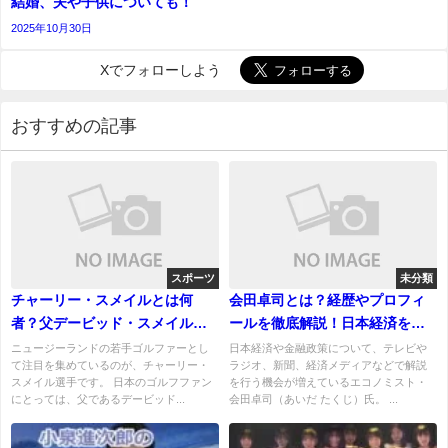
結婚、夫や子供についても！
2025年10月30日
Xでフォローしよう
おすすめの記事
スポーツ
未分類
チャーリー・スメイルとは何
会田卓司とは？経歴やプロフィ
者？父デービッド・スメイルを
ールを徹底解説！日本経済を読
超えると期待されるニュージー
み解く注目エコノミスト
ニュージーランドの若手ゴルファーとし
日本経済や金融政策について、テレビや
て注目を集めているのが、チャーリー・
ラジオ、新聞、経済メディアなどで解説
ランドの若手ゴルファー
スメイル選手です。 日本のゴルフファン
を行う機会が増えているエコノミスト・
にとっては、父であるデービッド...
会田卓司（あいだ たくじ）氏。 ...