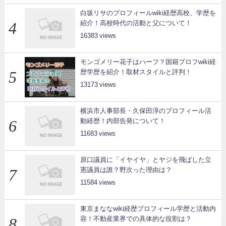
白坂リサのプロフィールwiki経歴高校、学歴を
紹介！高校時代の活動と父について！
16383
モンゴメリー花子はハーフ？国籍プロフwiki経
歴学歴を紹介！取材スタイルと評判！
13173
横浜市人事部長・久保田淳のプロフィール活
動経歴！内部告発について！
11683
原口議員に「イヤイヤ」とヤジを飛ばした立
憲議員は誰？野次った理由は？
11584
東京まななwiki経歴プロフィール学歴と活動内
容！不動産業界での具体的な役割は？