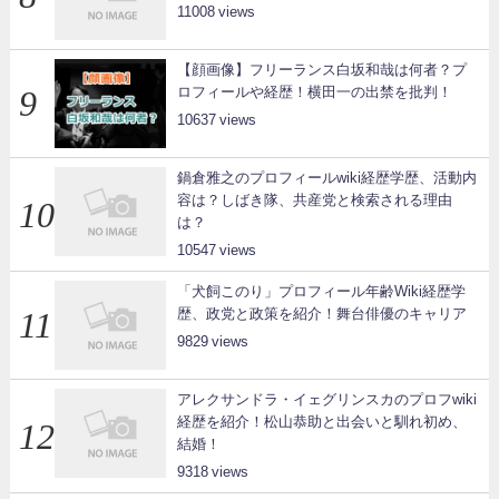
11008
【顔画像】フリーランス白坂和哉は何者？プ
ロフィールや経歴！横田一の出禁を批判！
10637
鍋倉雅之のプロフィールwiki経歴学歴、活動内
容は？しばき隊、共産党と検索される理由
は？
10547
「犬飼このり」プロフィール年齢Wiki経歴学
歴、政党と政策を紹介！舞台俳優のキャリア
9829
アレクサンドラ・イェグリンスカのプロフwiki
経歴を紹介！松山恭助と出会いと馴れ初め、
結婚！
9318