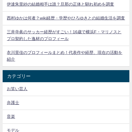
伊達朱里紗の結婚相手は誰？旦那の正体と馴れ初めを調査
西村ゆかは何者？wiki経歴・学歴やひろゆきとの結婚生活を調査
三井寺眞のサッカー経歴がすごい！16歳で横浜F・マリノスと
プロ契約した逸材のプロフィール
衣川里佳のプロフィールまとめ！代表作や経歴、現在の活動を
紹介
カテゴリー
お笑い芸人
弁護士
音楽
モデル