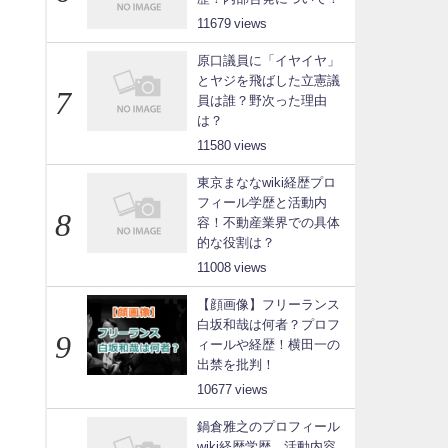
11679
原口議員に「イヤイヤ」
とヤジを飛ばした立憲議
員は誰？野次った理由
は？
11580
東京まななwiki経歴プロ
フィール学歴と活動内
容！不動産業界での具体
的な役割は？
11008
【顔画像】フリーランス
白坂和哉は何者？プロフ
ィールや経歴！横田一の
出禁を批判！
10677
鍋倉雅之のプロフィール
wiki経歴学歴、活動内容