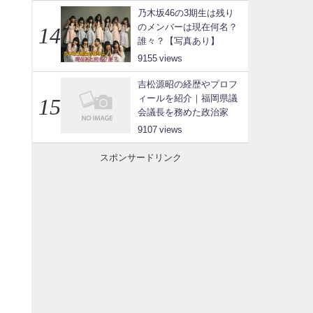
乃木坂46の3期生は残り
のメンバーは現在何名？
誰々？【写真あり】
9155
吉松源昭の経歴やプロフ
、
ィールを紹介｜福岡県議
会議長を務めた政治家
9107
スポンサードリンク
し