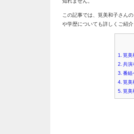
知れません。
この記事では、筧美和子さんの
や学歴についても詳しくご紹介
1.
筧美
2.
共演
3.
番組
4.
筧美
5.
筧美