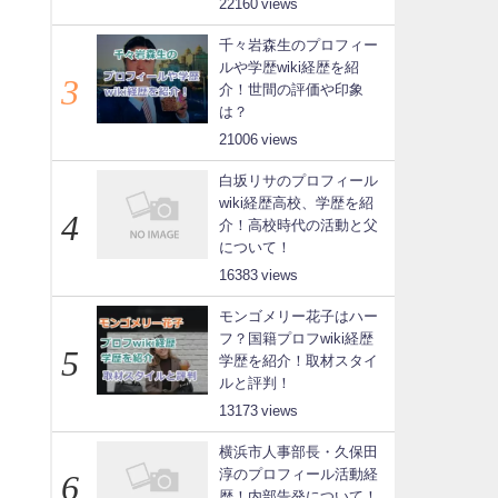
22160
千々岩森生のプロフィー
ルや学歴wiki経歴を紹
介！世間の評価や印象
は？
21006
白坂リサのプロフィール
wiki経歴高校、学歴を紹
介！高校時代の活動と父
について！
16383
モンゴメリー花子はハー
フ？国籍プロフwiki経歴
学歴を紹介！取材スタイ
ルと評判！
13173
横浜市人事部長・久保田
淳のプロフィール活動経
歴！内部告発について！