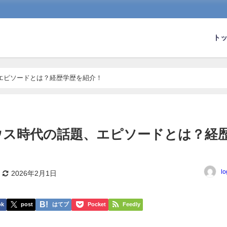
ト
エピソードとは？経歴学歴を紹介！
ウス時代の話題、エピソードとは？経
lo
2026年2月1日
ok
post
はてブ
Pocket
Feedly