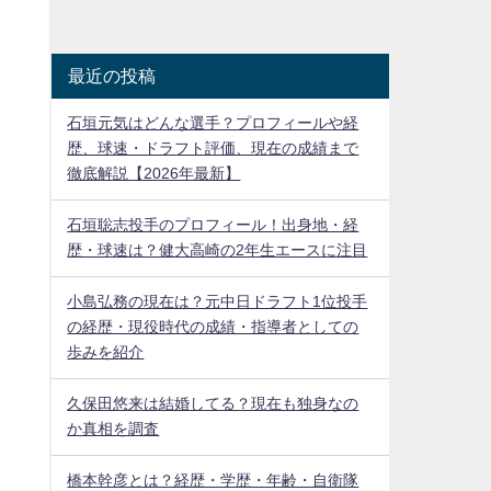
最近の投稿
石垣元気はどんな選手？プロフィールや経
歴、球速・ドラフト評価、現在の成績まで
徹底解説【2026年最新】
石垣聡志投手のプロフィール！出身地・経
歴・球速は？健大高崎の2年生エースに注目
小島弘務の現在は？元中日ドラフト1位投手
の経歴・現役時代の成績・指導者としての
歩みを紹介
久保田悠来は結婚してる？現在も独身なの
か真相を調査
橋本幹彦とは？経歴・学歴・年齢・自衛隊