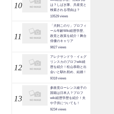
は？しばき隊、共産党と
検索される理由は？
10529
「犬飼このり」プロフィ
ール年齢Wiki経歴学歴、
政党と政策を紹介！舞台
俳優のキャリア
9827
アレクサンドラ・イェグ
リンスカのプロフwiki経
歴を紹介！松山恭助と出
会いと馴れ初め、結婚！
9318
参政党ローレンス綾子の
国籍は日本人？プロフ
wiki経歴学歴を紹介！夫
や子供についても！
9234