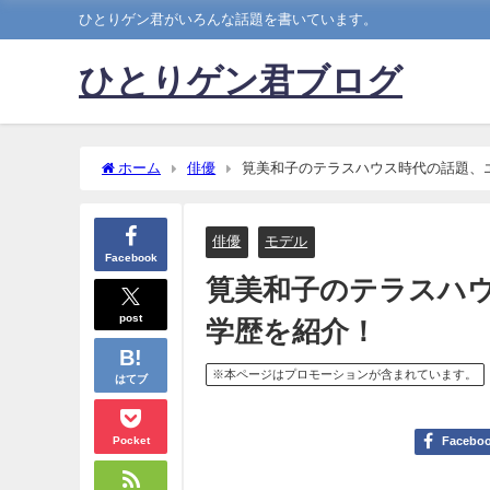
ひとりゲン君がいろんな話題を書いています。
ひとりゲン君ブログ
ホーム
俳優
筧美和子のテラスハウス時代の話題、
俳優
モデル
Facebook
筧美和子のテラスハ
post
学歴を紹介！
※本ページはプロモーションが含まれています。
はてブ
Pocket
Facebo