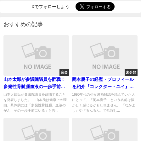
Xでフォローしよう
おすすめの記事
音楽
未分類
山本太郎が参議院議員を辞職！
岡本慶子の経歴・プロフィール
多発性骨髄腫血液の一歩手前と
を紹介『コレクター・ユイ』や
いう状況！復帰は何時ごろ？
『夢幻パトローラーYUZU』で知
山本太郎氏が参議院議員を辞職すること
1990年代の少女漫画雑誌を読んでいた人
を発表しました。 山本氏は健康上の理
にとって、「岡本慶子」という名前は懐
られる少女漫画家
由、具体的には「多発性骨髄腫、血液の
かしく感じるかもしれません。 『なかよ
がん、その一歩手前にいる」と告...
し』や『るんるん』で活躍し...