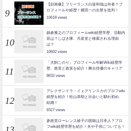
【顔画像】フリーランス白坂和哉は何者？プ
ロフィールや経歴！横田一の出禁を批判！
10618
鍋倉雅之のプロフィールwiki経歴学歴、活動内
容は？しばき隊、共産党と検索される理由
は？
10602
「犬飼このり」プロフィール年齢Wiki経歴学
歴、政党と政策を紹介！舞台俳優のキャリア
9832
アレクサンドラ・イェグリンスカのプロフwiki
経歴を紹介！松山恭助と出会いと馴れ初め、
結婚！
9327
参政党ローレンス綾子の国籍は日本人？プロ
フwiki経歴学歴を紹介！夫や子供についても！