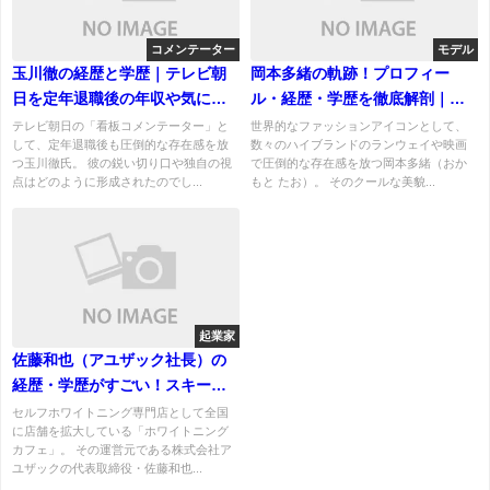
コメンテーター
モデル
玉川徹の経歴と学歴｜テレビ朝
岡本多緒の軌跡！プロフィー
日を定年退職後の年収や気にな
ル・経歴・学歴を徹底解剖｜世
る家族構成
界で活躍する日本人モデル
テレビ朝日の「看板コメンテーター」と
世界的なファッションアイコンとして、
して、定年退職後も圧倒的な存在感を放
数々のハイブランドのランウェイや映画
つ玉川徹氏。 彼の鋭い切り口や独自の視
で圧倒的な存在感を放つ岡本多緒（おか
点はどのように形成されたのでし...
もと たお）。 そのクールな美貌...
起業家
佐藤和也（アユザック社長）の
経歴・学歴がすごい！スキージ
ャンプ選手からホワイトニング
セルフホワイトニング専門店として全国
に店舗を拡大している「ホワイトニング
王への転身
カフェ」。 その運営元である株式会社ア
ユザックの代表取締役・佐藤和也...