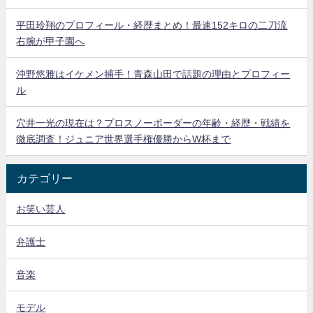
平田玲翔のプロフィール・経歴まとめ！最速152キロの二刀流
右腕が甲子園へ
沖野悠雅はイケメン捕手！青森山田で話題の理由とプロフィー
ル
穴井一光の現在は？プロスノーボーダーの年齢・経歴・戦績を
徹底調査！ジュニア世界選手権優勝からW杯まで
カテゴリー
お笑い芸人
弁護士
音楽
モデル