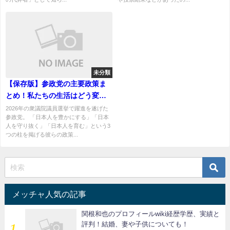
未分類
【保存版】参政党の主要政策ま
とめ！私たちの生活はどう変わ
る？
2026年の衆議院議員選挙で躍進を遂げた
参政党。 「日本人を豊かにする」「日本
人を守り抜く」「日本人を育む」という3
つの柱を掲げる彼らの政策...
メッチャ人気の記事
関根和也のプロフィールwiki経歴学歴、実績と
評判！結婚、妻や子供についても！