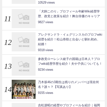
10529
「犬飼このり」プロフィール年齢Wiki経歴学
歴、政党と政策を紹介！舞台俳優のキャリア
9827
アレクサンドラ・イェグリンスカのプロフwiki
経歴を紹介！松山恭助と出会いと馴れ初め、
結婚！
9318
参政党ローレンス綾子の国籍は日本人？プロ
フwiki経歴学歴を紹介！夫や子供についても！
9234
乃木坂46の3期生は残りのメンバーは現在何
名？誰々？【写真あり】
9155
吉松源昭の経歴やプロフィールを紹介｜福岡