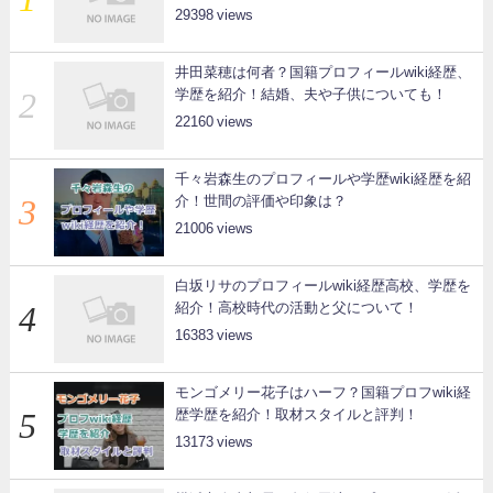
29398
井田菜穂は何者？国籍プロフィールwiki経歴、
学歴を紹介！結婚、夫や子供についても！
22160
千々岩森生のプロフィールや学歴wiki経歴を紹
介！世間の評価や印象は？
21006
白坂リサのプロフィールwiki経歴高校、学歴を
紹介！高校時代の活動と父について！
16383
モンゴメリー花子はハーフ？国籍プロフwiki経
歴学歴を紹介！取材スタイルと評判！
13173