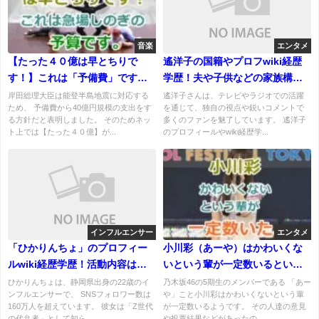
音楽
エンタメ
【たった４０億は早とちりで
遙洋子の国籍やプロフwiki経歴
す！】これは「予備費」です。
学歴！夫や子供などの家族構成
能登半島地震の支援総額はこれ
も紹介！反日という声も！
岸田総理大臣は能登半島地震に対応する
遙洋子さんは、テレビやラジオでの活躍
ため、 予備費から40億円規模の支出をす
を通じて、独自の視点や鋭いコメントで
からです。少なすぎるではない!
る方針だと表明しました。 そのためネッ
多くのファンを魅了しています。 遙洋子
ト上では【たった４０億】が...
のプロフィールやwiki経歴学...
インフルエンサー
エンタメ
「ひかりんちょ」のプロフィー
小川彩（あーや）はかわいくな
ルwiki経歴学歴！活動内容は？
いという輩が一定数いるという
結婚について！
件について！
ひかりんちょは、静岡県出身の22歳のイ
乃木坂46の5期生のメンバーである 「あー
ンフルエンサーで、 SNSフォロワー数は
や」こと小川彩はかわいくないという輩
160万人を超えています。 彼女は「Z世代
が一定数いるようです。 その人達の意見
の代弁者」として知ら...
や投票結果などがあったの...