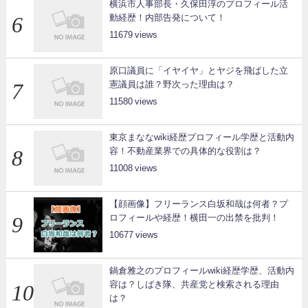
横浜市人事部長・久保田淳のプロフィール活
動経歴！内部告発について！
11679
原口議員に「イヤイヤ」とヤジを飛ばした立
憲議員は誰？野次った理由は？
11580
東京まななwiki経歴プロフィール学歴と活動内
容！不動産業界での具体的な役割は？
11008
【顔画像】フリーランス白坂和哉は何者？プ
ロフィールや経歴！横田一の出禁を批判！
10677
鍋倉雅之のプロフィールwiki経歴学歴、活動内
容は？しばき隊、共産党と検索される理由
は？