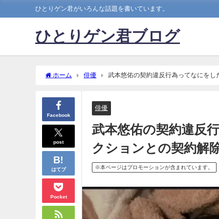
ひとりゲン君がいろんな話題を書いています。
ひとりゲン君ブログ
ホーム
俳優
武本悠佑の契約違反行為ってなにをし
俳優
Facebook
武本悠佑の契約違反
post
クションとの契約解
※本ページはプロモーションが含まれています。
はてブ
Pocket