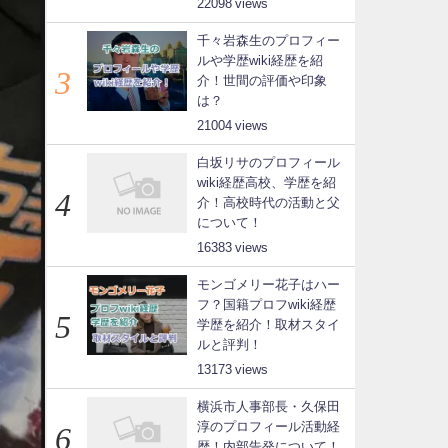
22098
千々岩森生のプロフィー
ルや学歴wiki経歴を紹
介！世間の評価や印象
は？
21004
白坂リサのプロフィール
wiki経歴高校、学歴を紹
介！高校時代の活動と父
について！
16383
モンゴメリー花子はハー
フ？国籍プロフwiki経歴
学歴を紹介！取材スタイ
ルと評判！
13173
横浜市人事部長・久保田
淳のプロフィール活動経
歴！内部告発について！