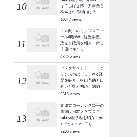
は？しばき隊、共産党と
検索される理由は？
10547
「犬飼このり」プロフィ
ール年齢Wiki経歴学歴、
政党と政策を紹介！舞台
俳優のキャリア
9829
アレクサンドラ・イェグ
リンスカのプロフwiki経
歴を紹介！松山恭助と出
会いと馴れ初め、結婚！
9318
参政党ローレンス綾子の
国籍は日本人？プロフ
wiki経歴学歴を紹介！夫
や子供についても！
9233