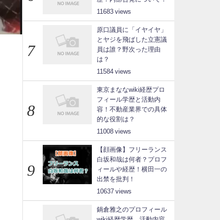
11683
原口議員に「イヤイヤ」
とヤジを飛ばした立憲議
員は誰？野次った理由
は？
11584
東京まななwiki経歴プロ
フィール学歴と活動内
容！不動産業界での具体
的な役割は？
11008
【顔画像】フリーランス
白坂和哉は何者？プロフ
ィールや経歴！横田一の
出禁を批判！
10637
鍋倉雅之のプロフィール
wiki経歴学歴、活動内容