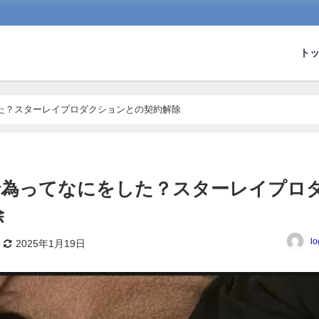
ト
た？スターレイプロダクションとの契約解除
行為ってなにをした？スターレイプロ
除
lo
2025年1月19日