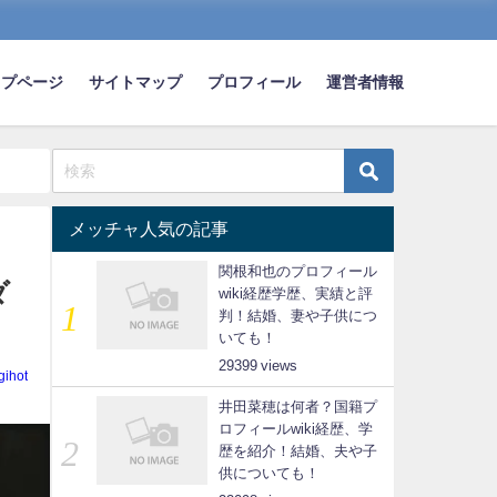
ップページ
サイトマップ
プロフィール
運営者情報
メッチャ人気の記事
関根和也のプロフィール
ダ
wiki経歴学歴、実績と評
判！結婚、妻や子供につ
いても！
29399
gihot
井田菜穂は何者？国籍プ
ロフィールwiki経歴、学
歴を紹介！結婚、夫や子
供についても！