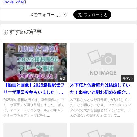
2025年12月5日
Xでフォローしよう
おすすめの記事
音楽
モデル
【動画と画像】2025箱根駅伝フ
木下桜と佐野海舟は結婚してい
リーザ軍団今年もいました！曲
た！出会いと馴れ初めを紹介！
はCreepy Nuts の ブリンバンバ
妊娠している？
2025年の箱根駅伝では、毎年恒例の「フ
木下桜さんと佐野海舟選手が結婚してい
リーザ軍団」が再び登場しました。 彼ら
たことが明らかになり、 ファンやメディ
ン！
は、アニメ「ドラゴンボール」のキャラ
アの間で大きな話題となっています。 二
クターであるフリーザに扮し...
人の出会いや馴れ初めについて...