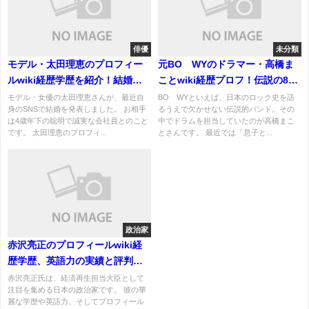
俳優
未分類
モデル・太田理恵のプロフィー
元BOØWYのドラマー・高橋ま
ルwiki経歴学歴を紹介！結婚相
ことwiki経歴プロフ！伝説の8ビ
手はだれ？
ートと現在の活動が話題は？
モデル・女優の太田理恵さんが、最近自
BOØWYといえば、日本のロック史を語
身のSNSで結婚を発表しました。 お相手
るうえで欠かせない伝説的バンド。その
は4歳年下の聡明で誠実な会社員とのこと
中でドラムを担当していたのが高橋まこ
です。 太田理恵のプロフィ...
とさんです。 最近では「息子と...
政治家
赤沢亮正のプロフィールwiki経
歴学歴、英語力の実績と評判！
結婚、妻や子供について！
赤沢亮正氏は、経済再生担当大臣として
注目を集める日本の政治家です。 彼の華
麗な学歴や英語力、そしてプロフィール