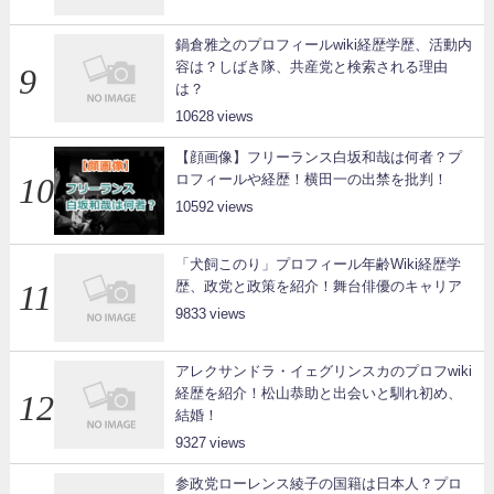
鍋倉雅之のプロフィールwiki経歴学歴、活動内
容は？しばき隊、共産党と検索される理由
は？
10628
【顔画像】フリーランス白坂和哉は何者？プ
ロフィールや経歴！横田一の出禁を批判！
10592
「犬飼このり」プロフィール年齢Wiki経歴学
歴、政党と政策を紹介！舞台俳優のキャリア
9833
アレクサンドラ・イェグリンスカのプロフwiki
経歴を紹介！松山恭助と出会いと馴れ初め、
結婚！
9327
参政党ローレンス綾子の国籍は日本人？プロ