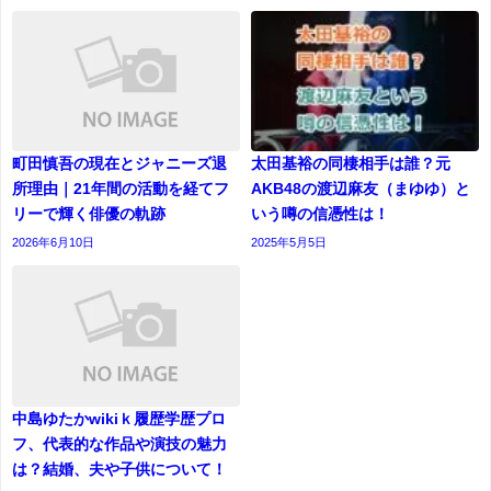
町田慎吾の現在とジャニーズ退
太田基裕の同棲相手は誰？元
所理由｜21年間の活動を経てフ
AKB48の渡辺麻友（まゆゆ）と
リーで輝く俳優の軌跡
いう噂の信憑性は！
2026年6月10日
2025年5月5日
中島ゆたかwikiｋ履歴学歴プロ
フ、代表的な作品や演技の魅力
は？結婚、夫や子供について！