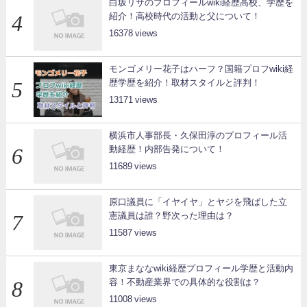
白坂リサのプロフィールwiki経歴高校、学歴を
紹介！高校時代の活動と父について！
16378
モンゴメリー花子はハーフ？国籍プロフwiki経
歴学歴を紹介！取材スタイルと評判！
13171
横浜市人事部長・久保田淳のプロフィール活
動経歴！内部告発について！
11689
原口議員に「イヤイヤ」とヤジを飛ばした立
憲議員は誰？野次った理由は？
11587
東京まななwiki経歴プロフィール学歴と活動内
容！不動産業界での具体的な役割は？
11008