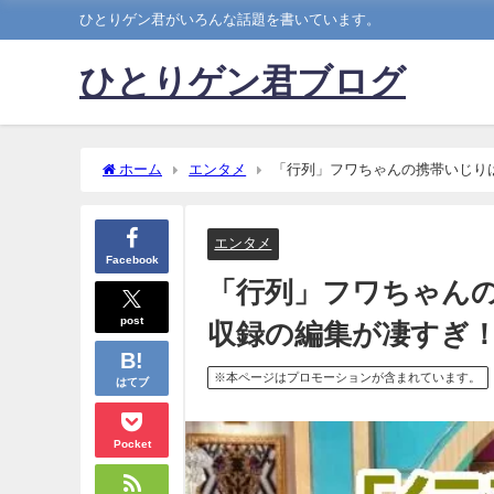
ひとりゲン君がいろんな話題を書いています。
ひとりゲン君ブログ
ホーム
エンタメ
「行列」フワちゃんの携帯いじり
エンタメ
Facebook
「行列」フワちゃん
post
収録の編集が凄すぎ
※本ページはプロモーションが含まれています。
はてブ
Pocket