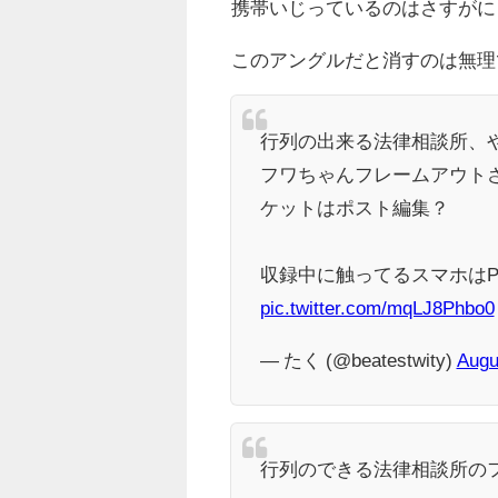
携帯いじっているのはさすがに
このアングルだと消すのは無理
行列の出来る法律相談所、
フワちゃんフレームアウト
ケットはポスト編集？
収録中に触ってるスマホはPi
pic.twitter.com/mqLJ8Phbo0
— たく (@beatestwity)
Augu
行列のできる法律相談所の