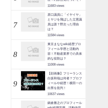
11683
原口議員に「イヤイヤ」
とヤジを飛ばした立憲議
員は誰？野次った理由
は？
11584
東京まななwiki経歴プロ
フィール学歴と活動内
容！不動産業界での具体
的な役割は？
11008
【顔画像】フリーランス
白坂和哉は何者？プロフ
ィールや経歴！横田一の
出禁を批判！
10637
鍋倉雅之のプロフィール
wiki経歴学歴、活動内容