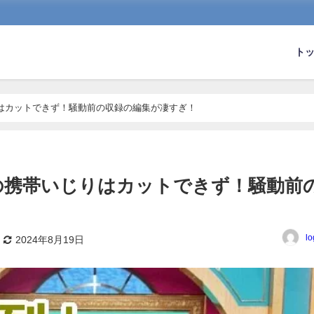
ト
はカットできず！騒動前の収録の編集が凄すぎ！
の携帯いじりはカットできず！騒動前
！
lo
2024年8月19日