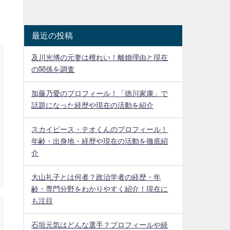
最近の投稿
及川光博の元妻は檀れい！離婚理由と現在
の関係を調査
加藤乃愛のプロフィール！「徳川家康」で
話題になった経歴や現在の活動を紹介
スカイピース・テオくんのプロフィール！
年齢・出身地・経歴や現在の活動を徹底紹
介
大山礼子とは何者？政治学者の経歴・年
齢・専門分野をわかりやすく紹介！現在に
も注目
石垣元気はどんな選手？プロフィールや経