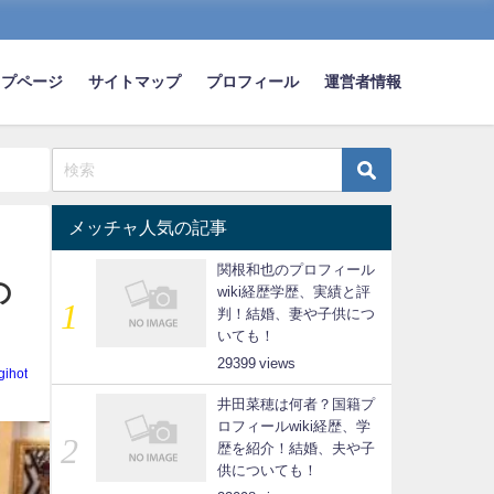
ップページ
サイトマップ
プロフィール
運営者情報
メッチャ人気の記事
関根和也のプロフィール
の
wiki経歴学歴、実績と評
判！結婚、妻や子供につ
いても！
29399
gihot
井田菜穂は何者？国籍プ
ロフィールwiki経歴、学
歴を紹介！結婚、夫や子
供についても！