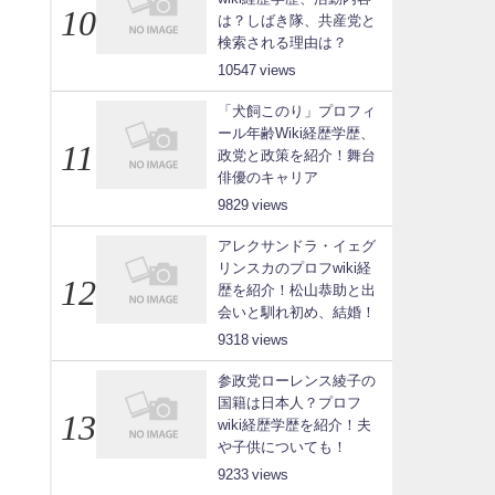
は？しばき隊、共産党と
検索される理由は？
10547
「犬飼このり」プロフィ
ール年齢Wiki経歴学歴、
政党と政策を紹介！舞台
俳優のキャリア
9829
アレクサンドラ・イェグ
リンスカのプロフwiki経
歴を紹介！松山恭助と出
会いと馴れ初め、結婚！
9318
参政党ローレンス綾子の
国籍は日本人？プロフ
wiki経歴学歴を紹介！夫
や子供についても！
9233