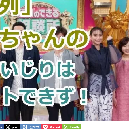
ok
post
はてブ
Pocket
Feedly