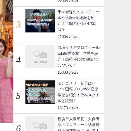
22098
千々岩森生のプロフィー
ルや学歴wiki経歴を紹
介！世間の評価や印象
は？
21004
白坂リサのプロフィール
wiki経歴高校、学歴を紹
介！高校時代の活動と父
について！
16383
モンゴメリー花子はハー
フ？国籍プロフwiki経歴
学歴を紹介！取材スタイ
ルと評判！
13173
横浜市人事部長・久保田
淳のプロフィール活動経
歴！内部告発について！