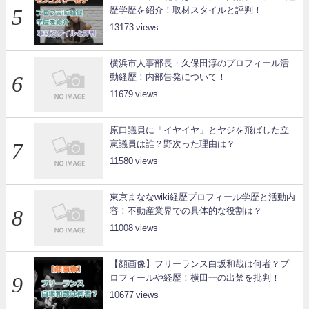
歴学歴を紹介！取材スタイルと評判！
13173
横浜市人事部長・久保田淳のプロフィール活
動経歴！内部告発について！
11679
原口議員に「イヤイヤ」とヤジを飛ばした立
憲議員は誰？野次った理由は？
11580
東京まななwiki経歴プロフィール学歴と活動内
容！不動産業界での具体的な役割は？
11008
【顔画像】フリーランス白坂和哉は何者？プ
ロフィールや経歴！横田一の出禁を批判！
10677