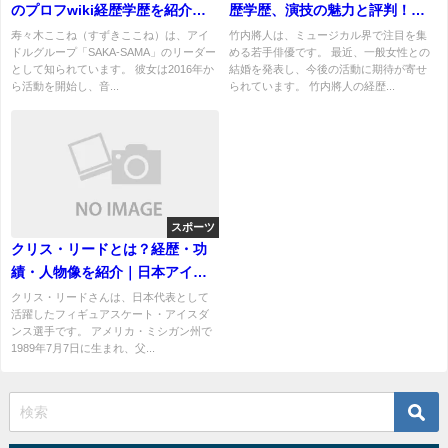
のプロフwiki経歴学歴を紹介！
歴学歴、演技の魅力と評判！結
結婚相手は誰？
婚相手は誰？
寿々木ここね（すずきここね）は、アイ
竹内將人は、ミュージカル界で注目を集
ドルグループ「SAKA-SAMA」のリーダー
める若手俳優です。 最近、一般女性との
として知られています。 彼女は2016年か
結婚を発表し、今後の活動に期待が寄せ
ら活動を開始し、音...
られています。 竹内將人の経歴...
スポーツ
クリス・リードとは？経歴・功
績・人物像を紹介｜日本アイス
ダンス界を支えた名選手
クリス・リードさんは、日本代表として
活躍したフィギュアスケート・アイスダ
ンス選手です。 アメリカ・ミシガン州で
1989年7月7日に生まれ、父...