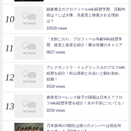
鍋倉雅之のプロフィールwiki経歴学歴、活動内
容は？しばき隊、共産党と検索される理由
は？
10529
「犬飼このり」プロフィール年齢Wiki経歴学
歴、政党と政策を紹介！舞台俳優のキャリア
9827
アレクサンドラ・イェグリンスカのプロフwiki
経歴を紹介！松山恭助と出会いと馴れ初め、
結婚！
9318
参政党ローレンス綾子の国籍は日本人？プロ
フwiki経歴学歴を紹介！夫や子供についても！
9234
乃木坂46の3期生は残りのメンバーは現在何