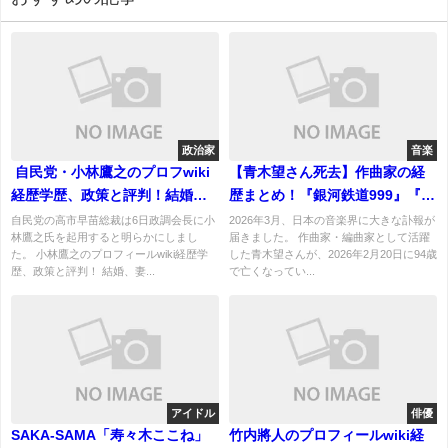
政治家
音楽
自民党・小林鷹之のプロフwiki
【青木望さん死去】作曲家の経
経歴学歴、政策と評判！結婚、
歴まとめ！『銀河鉄道999』『北
妻や子供についても！
斗の拳』音楽を手がけた名編曲
自民党の高市早苗総裁は6日政調会長に小
2026年3月、日本の音楽界に大きな訃報が
林鷹之氏を起用すると明らかにしまし
届きました。 作曲家・編曲家として活躍
家
た。 小林鷹之のプロフィールwiki経歴学
した青木望さんが、2026年2月20日に94歳
歴、政策と評判！ 結婚、妻...
で亡くなってい...
アイドル
俳優
SAKA-SAMA「寿々木ここね」
竹内將人のプロフィールwiki経