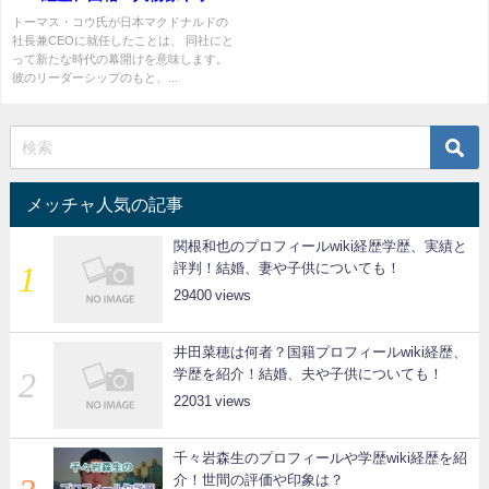
ダーシップは？日本マクドナル
トーマス・コウ氏が日本マクドナルドの
社長兼CEOに就任したことは、 同社にと
ド社長兼CEOに就任
って新たな時代の幕開けを意味します。
彼のリーダーシップのもと、...
メッチャ人気の記事
関根和也のプロフィールwiki経歴学歴、実績と
評判！結婚、妻や子供についても！
29400
井田菜穂は何者？国籍プロフィールwiki経歴、
学歴を紹介！結婚、夫や子供についても！
22031
千々岩森生のプロフィールや学歴wiki経歴を紹
介！世間の評価や印象は？