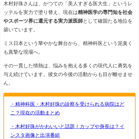
木村好珠さんは、かつての「美人すぎる医大生」というレ
ッテルを実力で塗り替え、現在は
精神医学の専門知を社会
やスポーツ界に還元する実力派医師
として確固たる地位を
築いています。
ミス日本という華やかな舞台から、精神科医という泥臭く
も真摯な現場へ。
その一貫した情熱は、悩みを抱える多くの現代人に勇気を
与え続けています。彼女の今後の活動からも目が離せませ
ん。
・精神科医・木村好珠の診察を受けられる病院はど
こ？現在の活動まとめ
・木村好珠がかわいいと話題！カップや身長は？イ
ンスタ画像と出演番組