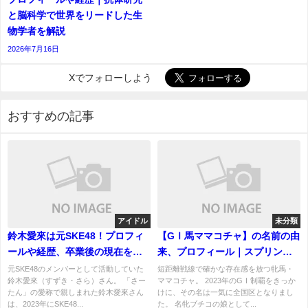
と脳科学で世界をリードした生
物学者を解説
2026年7月16日
Xでフォローしよう
おすすめの記事
アイドル
未分類
鈴木愛來は元SKE48！プロフィ
【GⅠ馬ママコチャ】の名前の由
ールや経歴、卒業後の現在を調
来、プロフィール｜スプリント
査
女王の軌跡
元SKE48のメンバーとして活動していた
短距離戦線で確かな存在感を放つ牝馬・
鈴木愛來（すずき・さら）さん。 「さー
ママコチャ。 2023年のGⅠ制覇をきっか
たん」の愛称で親しまれた鈴木愛來さん
けに、その名は一気に全国区となりまし
は、2023年にSKE48...
た。 名牝ブチコの娘として...