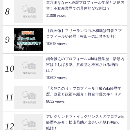
東京まななwiki経歴プロフィール学歴と活動内
容！不動産業界での具体的な役割は？
11008
【顔画像】フリーランス白坂和哉は何者？プ
ロフィールや経歴！横田一の出禁を批判！
10618
鍋倉雅之のプロフィールwiki経歴学歴、活動内
容は？しばき隊、共産党と検索される理由
は？
10602
「犬飼このり」プロフィール年齢Wiki経歴学
歴、政党と政策を紹介！舞台俳優のキャリア
9832
アレクサンドラ・イェグリンスカのプロフwiki
経歴を紹介！松山恭助と出会いと馴れ初め、
結婚！