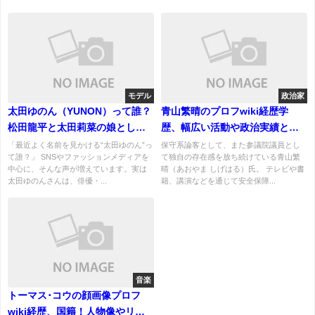
モデル
政治家
太田ゆのん（YUNON）って誰？
青山繁晴のプロフwiki経歴学
松田龍平と太田莉菜の娘として
歴、幅広い活動や政治実績と評
話題のモデルを徹底調査！
判、生い立ちと人柄も！
「最近よく名前を見かける“太田ゆのん”っ
保守系論客として、また参議院議員とし
て誰？」 SNSやファッションメディアを
て独自の存在感を放ち続けている青山繁
中心に、そんな声が増えています。実は
晴（あおやま しげはる）氏。 テレビや書
太田ゆのんさんは、俳優・...
籍、講演などを通じて安全保障...
音楽
トーマス･コウの顔画像プロフ
wiki経歴、国籍！人物像やリー