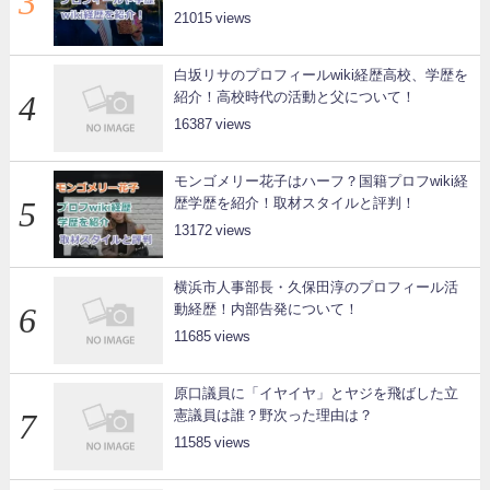
21015
白坂リサのプロフィールwiki経歴高校、学歴を
紹介！高校時代の活動と父について！
16387
モンゴメリー花子はハーフ？国籍プロフwiki経
歴学歴を紹介！取材スタイルと評判！
13172
横浜市人事部長・久保田淳のプロフィール活
動経歴！内部告発について！
11685
原口議員に「イヤイヤ」とヤジを飛ばした立
憲議員は誰？野次った理由は？
11585