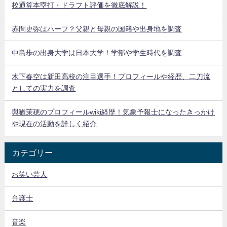
校通算本塁打・ドラフト評価を徹底解説！
赤間史弥はハーフ？父親と母親の国籍や出身地を調査
中島歩の出身大学は日本大学！学部や学生時代を調査
木下春空は新田高校の注目選手！プロフィールや経歴、二刀流
としての実力を調査
與猶茉穂のプロフィールwiki経歴！気象予報士になったきっかけ
や現在の活動を詳しく紹介
カテゴリー
お笑い芸人
弁護士
音楽