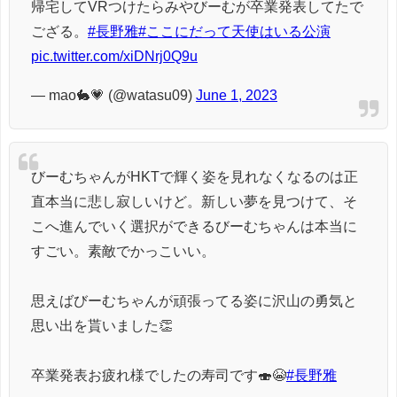
帰宅してVRつけたらみやびーむが卒業発表してたで
ござる。
#長野雅
#ここにだって天使はいる公演
pic.twitter.com/xiDNrj0Q9u
— mao🐇💗 (@watasu09)
June 1, 2023
びーむちゃんがHKTで輝く姿を見れなくなるのは正
直本当に悲し寂しいけど。新しい夢を見つけて、そ
こへ進んでいく選択ができるびーむちゃんは本当に
すごい。素敵でかっこいい。
思えばびーむちゃんが頑張ってる姿に沢山の勇気と
思い出を貰いました👏
卒業発表お疲れ様でしたの寿司です🍣😭
#長野雅