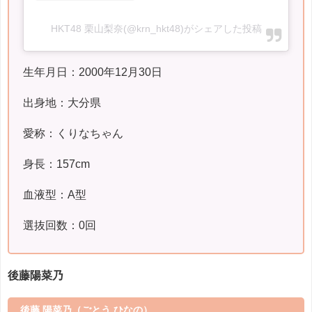
HKT48 栗山梨奈(@krn_hkt48)がシェアした投稿
生年月日：2000年12月30日
出身地：大分県
愛称：くりなちゃん
身長：157cm
血液型：A型
選抜回数：0回
後藤陽菜乃
後藤 陽菜乃
（ごとう ひなの）