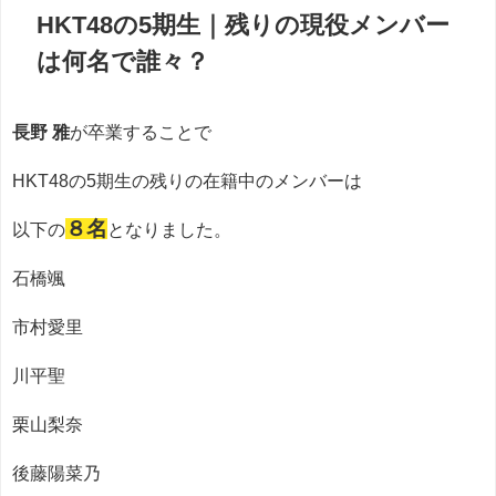
HKT48の5期生｜残りの現役メンバー
は何名で誰々？
長野 雅
が卒業することで
HKT48の5期生の残りの在籍中のメンバーは
８名
以下の
となりました。
石橋颯
市村愛里
川平聖
栗山梨奈
後藤陽菜乃