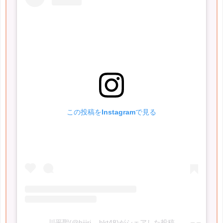
この投稿をInstagramで見る
川平聖(@hijiri__hkt48)がシェアした投稿