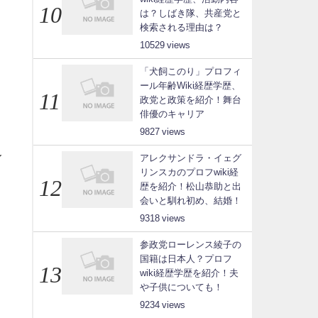
は？しばき隊、共産党と
検索される理由は？
10529
「犬飼このり」プロフィ
ール年齢Wiki経歴学歴、
政党と政策を紹介！舞台
俳優のキャリア
9827
レ
アレクサンドラ・イェグ
リンスカのプロフwiki経
歴を紹介！松山恭助と出
会いと馴れ初め、結婚！
9318
参政党ローレンス綾子の
国籍は日本人？プロフ
wiki経歴学歴を紹介！夫
や子供についても！
9234