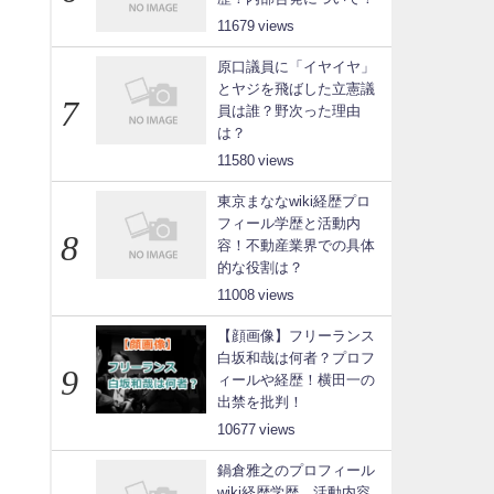
11679
原口議員に「イヤイヤ」
とヤジを飛ばした立憲議
員は誰？野次った理由
は？
11580
東京まななwiki経歴プロ
フィール学歴と活動内
容！不動産業界での具体
的な役割は？
11008
【顔画像】フリーランス
白坂和哉は何者？プロフ
ィールや経歴！横田一の
出禁を批判！
10677
鍋倉雅之のプロフィール
wiki経歴学歴、活動内容