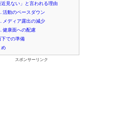
最近見ない」と言われる理由
.
活動のペースダウン
.
メディア露出の減少
.
健康面への配慮
面下での準備
とめ
スポンサーリンク