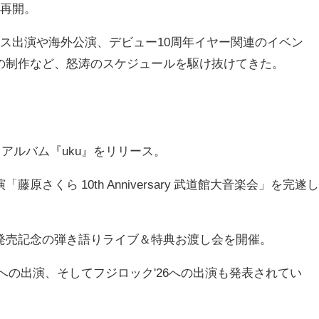
を再開。
ェス出演や海外公演、デビュー10周年イヤー関連のイベン
』の制作など、怒涛のスケジュールを駆け抜けてきた。
なるアルバム『uku』をリリース。
原さくら 10th Anniversary 武道館大音楽会」を完遂し
ム発売記念の弾き語りライブ＆特典お渡し会を開催。
 '26」への出演、そしてフジロック'26への出演も発表されてい