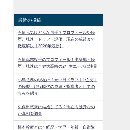
最近の投稿
石垣元気はどんな選手？プロフィールや経
歴、球速・ドラフト評価、現在の成績まで
徹底解説【2026年最新】
石垣聡志投手のプロフィール！出身地・経
歴・球速は？健大高崎の2年生エースに注目
小島弘務の現在は？元中日ドラフト1位投手
の経歴・現役時代の成績・指導者としての
歩みを紹介
久保田悠来は結婚してる？現在も独身なの
か真相を調査
橋本幹彦とは？経歴・学歴・年齢・自衛隊