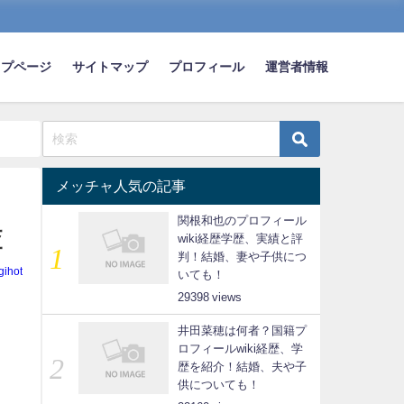
ップページ
サイトマップ
プロフィール
運営者情報
メッチャ人気の記事
関根和也のプロフィール
査
wiki経歴学歴、実績と評
判！結婚、妻や子供につ
gihot
いても！
29398
井田菜穂は何者？国籍プ
ロフィールwiki経歴、学
歴を紹介！結婚、夫や子
供についても！