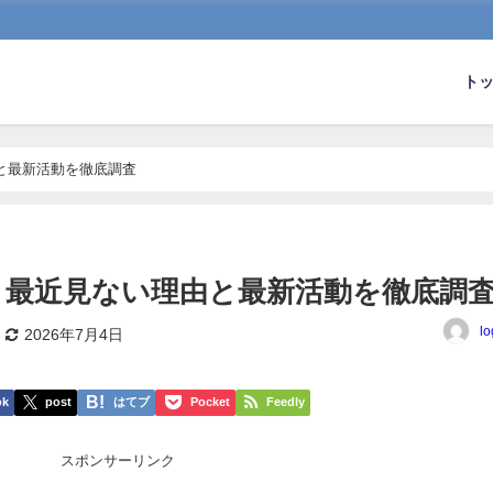
ト
と最新活動を徹底調査
？最近見ない理由と最新活動を徹底調
lo
2026年7月4日
ok
post
はてブ
Pocket
Feedly
スポンサーリンク