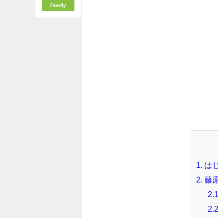
Feedly
1.
は
2.
藤
2.1
2.2