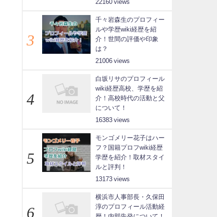
22160
千々岩森生のプロフィー
ルや学歴wiki経歴を紹
介！世間の評価や印象
は？
21006
白坂リサのプロフィール
wiki経歴高校、学歴を紹
介！高校時代の活動と父
について！
16383
モンゴメリー花子はハー
フ？国籍プロフwiki経歴
学歴を紹介！取材スタイ
ルと評判！
13173
横浜市人事部長・久保田
淳のプロフィール活動経
歴！内部告発について！