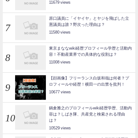
11679
原口議員に「イヤイヤ」とヤジを飛ばした立
憲議員は誰？野次った理由は？
11580
東京まななwiki経歴プロフィール学歴と活動内
容！不動産業界での具体的な役割は？
11008
【顔画像】フリーランス白坂和哉は何者？プ
ロフィールや経歴！横田一の出禁を批判！
10677
鍋倉雅之のプロフィールwiki経歴学歴、活動内
容は？しばき隊、共産党と検索される理由
は？
10529