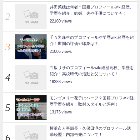
井田菜穂は何者？国籍プロフィールwiki経歴、
学歴を紹介！結婚、夫や子供についても！
22160
千々岩森生のプロフィールや学歴wiki経歴を紹
介！世間の評価や印象は？
21006
白坂リサのプロフィールwiki経歴高校、学歴を
紹介！高校時代の活動と父について！
16383
モンゴメリー花子はハーフ？国籍プロフwiki経
歴学歴を紹介！取材スタイルと評判！
13173
横浜市人事部長・久保田淳のプロフィール活
動経歴！内部告発について！