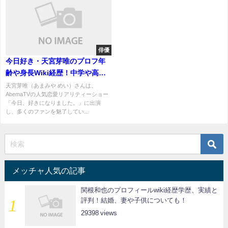
俳優
今日好き・天宮芽唯のプロフ年
齢や身長Wiki経歴！中学や高校
など学歴！彼女の魅力は？
天宮芽唯（あまみや めい）さんは、
AbemaTVの人気恋愛リアリティーショー
「今日、好きになりました。」に出演
し、多くのファンを魅了してい...
メッチャ人気の記事
関根和也のプロフィールwiki経歴学歴、実績と
評判！結婚、妻や子供についても！
29398