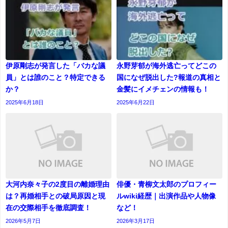
伊原剛志が発言した「バカな議
永野芽郁が海外逃亡ってどこの
員」とは誰のこと？特定できる
国になぜ脱出した?報道の真相と
か？
金髪にイメチェンの情報も！
2025年6月18日
2025年6月22日
大河内奈々子の2度目の離婚理由
俳優・青柳文太郎のプロフィー
は？再婚相手との破局原因と現
ルwiki経歴｜出演作品や人物像
在の交際相手を徹底調査！
など！
2026年5月7日
2026年3月17日