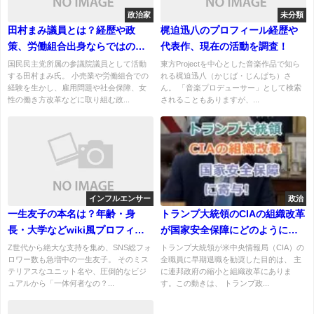
政治家
未分類
田村まみ議員とは？経歴や政
梶迫迅八のプロフィール経歴や
策、労働組合出身ならではの強
代表作、現在の活動を調査！
みを解説
国民民主党所属の参議院議員として活動
東方Projectを中心とした音楽作品で知ら
する田村まみ氏。 小売業や労働組合での
れる梶迫迅八（かじば・じんぱち）さ
経験を生かし、雇用問題や社会保障、女
ん。 「音楽プロデューサー」として検索
性の働き方改革などに取り組む政...
されることもありますが、...
インフルエンサー
政治
一生友子の本名は？年齢・身
トランプ大統領のCIAの組織改革
長・大学などwiki風プロフィー
が国家安全保障にどのように寄
ルまとめ！
与するのか？
Z世代から絶大な支持を集め、SNS総フォ
トランプ大統領が米中央情報局（CIA）の
ロワー数も急増中の一生友子。 そのミス
全職員に早期退職を勧奨した目的は、 主
テリアスなユニット名や、圧倒的なビジ
に連邦政府の縮小と組織改革にありま
ュアルから「一体何者なの？...
す。この動きは、 トランプ政...