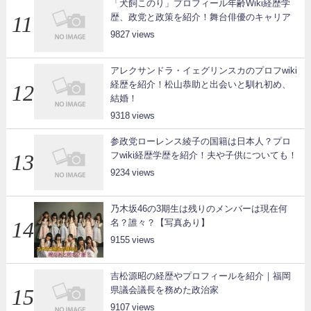
「犬飼このり」プロフィール年齢Wiki経歴学
歴、政党と政策を紹介！舞台俳優のキャリア
9827
アレクサンドラ・イェグリンスカのプロフwiki
経歴を紹介！松山恭助と出会いと馴れ初め、
結婚！
9318
参政党ローレンス綾子の国籍は日本人？プロ
フwiki経歴学歴を紹介！夫や子供についても！
9234
乃木坂46の3期生は残りのメンバーは現在何
名？誰々？【写真あり】
9155
吉松源昭の経歴やプロフィールを紹介｜福岡
県議会議長を務めた政治家
9107