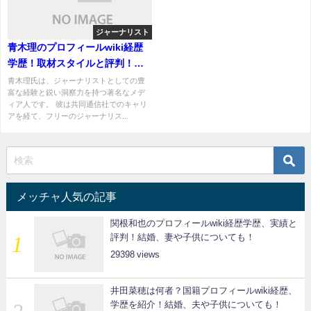
ジャーナリスト
青木理のプロフィールwiki経歴
学歴！取材スタイルと評判！妻
や子供について！
青木理氏は、ジャーナリストとしての豊
富な経験と鋭い洞察力を持つ著名なメデ
ィア人です。 彼は共同通信社でのキャリ
アを経て、フリーのジャーナリス...
メッチャ人気の記事
関根和也のプロフィールwiki経歴学歴、実績と
評判！結婚、妻や子供についても！
29398
井田菜穂は何者？国籍プロフィールwiki経歴、
学歴を紹介！結婚、夫や子供についても！