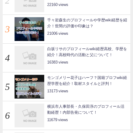
22160
千々岩森生のプロフィールや学歴wiki経歴を紹
介！世間の評価や印象は？
21006
白坂リサのプロフィールwiki経歴高校、学歴を
紹介！高校時代の活動と父について！
16383
モンゴメリー花子はハーフ？国籍プロフwiki経
歴学歴を紹介！取材スタイルと評判！
13173
横浜市人事部長・久保田淳のプロフィール活
動経歴！内部告発について！
11679