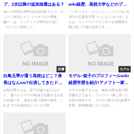
ブ、2次以降の追加抽選はある？
wiki経歴、高校大学などのプロ
フ！実家両親が金持ち？
Mrs. GREEN APPLEの2026年ライブ「ゼ
『バチェラー・ジャパン』シーズン6に出
ンジン未到とイ/ミュータブル〜間奏
演中の石森美月季（いしもり みづき）さ
編〜」は、インディーズ時代から続く
んは、インバウンドビジネス企画開発の
「ゼンジン未到シリ...
職に就く27歳の女性です。 ...
俳優
モデル
白鳥玉季が通う高校はどこ？身
モデル･姫子のプロフィールwiki
長はなんcm?出演してきたドラ
経歴学歴を紹介!アメフト一家の
マ！
実績がヤバイ！
白鳥玉季さんは、若干15歳でありなが
モデルの姫子さんは、神奈川県出身の理
ら、 数々のドラマや映画で活躍する注目
学療法士であり、 アメフト一家に育った
の女優です。 彼女の通う高校や身長、こ
注目の存在です。 モデル･姫子のの経歴や
れまでの出演作品についての情...
学歴、家族構成について詳し...