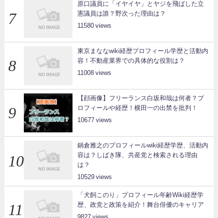
原口議員に「イヤイヤ」とヤジを飛ばした立
憲議員は誰？野次った理由は？
11580
東京まななwiki経歴プロフィール学歴と活動内
容！不動産業界での具体的な役割は？
11008
【顔画像】フリーランス白坂和哉は何者？プ
ロフィールや経歴！横田一の出禁を批判！
10677
鍋倉雅之のプロフィールwiki経歴学歴、活動内
容は？しばき隊、共産党と検索される理由
は？
10529
「犬飼このり」プロフィール年齢Wiki経歴学
歴、政党と政策を紹介！舞台俳優のキャリア
9827