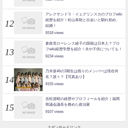
アレクサンドラ・イェグリンスカのプロフwiki
経歴を紹介！松山恭助と出会いと馴れ初め、
結婚！
9318
参政党ローレンス綾子の国籍は日本人？プロ
フwiki経歴学歴を紹介！夫や子供についても！
9234
乃木坂46の3期生は残りのメンバーは現在何
名？誰々？【写真あり】
9155
吉松源昭の経歴やプロフィールを紹介｜福岡
県議会議長を務めた政治家
9107
スポンサードリンク