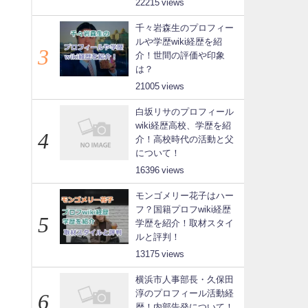
22215
千々岩森生のプロフィー
ルや学歴wiki経歴を紹
介！世間の評価や印象
は？
21005
白坂リサのプロフィール
wiki経歴高校、学歴を紹
介！高校時代の活動と父
について！
16396
モンゴメリー花子はハー
フ？国籍プロフwiki経歴
学歴を紹介！取材スタイ
ルと評判！
13175
横浜市人事部長・久保田
淳のプロフィール活動経
歴！内部告発について！