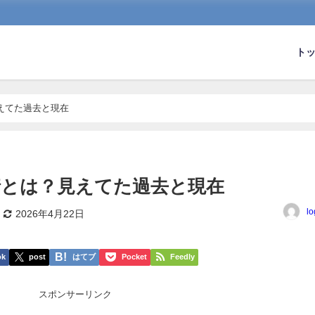
ト
えてた過去と現在
情とは？見えてた過去と現在
lo
2026年4月22日
ok
post
はてブ
Pocket
Feedly
スポンサーリンク