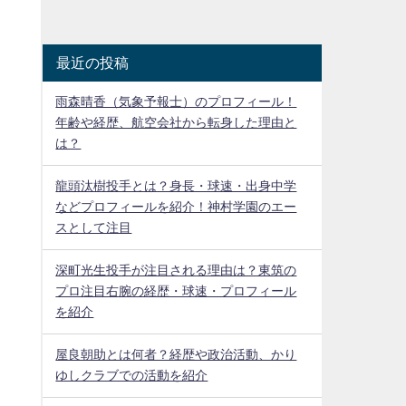
最近の投稿
雨森晴香（気象予報士）のプロフィール！
年齢や経歴、航空会社から転身した理由と
は？
龍頭汰樹投手とは？身長・球速・出身中学
などプロフィールを紹介！神村学園のエー
スとして注目
深町光生投手が注目される理由は？東筑の
プロ注目右腕の経歴・球速・プロフィール
を紹介
屋良朝助とは何者？経歴や政治活動、かり
ゆしクラブでの活動を紹介