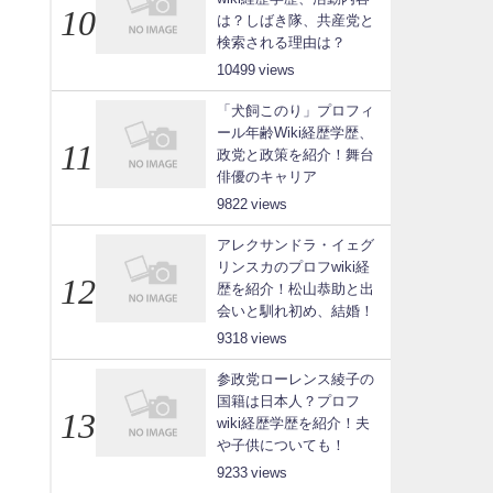
は？しばき隊、共産党と
検索される理由は？
10499
「犬飼このり」プロフィ
ール年齢Wiki経歴学歴、
政党と政策を紹介！舞台
俳優のキャリア
9822
アレクサンドラ・イェグ
リンスカのプロフwiki経
歴を紹介！松山恭助と出
会いと馴れ初め、結婚！
9318
参政党ローレンス綾子の
国籍は日本人？プロフ
wiki経歴学歴を紹介！夫
や子供についても！
9233