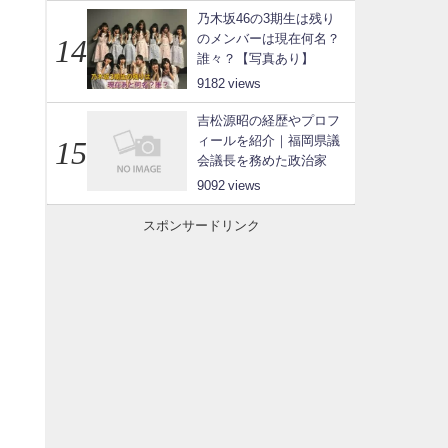
乃木坂46の3期生は残り
のメンバーは現在何名？
誰々？【写真あり】
9182
吉松源昭の経歴やプロフ
ィールを紹介｜福岡県議
会議長を務めた政治家
9092
スポンサードリンク