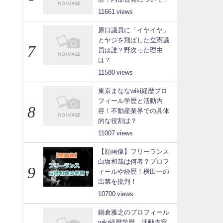
11661
原口議員に「イヤイヤ」
とヤジを飛ばした立憲議
員は誰？野次った理由
は？
11580
東京まななwiki経歴プロ
フィール学歴と活動内
容！不動産業界での具体
的な役割は？
11007
【顔画像】フリーランス
白坂和哉は何者？プロフ
ィールや経歴！横田一の
出禁を批判！
10700
鍋倉雅之のプロフィール
wiki経歴学歴、活動内容