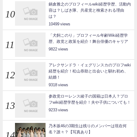
鍋倉雅之のプロフィールwiki経歴学歴、活動内
容は？しばき隊、共産党と検索される理由
は？
10499
「犬飼このり」プロフィール年齢Wiki経歴学
歴、政党と政策を紹介！舞台俳優のキャリア
9822
アレクサンドラ・イェグリンスカのプロフwiki
経歴を紹介！松山恭助と出会いと馴れ初め、
結婚！
9318
参政党ローレンス綾子の国籍は日本人？プロ
フwiki経歴学歴を紹介！夫や子供についても！
9233
乃木坂46の3期生は残りのメンバーは現在何
名？誰々？【写真あり】