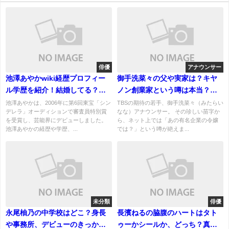
俳優
アナウンサー
池澤あやかwiki経歴プロフィー
御手洗菜々の父や実家は？キヤ
ル学歴を紹介！結婚してる？夫
ノン創業家という噂は本当？苗
や子供についても！
字からくる誤解を徹底解説！
池澤あやかは、2006年に第6回東宝「シン
TBSの期待の若手、御手洗菜々（みたらい
デレラ」オーディションで審査員特別賞
なな）アナウンサー。 その珍しい苗字か
を受賞し、芸能界にデビューしました。
ら、ネット上では「あの有名企業の令嬢
池澤あやかの経歴や学歴、...
では？」という噂が絶えま...
未分類
俳優
永尾柚乃の中学校はどこ？身長
長濱ねるの脇腹のハートはタト
や事務所、デビューのきっかけ
ゥーかシールか、どっち？真相