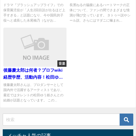
を徹底調査！
はいかに！マダニに噛まれた？
ドラマ『ブラッシュアップライフ』での
長濱ねるの脇腹にあるハートマークの正
保育園児役が「人生2回目説が出るほど上
体について、ファンの間でさまざまな憶
手すぎる」と話題になり、今や国民的子
測が飛び交っています。 タトゥー説やシ
役へと成長した永尾柚乃（ながお...
ール説、さらにはマダニに噛まれ...
音楽
後藤慶太郎は何者？プロフwiki
経歴学歴、活動内容！松田ゆう
姫との出会い馴れ初めは？
後藤慶太郎さんは、プロダンサーとして
国内外で活躍するアーティストであり、
最近ではタレントの松田ゆう姫さんとの
結婚が話題となっています。 この...
メッチャ人気の記事