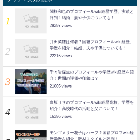
関根和也のプロフィールwiki経歴学歴、実績と
評判！結婚、妻や子供についても！
29397
井田菜穂は何者？国籍プロフィールwiki経歴、
学歴を紹介！結婚、夫や子供についても！
22215
千々岩森生のプロフィールや学歴wiki経歴を紹
介！世間の評価や印象は？
21005
白坂リサのプロフィールwiki経歴高校、学歴を
紹介！高校時代の活動と父について！
16396
モンゴメリー花子はハーフ？国籍プロフwiki経
歴学歴を紹介！取材スタイルと評判！