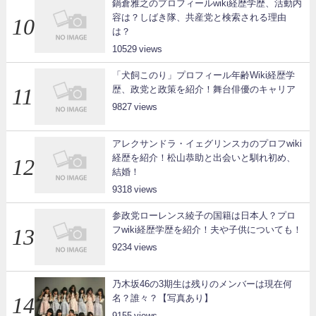
鍋倉雅之のプロフィールwiki経歴学歴、活動内
容は？しばき隊、共産党と検索される理由
は？
10529
「犬飼このり」プロフィール年齢Wiki経歴学
歴、政党と政策を紹介！舞台俳優のキャリア
9827
アレクサンドラ・イェグリンスカのプロフwiki
経歴を紹介！松山恭助と出会いと馴れ初め、
結婚！
9318
参政党ローレンス綾子の国籍は日本人？プロ
フwiki経歴学歴を紹介！夫や子供についても！
9234
乃木坂46の3期生は残りのメンバーは現在何
名？誰々？【写真あり】
9155