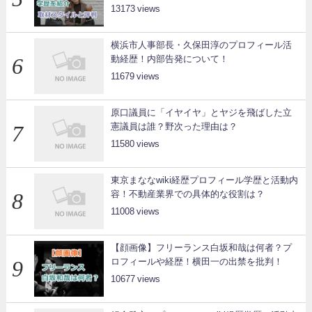
13173
横浜市人事部長・久保田淳のプロフィール活
動経歴！内部告発について！
11679
原口議員に「イヤイヤ」とヤジを飛ばした立
憲議員は誰？野次った理由は？
11580
東京まななwiki経歴プロフィール学歴と活動内
容！不動産業界での具体的な役割は？
11008
【顔画像】フリーランス白坂和哉は何者？プ
ロフィールや経歴！横田一の出禁を批判！
10677