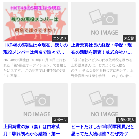
エンタメ
未分類
HKT48の5期生は今現在、残りの
上野景真社長の経歴・学歴・現
現役メンバーは何名で誰々です
在の活動を調査！株式会社ハビ
か？卒業生が出ると記事更新！
タ代表取締役
HKT48の5期生は 2018年11月26日に行わ
「株式会社ハビタの代表取締役を務める
れた「第5期生オーディション」で合格し
上野景真さんは、どのような人物な
た14名です。 この記事ではHKT48の5期
の？」 そんな疑問を持つ方に向けて、上
生に卒業...
野景真氏の経歴や学歴、これまでの仕...
スポーツ
お笑い芸人
上田綺世の嫁（妻）は由布菜
ビートたけしが4年間軍団員だと
月！馴れ初めから結婚・第一子
思ってた人物は誰？なぜ気づか