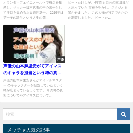
誕生まで全部わかる
なかった？
オランダ・フェイエノールトで得点を量
ビートたけしが、4年間も自分の軍団員だ
産し、サッカー日本代表の中心選手とし
と思っていた 存在を明かし、スタジオを
て注目を集める上田綺世選手。 2026年は
驚かせました。 この人物が特定できたの
第一子の誕生という人生の節...
か調査しました。 ビートた...
声優
声優の山本麻里安がてアイマス
のキャラを担当という噂の真相
は？
声優の山本麻里安さんがアイドルマスタ
ー のキャラクターを担当していたという
噂が広まっているようです。 その噂の真
相についてやアイマスについて...
メッチャ人気の記事