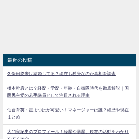
最近の投稿
久保田悠来は結婚してる？現在も独身なのか真相を調査
橋本幹彦とは？経歴・学歴・年齢・自衛隊時代を徹底解説｜国
民民主党の若手議員として注目される理由
仙台育英・星よつはが可愛い！マネージャーは誰？経歴や現在
まとめ
大門実紀史のプロフィール！経歴や学歴、現在の活動をわかり
やすく紹介