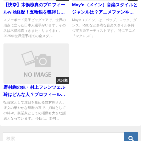
【快挙】木俣椋真のプロフィー
May'n（メイン）音楽スタイルと
ルwiki経歴！五輪銀を獲得した
ジャンルは？アニメファンや音
日本スノーボード界の新エース
楽ファンに人気の理由！
スノーボード男子ビッグエアで、世界の
May'n（メイン）は、ポップ、ロック、ダ
頂点に立った日本人選手がいます。その
ンス、R&Bなど多彩な音楽スタイルを持
名は木俣椋真（きまた・りょうま）。
つ実力派アーティストです。 特にアニメ
2025年世界選手権での金メダル...
『マクロスF』...
未分類
野村絢の妹・村上フレンツェル
玲はどんな人？プロフィールや
活動内容を徹底調査！
投資家として注目を集める野村絢さん。
彼女の華やかな経歴の裏で、姉妹として
の絆や、実業家としての活動も大きな話
題となっています。 今回は、野村...