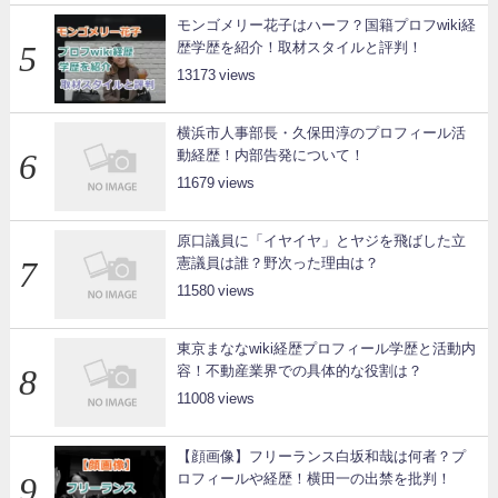
モンゴメリー花子はハーフ？国籍プロフwiki経
歴学歴を紹介！取材スタイルと評判！
13173
横浜市人事部長・久保田淳のプロフィール活
動経歴！内部告発について！
11679
原口議員に「イヤイヤ」とヤジを飛ばした立
憲議員は誰？野次った理由は？
11580
東京まななwiki経歴プロフィール学歴と活動内
容！不動産業界での具体的な役割は？
11008
【顔画像】フリーランス白坂和哉は何者？プ
ロフィールや経歴！横田一の出禁を批判！