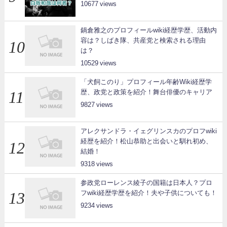
10677
鍋倉雅之のプロフィールwiki経歴学歴、活動内
容は？しばき隊、共産党と検索される理由
は？
10529
「犬飼このり」プロフィール年齢Wiki経歴学
歴、政党と政策を紹介！舞台俳優のキャリア
9827
アレクサンドラ・イェグリンスカのプロフwiki
経歴を紹介！松山恭助と出会いと馴れ初め、
結婚！
9318
参政党ローレンス綾子の国籍は日本人？プロ
フwiki経歴学歴を紹介！夫や子供についても！
9234