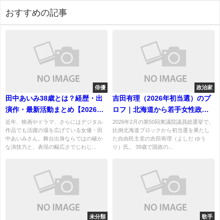
おすすめの記事
俳優
政治家
田中あいみ38歳とは？経歴・出
吉田有理（2026年初当選）のプ
演作・最新活動まとめ【2026年
ロフ｜北海道から若手女性政治
最新】
家の経歴と注目ポイント
近年、映画やドラマ、さらにはデジタル
2026年2月の第50回衆議院議員総選挙で、
作品でも活躍の場を広げている女優・田
比例北海道ブロックから初当選を果たし
中あいみさん。舞台出身ならではの確か
た自由民主党の吉田有理（よしだ ゆう
な演技力と、表現の幅広さでじわじ...
り）氏。 39歳で国政の...
未分類
歌手