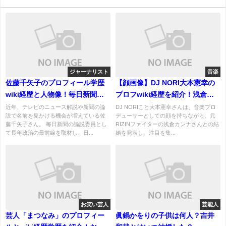
ジャーナリスト
音楽
佐藤千矢子のプロフィール学歴
【顔画像】DJ NORI大本憲幸の
wiki経歴と人物像！毎日新聞論
プロフwiki経歴を紹介！浅倉カ
説委員の政治ジャーナリスト
ンナとの出会いと馴れ初め！
近年、テレビのニュース解説や新聞の論
DJ NORIこと大本憲幸さんは、音楽プロ
説で名前を見かける機会が増えている佐
デューサーとしての顔を持ちながら、元
藤千矢子さん。 毎日新聞の論説委員とし
RIZINファイターの浅倉カンナさんとの結
て長年政治の最前線を取材し、日...
婚を発表し、注目を集...
お笑い芸人
芸能人
芸人「まつなみ」のプロフィー
眞鍋かをりの子供は何人？吉井