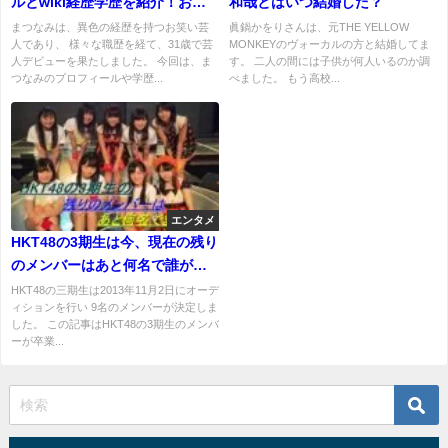
ルとwiki経歴学歴を紹介！お笑
和哉とはいつ結婚した？
いの特徴スタイルは？結婚して
まつなみは、異色の経歴を持つお笑い芸
眞鍋かをりさんは、元THE YELLOW
人であり、 様々な職歴を経て、31歳で芸
MONKEYのヴォーカルの方と結婚してま
る？
人デビューを果たしました。 今回は、ま
す。 二人の間には子供が何人いるのか調
つなみのプロフィールや学歴...
べました。 もう高校...
エンタメ
HKT48の3期生は今、現在の残り
のメンバーはあと何名で誰が残
っているのかチェックです！
HKT48の三期生は2013年11月2日にオーデ
ィションを行い 9名のメンバーが決定しま
した。 この記事はHKT48の3期生のメンバ
ーが卒業...