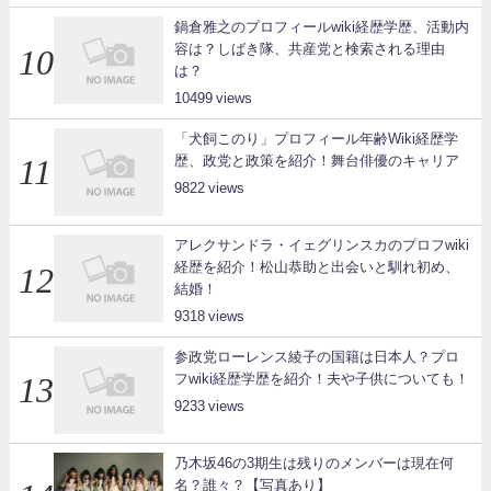
鍋倉雅之のプロフィールwiki経歴学歴、活動内
容は？しばき隊、共産党と検索される理由
は？
10499
「犬飼このり」プロフィール年齢Wiki経歴学
歴、政党と政策を紹介！舞台俳優のキャリア
9822
アレクサンドラ・イェグリンスカのプロフwiki
経歴を紹介！松山恭助と出会いと馴れ初め、
結婚！
9318
参政党ローレンス綾子の国籍は日本人？プロ
フwiki経歴学歴を紹介！夫や子供についても！
9233
乃木坂46の3期生は残りのメンバーは現在何
名？誰々？【写真あり】