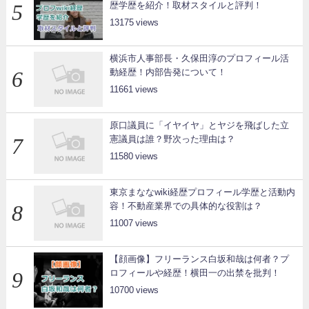
歴学歴を紹介！取材スタイルと評判！
13175
横浜市人事部長・久保田淳のプロフィール活
動経歴！内部告発について！
11661
原口議員に「イヤイヤ」とヤジを飛ばした立
憲議員は誰？野次った理由は？
11580
東京まななwiki経歴プロフィール学歴と活動内
容！不動産業界での具体的な役割は？
11007
【顔画像】フリーランス白坂和哉は何者？プ
ロフィールや経歴！横田一の出禁を批判！
10700