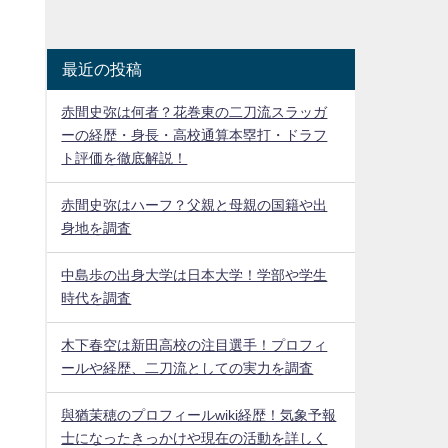
最近の投稿
赤間史弥は何者？花巻東の二刀流スラッガ
ーの経歴・身長・高校通算本塁打・ドラフ
ト評価を徹底解説！
赤間史弥はハーフ？父親と母親の国籍や出
身地を調査
中島歩の出身大学は日本大学！学部や学生
時代を調査
木下春空は新田高校の注目選手！プロフィ
ールや経歴、二刀流としての実力を調査
與猶茉穂のプロフィールwiki経歴！気象予報
士になったきっかけや現在の活動を詳しく