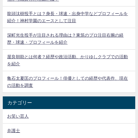
龍頭汰樹投手とは？身長・球速・出身中学などプロフィールを
紹介！神村学園のエースとして注目
深町光生投手が注目される理由は？東筑のプロ注目右腕の経
歴・球速・プロフィールを紹介
屋良朝助とは何者？経歴や政治活動、かりゆしクラブでの活動
を紹介
亀石太夏匡のプロフィール！俳優としての経歴や代表作、現在
の活動を調査
カテゴリー
お笑い芸人
弁護士