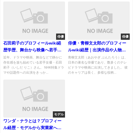
俳優
俳優
石田莉子のプロフィールwiki経
俳優・青柳文太郎のプロフィー
歴学歴、舞台から映像へ若手女
ルwiki経歴｜出演作品や人物像
優の魅力を徹底解説
など！
近年、ドラマや映画、舞台などで静かに
青柳文太郎（あおやぎ ぶんたろう）は、
存在感を放ち始めている若手女優・石田
日本の著名な俳優であり、数多くのテレ
莉子（いしだ りこ）さん。 NHK特集ドラ
ビドラマや映画に出演してきました。 彼
マや話題作への出演をきっか...
のキャリアは長く、多様な役柄...
モデル
ワンダ・ナラとは？プロフィー
ル経歴・モデルから実業家へ｜