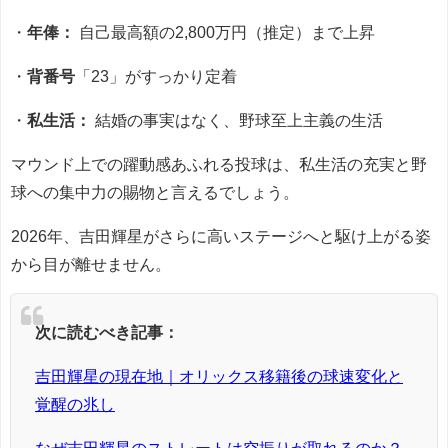
・
年俸：
自己最高額の2,800万円（推定）まで上昇
・
背番号
「23」がすっかり定着
・
私生活：
結婚の事実はなく、野球至上主義の生活
マウンド上での躍動感あふれる投球は、私生活の充実と野
球への集中力の賜物と言えるでしょう。
2026年、吉田輝星がさらに高いステージへと駆け上がる姿
から目が離せません。
次に読むべき記事：
吉田輝星の現在地｜オリックス移籍後の球速変化と
覚醒の兆し
なぜ吉田輝星のストレートは空振りが取れるのか？