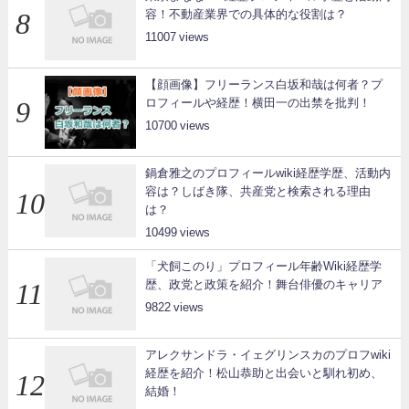
容！不動産業界での具体的な役割は？
11007
【顔画像】フリーランス白坂和哉は何者？プ
ロフィールや経歴！横田一の出禁を批判！
10700
鍋倉雅之のプロフィールwiki経歴学歴、活動内
容は？しばき隊、共産党と検索される理由
は？
10499
「犬飼このり」プロフィール年齢Wiki経歴学
歴、政党と政策を紹介！舞台俳優のキャリア
9822
アレクサンドラ・イェグリンスカのプロフwiki
経歴を紹介！松山恭助と出会いと馴れ初め、
結婚！