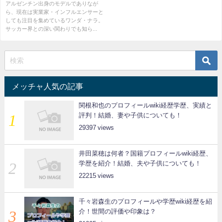
話題が尽きない理由とは
アルゼンチン出身のモデルでありなが
ら、現在は実業家・インフルエンサーと
しても注目を集めているワンダ・ナラ。
サッカー界との深い関わりでも知ら...
メッチャ人気の記事
関根和也のプロフィールwiki経歴学歴、実績と
評判！結婚、妻や子供についても！
29397
井田菜穂は何者？国籍プロフィールwiki経歴、
学歴を紹介！結婚、夫や子供についても！
22215
千々岩森生のプロフィールや学歴wiki経歴を紹
介！世間の評価や印象は？