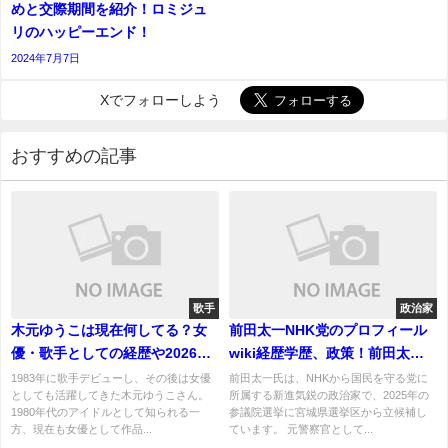
めと交際期間を紹介！ロミジュ
リのハッピーエンド！
2024年7月7日
Xでフォローしよう
おすすめの記事
歌手
政治家
木元ゆうこは現在何してる？女
前田太一NHK党のプロフィール
優・歌手としての経歴や2026年
wiki経歴学歴、政策！前田太一
の活動を紹介
は結婚してる！
1983年に歌手デビューし、その後は女優
前田太一氏は、NHKから国民を守る党に
としても活躍してきた木元ゆうこさん。
所属する新進気鋭の政治家で、2025年の
1980年代のアイドルとして知られる一
参議院選挙に宮城県選挙区から立候補し
方、現在も女優として作品...
ています。 元警察官として...