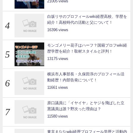
21005
白坂リサのプロフィールwiki経歴高校、学歴を
紹介！高校時代の活動と父について！
16396
モンゴメリー花子はハーフ？国籍プロフwiki経
歴学歴を紹介！取材スタイルと評判！
13175
横浜市人事部長・久保田淳のプロフィール活
動経歴！内部告発について！
11661
原口議員に「イヤイヤ」とヤジを飛ばした立
憲議員は誰？野次った理由は？
11580
東京まななwiki経歴プロフィール学歴と活動内