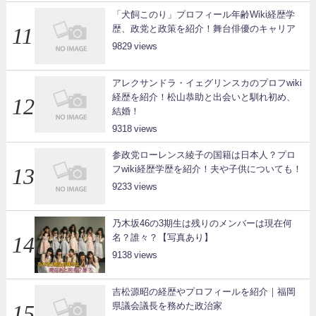
「犬飼このり」プロフィール年齢Wiki経歴学
歴、政党と政策を紹介！舞台俳優のキャリア
9829
アレクサンドラ・イェグリンスカのプロフwiki
経歴を紹介！松山恭助と出会いと馴れ初め、
結婚！
9318
参政党ローレンス綾子の国籍は日本人？プロ
フwiki経歴学歴を紹介！夫や子供についても！
9233
乃木坂46の3期生は残りのメンバーは現在何
名？誰々？【写真あり】
9138
吉松源昭の経歴やプロフィールを紹介｜福岡
県議会議長を務めた政治家