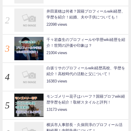
井田菜穂は何者？国籍プロフィールwiki経歴、
学歴を紹介！結婚、夫や子供についても！
22098
千々岩森生のプロフィールや学歴wiki経歴を紹
介！世間の評価や印象は？
21004
白坂リサのプロフィールwiki経歴高校、学歴を
紹介！高校時代の活動と父について！
16383
モンゴメリー花子はハーフ？国籍プロフwiki経
歴学歴を紹介！取材スタイルと評判！
13173
横浜市人事部長・久保田淳のプロフィール活
動経歴！内部告発について！