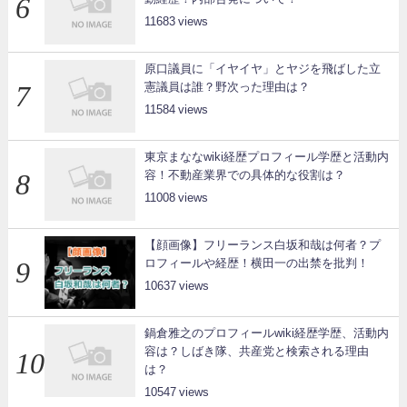
11683
原口議員に「イヤイヤ」とヤジを飛ばした立
憲議員は誰？野次った理由は？
11584
東京まななwiki経歴プロフィール学歴と活動内
容！不動産業界での具体的な役割は？
11008
【顔画像】フリーランス白坂和哉は何者？プ
ロフィールや経歴！横田一の出禁を批判！
10637
鍋倉雅之のプロフィールwiki経歴学歴、活動内
容は？しばき隊、共産党と検索される理由
は？
10547