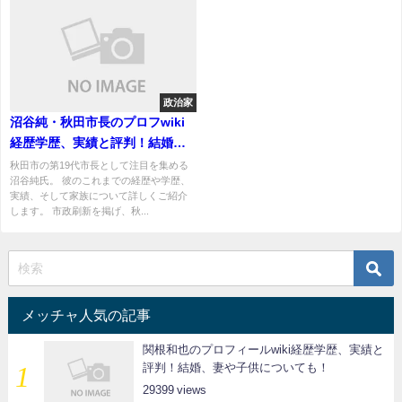
政治家
沼谷純・秋田市長のプロフwiki
経歴学歴、実績と評判！結婚、
妻と子供についても！
秋田市の第19代市長として注目を集める
沼谷純氏。 彼のこれまでの経歴や学歴、
実績、そして家族について詳しくご紹介
します。 市政刷新を掲げ、秋...
メッチャ人気の記事
関根和也のプロフィールwiki経歴学歴、実績と
評判！結婚、妻や子供についても！
29399