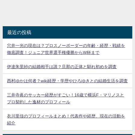
最近の投稿
穴井一光の現在は？プロスノーボーダーの年齢・経歴・戦績を
徹底調査！ジュニア世界選手権優勝からW杯まで
伊達朱里紗の結婚相手は誰？旦那の正体と馴れ初めを調査
西村ゆかは何者？wiki経歴・学歴やひろゆきとの結婚生活を調査
三井寺眞のサッカー経歴がすごい！16歳で横浜F・マリノスと
プロ契約した逸材のプロフィール
衣川里佳のプロフィールまとめ！代表作や経歴、現在の活動を
紹介