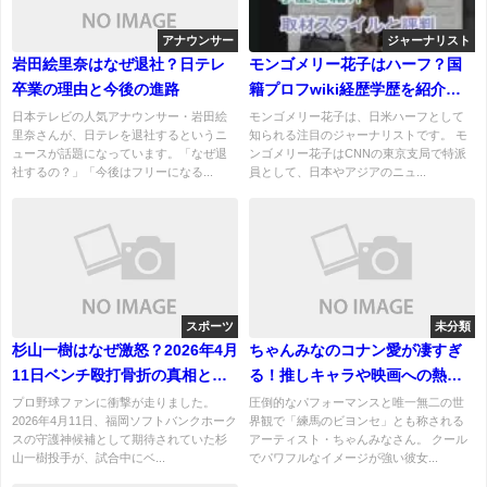
アナウンサー
ジャーナリスト
岩田絵里奈はなぜ退社？日テレ
モンゴメリー花子はハーフ？国
卒業の理由と今後の進路
籍プロフwiki経歴学歴を紹介！
取材スタイルと評判！
日本テレビの人気アナウンサー・岩田絵
モンゴメリー花子は、日米ハーフとして
里奈さんが、日テレを退社するというニ
知られる注目のジャーナリストです。 モ
ュースが話題になっています。「なぜ退
ンゴメリー花子はCNNの東京支局で特派
社するの？」「今後はフリーになる...
員として、日本やアジアのニュ...
スポーツ
未分類
杉山一樹はなぜ激怒？2026年4月
ちゃんみなのコナン愛が凄すぎ
11日ベンチ殴打骨折の真相と経
る！推しキャラや映画への熱狂
緯
コメントまとめ
プロ野球ファンに衝撃が走りました。
圧倒的なパフォーマンスと唯一無二の世
2026年4月11日、福岡ソフトバンクホーク
界観で「練馬のビヨンセ」とも称される
スの守護神候補として期待されていた杉
アーティスト・ちゃんみなさん。 クール
山一樹投手が、試合中にベ...
でパワフルなイメージが強い彼女...