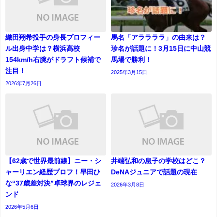
織田翔希投手の身長プロフィー
馬名「アララララ」の由来は？
ル出身中学は？横浜高校
珍名が話題に！3月15日に中山競
154km/h右腕がドラフト候補で
馬場で勝利！
注目！
2025年3月15日
2026年7月26日
【62歳で世界最前線】ニー・シ
井端弘和の息子の学校はどこ？
ャーリエン経歴プロフ！早田ひ
DeNAジュニアで話題の現在
な“37歳差対決”卓球界のレジェ
2026年3月8日
ンド
2026年5月6日