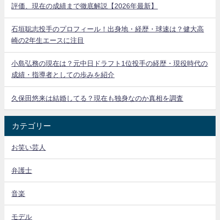
評価、現在の成績まで徹底解説【2026年最新】
石垣聡志投手のプロフィール！出身地・経歴・球速は？健大高
崎の2年生エースに注目
小島弘務の現在は？元中日ドラフト1位投手の経歴・現役時代の
成績・指導者としての歩みを紹介
久保田悠来は結婚してる？現在も独身なのか真相を調査
カテゴリー
お笑い芸人
弁護士
音楽
モデル