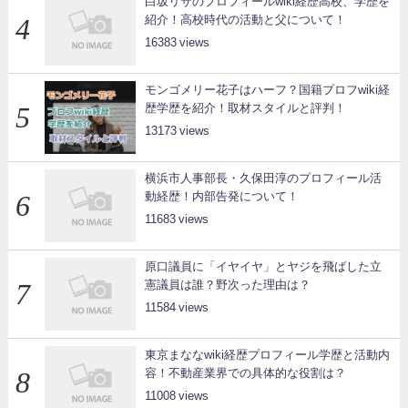
白坂リサのプロフィールwiki経歴高校、学歴を
紹介！高校時代の活動と父について！
16383
モンゴメリー花子はハーフ？国籍プロフwiki経
歴学歴を紹介！取材スタイルと評判！
13173
横浜市人事部長・久保田淳のプロフィール活
動経歴！内部告発について！
11683
原口議員に「イヤイヤ」とヤジを飛ばした立
憲議員は誰？野次った理由は？
11584
東京まななwiki経歴プロフィール学歴と活動内
容！不動産業界での具体的な役割は？
11008