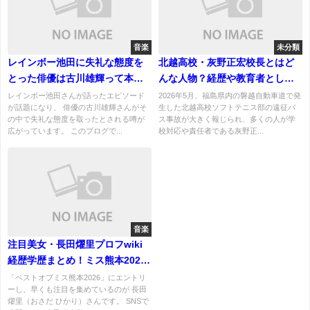
音楽
未分類
レインボー池田に失礼な態度を
北越高校・灰野正宏校長とはど
とった俳優は古川雄輝って本
んな人物？経歴や教育者として
当？噂の真相は？
の歩みをわかりやすく解説
レインボー池田さんが語ったエピソード
2026年5月、福島県内の磐越自動車道で発
が話題になり、 俳優の古川雄輝さんがそ
生した北越高校ソフトテニス部の遠征バ
の中で失礼な態度を取ったとされる噂が
ス事故が大きく報じられ、多くの人が学
広がっています。 このブログで...
校対応や責任者である灰野正...
音楽
注目美女・長田燿里プロフwiki
経歴学歴まとめ！ミス熊本2026
エントリーNo.1の素顔！
「ベストオブミス熊本2026」にエントリ
ーし、早くも注目を集めているのが 長田
燿里（おさだ ひかり）さんです。 SNSで