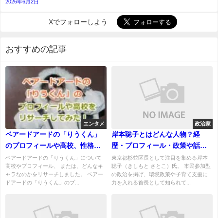
2026年6月2日
Xでフォローしよう
おすすめの記事
エンタメ
政治家
ベアードアードの「りうくん」
岸本聡子とはどんな人物？経
のプロフィールや高校、性格
歴・プロフィール・政策や話題
（キャラ）などをリサーチして
をわかりやすく解説
ベアードアードの「りうくん」について
東京都杉並区長として注目を集める岸本
高校やプロフィール、 または、どんなキ
聡子（きしもと さとこ）氏。 市民参加型
みた！
ャラなのかをリサーチしました。 ベアー
の政治を掲げ、環境政策や子育て支援に
ドアードの「りうくん」のプ...
力を入れる首長として知られて...