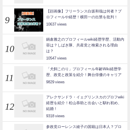
【顔画像】フリーランス白坂和哉は何者？プ
ロフィールや経歴！横田一の出禁を批判！
10637
鍋倉雅之のプロフィールwiki経歴学歴、活動内
容は？しばき隊、共産党と検索される理由
は？
10547
「犬飼このり」プロフィール年齢Wiki経歴学
歴、政党と政策を紹介！舞台俳優のキャリア
9829
アレクサンドラ・イェグリンスカのプロフwiki
経歴を紹介！松山恭助と出会いと馴れ初め、
結婚！
9318
参政党ローレンス綾子の国籍は日本人？プロ