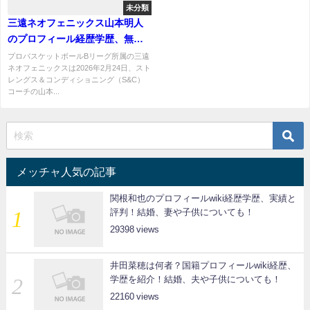
未分類
三遠ネオフェニックス山本明人
のプロフィール経歴学歴、無免
許運転発覚で契約解除へ
プロバスケットボールBリーグ所属の三遠
ネオフェニックスは2026年2月24日、スト
レングス＆コンディショニング（S&C）
コーチの山本...
メッチャ人気の記事
関根和也のプロフィールwiki経歴学歴、実績と
評判！結婚、妻や子供についても！
29398
井田菜穂は何者？国籍プロフィールwiki経歴、
学歴を紹介！結婚、夫や子供についても！
22160