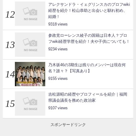
アレクサンドラ・イェグリンスカのプロフwiki
経歴を紹介！松山恭助と出会いと馴れ初め、
結婚！
9318
参政党ローレンス綾子の国籍は日本人？プロ
フwiki経歴学歴を紹介！夫や子供についても！
9234
乃木坂46の3期生は残りのメンバーは現在何
名？誰々？【写真あり】
9155
吉松源昭の経歴やプロフィールを紹介｜福岡
県議会議長を務めた政治家
9107
スポンサードリンク