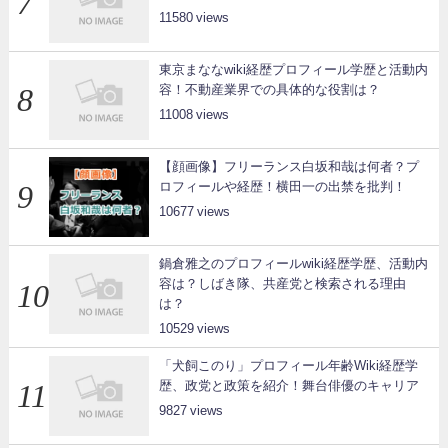
11580
東京まななwiki経歴プロフィール学歴と活動内
容！不動産業界での具体的な役割は？
11008
【顔画像】フリーランス白坂和哉は何者？プ
ロフィールや経歴！横田一の出禁を批判！
10677
鍋倉雅之のプロフィールwiki経歴学歴、活動内
容は？しばき隊、共産党と検索される理由
は？
10529
「犬飼このり」プロフィール年齢Wiki経歴学
歴、政党と政策を紹介！舞台俳優のキャリア
9827