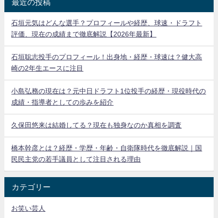
最近の投稿
石垣元気はどんな選手？プロフィールや経歴、球速・ドラフト
評価、現在の成績まで徹底解説【2026年最新】
石垣聡志投手のプロフィール！出身地・経歴・球速は？健大高
崎の2年生エースに注目
小島弘務の現在は？元中日ドラフト1位投手の経歴・現役時代の
成績・指導者としての歩みを紹介
久保田悠来は結婚してる？現在も独身なのか真相を調査
橋本幹彦とは？経歴・学歴・年齢・自衛隊時代を徹底解説｜国
民民主党の若手議員として注目される理由
カテゴリー
お笑い芸人