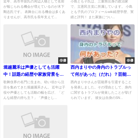
や役割を整理
結婚、夫と子供について！
近年、高市早苗氏の周辺人物として名前
小島とも子氏は、三重県出身の政治家
が報じられる機会が増えているのが木下
で、立憲民主党に所属しています。 小島
剛志氏です。 表舞台に出る機会は多くあ
とも子氏のプロフィールwiki経歴学歴、実
りませんが、高市氏を長年支えて...
績と評判！ また家族につい...
俳優
俳優
堀越麗禾は声優としても活躍
西内まりやの身内のトラブルっ
中！話題の経歴や家族背景を徹
て何があった（だれ）？芸能界
底解説
引退を決意する理由とは？
歌舞伎界の名門に生まれ、幼い頃から注
西内まりやさんが芸能界を引退すること
目を集めてきた堀越麗禾さん。 近年は子
を発表しました。その理由として、身内
役や声優としても活動の幅を広げ、「ど
に関するトラブルが発覚したことが挙げ
んな経歴の持ち主？」「声優とし...
られています。 彼女は自身のSN...