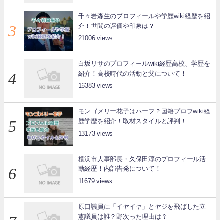
千々岩森生のプロフィールや学歴wiki経歴を紹
介！世間の評価や印象は？
21006
白坂リサのプロフィールwiki経歴高校、学歴を
紹介！高校時代の活動と父について！
16383
モンゴメリー花子はハーフ？国籍プロフwiki経
歴学歴を紹介！取材スタイルと評判！
13173
横浜市人事部長・久保田淳のプロフィール活
動経歴！内部告発について！
11679
原口議員に「イヤイヤ」とヤジを飛ばした立
憲議員は誰？野次った理由は？