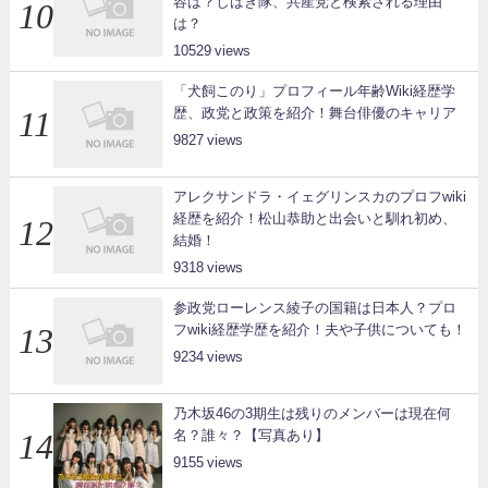
容は？しばき隊、共産党と検索される理由
は？
10529
「犬飼このり」プロフィール年齢Wiki経歴学
歴、政党と政策を紹介！舞台俳優のキャリア
9827
アレクサンドラ・イェグリンスカのプロフwiki
経歴を紹介！松山恭助と出会いと馴れ初め、
結婚！
9318
参政党ローレンス綾子の国籍は日本人？プロ
フwiki経歴学歴を紹介！夫や子供についても！
9234
乃木坂46の3期生は残りのメンバーは現在何
名？誰々？【写真あり】
9155