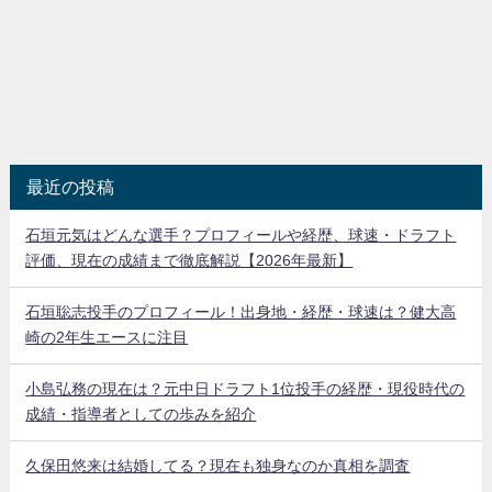
最近の投稿
石垣元気はどんな選手？プロフィールや経歴、球速・ドラフト
評価、現在の成績まで徹底解説【2026年最新】
石垣聡志投手のプロフィール！出身地・経歴・球速は？健大高
崎の2年生エースに注目
小島弘務の現在は？元中日ドラフト1位投手の経歴・現役時代の
成績・指導者としての歩みを紹介
久保田悠来は結婚してる？現在も独身なのか真相を調査