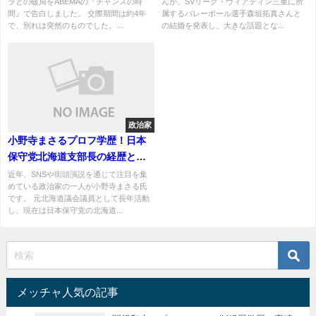
ラとの破局をABEMAの『チャンスの時
んが、SVリーグ・ヴィアティン三重に所
間』で告白しました。 交際期間は約4年
属するバレーボール選手森垣拓真さんと
で、別れは突然のものでした。...
の結婚を発表し、大きな話題とな...
政治家
小野寺まさるプロフ学歴！日本
保守党北海道支部長の経歴と政
策、現在の動向を紹介
近年、SNSや街頭演説を通じて注目を集
めている政治家の一人が小野寺まさる氏
です。 元北海道議会議員として長年活動
し、現在は日本保守党の北海道...
メッチャ人気の記事