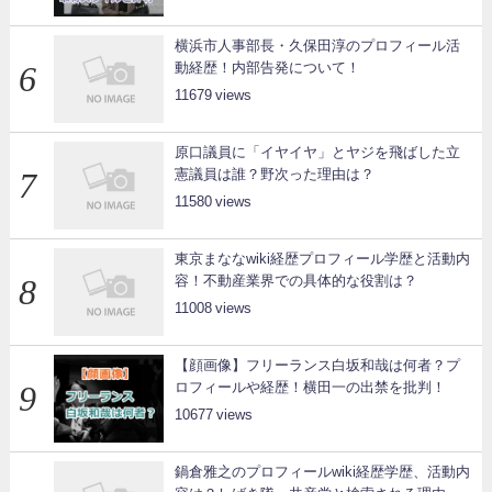
横浜市人事部長・久保田淳のプロフィール活
動経歴！内部告発について！
11679
原口議員に「イヤイヤ」とヤジを飛ばした立
憲議員は誰？野次った理由は？
11580
東京まななwiki経歴プロフィール学歴と活動内
容！不動産業界での具体的な役割は？
11008
【顔画像】フリーランス白坂和哉は何者？プ
ロフィールや経歴！横田一の出禁を批判！
10677
鍋倉雅之のプロフィールwiki経歴学歴、活動内