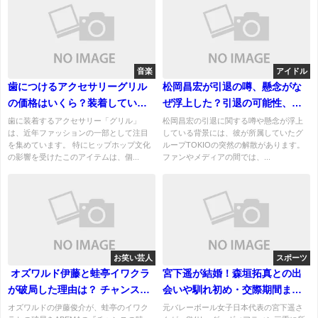
音楽
アイドル
歯につけるアクセサリーグリル
松岡昌宏が引退の噂、懸念がな
の価格はいくら？装着している
ぜ浮上した？引退の可能性、真
芸能人はいる？
相を究明！
歯に装着するアクセサリー「グリル」
松岡昌宏の引退に関する噂や懸念が浮上
は、近年ファッションの一部として注目
している背景には、彼が所属していたグ
を集めています。 特にヒップホップ文化
ループTOKIOの突然の解散があります。
の影響を受けたこのアイテムは、個...
ファンやメディアの間では、...
お笑い芸人
スポーツ
オズワルド伊藤と蛙亭イワクラ
宮下遥が結婚！森垣拓真との出
が破局した理由は？ チャンスの
会いや馴れ初め・交際期間まと
時間で告白！2025/11/2日放送！
め
オズワルドの伊藤俊介が、蛙亭のイワク
元バレーボール女子日本代表の宮下遥さ