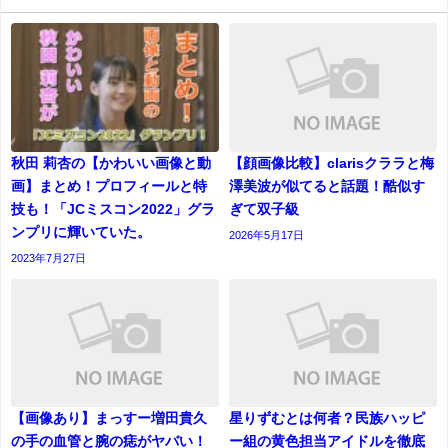
秋田 莉杏の【かわいい画像と動
【顔画像比較】clarisクララと梅
画】まとめ！プロフィールと特
澤美波が似てると話題！酷似す
技も！「JCミスコン2022」グラ
ぎて双子級
ンプリに輝いていた。
2026年5月17日
2023年7月27日
【画像あり】まっすー増田貴久
星りずむとは何者？民族ハッピ
の手の血管と腕の痣がヤバい！
ー組の黄色担当アイドルを徹底