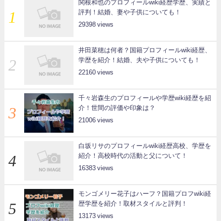
関根和也のプロフィールwiki経歴学歴、実績と
評判！結婚、妻や子供についても！
29398
井田菜穂は何者？国籍プロフィールwiki経歴、
学歴を紹介！結婚、夫や子供についても！
22160
千々岩森生のプロフィールや学歴wiki経歴を紹
介！世間の評価や印象は？
21006
白坂リサのプロフィールwiki経歴高校、学歴を
紹介！高校時代の活動と父について！
16383
モンゴメリー花子はハーフ？国籍プロフwiki経
歴学歴を紹介！取材スタイルと評判！
13173