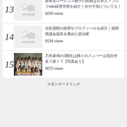
参政党ローレンス綾子の国籍は日本人？プロ
フwiki経歴学歴を紹介！夫や子供についても！
9230
吉松源昭の経歴やプロフィールを紹介｜福岡
県議会議長を務めた政治家
9134
乃木坂46の3期生は残りのメンバーは現在何
名？誰々？【写真あり】
9072
スポンサードリンク