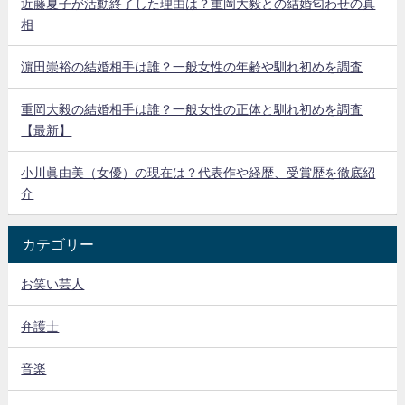
近藤夏子が活動終了した理由は？重岡大毅との結婚匂わせの真
相
濵田崇裕の結婚相手は誰？一般女性の年齢や馴れ初めを調査
重岡大毅の結婚相手は誰？一般女性の正体と馴れ初めを調査
【最新】
小川眞由美（女優）の現在は？代表作や経歴、受賞歴を徹底紹
介
カテゴリー
お笑い芸人
弁護士
音楽