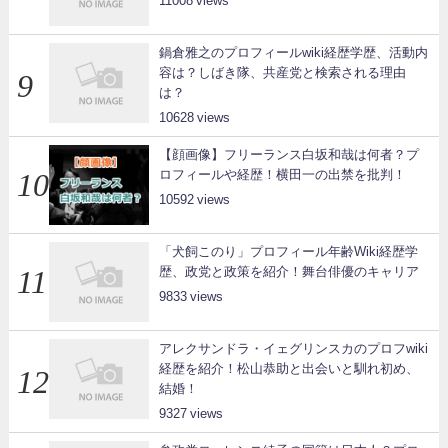
11008
鍋倉雅之のプロフィールwiki経歴学歴、活動内
容は？しばき隊、共産党と検索される理由
は？
10628
【顔画像】フリーランス白坂和哉は何者？プ
ロフィールや経歴！横田一の出禁を批判！
10592
「犬飼このり」プロフィール年齢Wiki経歴学
歴、政党と政策を紹介！舞台俳優のキャリア
9833
アレクサンドラ・イェグリンスカのプロフwiki
経歴を紹介！松山恭助と出会いと馴れ初め、
結婚！
9327