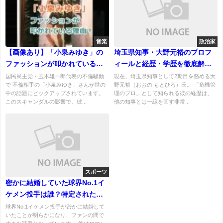
音楽
政治家
【画像あり】「小泉みゆき」の
埼玉県知事・大野元裕のプロフ
ファッションが叩かれている理
ィールと経歴・学歴を徹底解
由！小泉みゆきの服が痛いとの
説！中東の専門家から知事への
国民民主党・玉木雄一郎代表の不倫騒動
現在、埼玉県知事として2期目を務める大
で 不倫相手の「小泉みゆき」さんが世の
野元裕（おおの もとひろ）氏。 「危機管
反応！
軌跡
中の話題にピックアップされています。
理のプロ」として知られる彼の経歴は、
このスキャンダルの影響で、彼...
他の知事とは一線を画す非常...
スポーツ
密かに結婚していた球界No.1イ
ケメン投手は誰？特定された？
結婚相手は誰？
球界No.1イケメン投手が密かに結婚して
いたことが明らかになり、ファンの間で