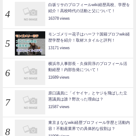
白坂リサのプロフィールwiki経歴高校、学歴を
紹介！高校時代の活動と父について！
16378
モンゴメリー花子はハーフ？国籍プロフwiki経
歴学歴を紹介！取材スタイルと評判！
13171
横浜市人事部長・久保田淳のプロフィール活
動経歴！内部告発について！
11689
原口議員に「イヤイヤ」とヤジを飛ばした立
憲議員は誰？野次った理由は？
11587
東京まななwiki経歴プロフィール学歴と活動内
容！不動産業界での具体的な役割は？