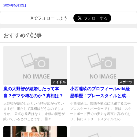
2024年5月12日
Xでフォローしよう
おすすめの記事
アイドル
スポーツ
嵐の大野智が結婚したって本
小西凜玖のプロフィールwiki経
当？デマや噂なのか？真相は？
歴学歴！プレースタイルと成績
を紹介！
大野智が結婚したという噂が広がってい
小西凜玖は、関西を拠点に活躍する若手
ますが、果たして真相はどうなのでしょ
プロスケートボーダーです。 彼は、スケ
うか。 公式な発表はなく、未婚の状態が
ートボード界での実力を着実に高めてお
続いているとのことです。 様々...
り、特にストリートスタイルでの...