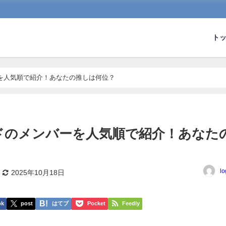
ト
を人気順で紹介！あなたの推しは何位？
ドのメンバーを人気順で紹介！あなた
lo
2025年10月18日
ok
post
はてブ
Pocket
Feedly