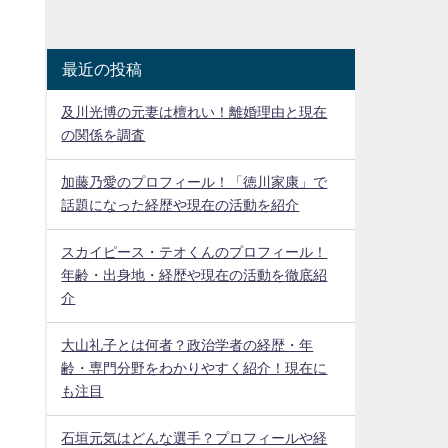
最近の投稿
及川光博の元妻は檀れい！離婚理由と現在
の関係を調査
加藤乃愛のプロフィール！「徳川家康」で
話題になった経歴や現在の活動を紹介
スカイピース・テオくんのプロフィール！
年齢・出身地・経歴や現在の活動を徹底紹
介
大山礼子とは何者？政治学者の経歴・年
齢・専門分野をわかりやすく紹介！現在に
も注目
石垣元気はどんな選手？プロフィールや経