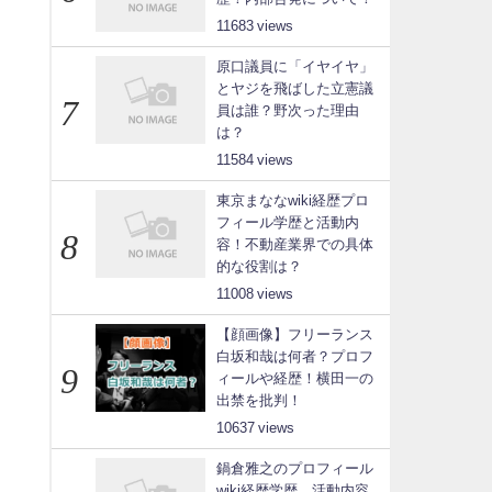
11683
原口議員に「イヤイヤ」
とヤジを飛ばした立憲議
員は誰？野次った理由
は？
11584
東京まななwiki経歴プロ
フィール学歴と活動内
容！不動産業界での具体
的な役割は？
11008
【顔画像】フリーランス
白坂和哉は何者？プロフ
ィールや経歴！横田一の
出禁を批判！
10637
鍋倉雅之のプロフィール
wiki経歴学歴、活動内容