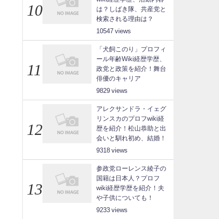
は？しばき隊、共産党と
検索される理由は？
10547
「犬飼このり」プロフィ
ール年齢Wiki経歴学歴、
政党と政策を紹介！舞台
俳優のキャリア
9829
アレクサンドラ・イェグ
リンスカのプロフwiki経
歴を紹介！松山恭助と出
会いと馴れ初め、結婚！
9318
参政党ローレンス綾子の
国籍は日本人？プロフ
wiki経歴学歴を紹介！夫
や子供についても！
9233