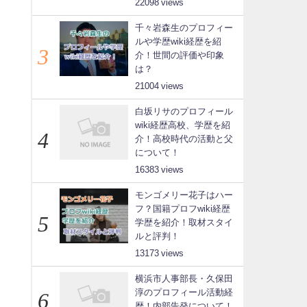
22098
千々岩森生のプロフィー
ルや学歴wiki経歴を紹
介！世間の評価や印象
は？
21004
白坂リサのプロフィール
wiki経歴高校、学歴を紹
介！高校時代の活動と父
について！
16383
モンゴメリー花子はハー
フ？国籍プロフwiki経歴
学歴を紹介！取材スタイ
ルと評判！
13173
横浜市人事部長・久保田
淳のプロフィール活動経
歴！内部告発について！