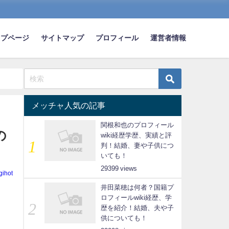
ップページ
サイトマップ
プロフィール
運営者情報
メッチャ人気の記事
関根和也のプロフィール
の
wiki経歴学歴、実績と評
判！結婚、妻や子供につ
いても！
29399
gihot
井田菜穂は何者？国籍プ
ロフィールwiki経歴、学
歴を紹介！結婚、夫や子
供についても！