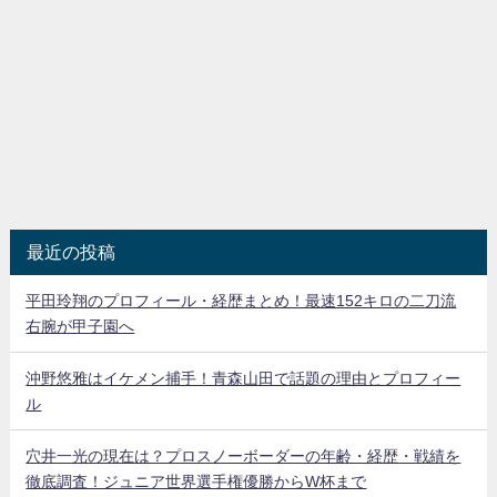
最近の投稿
平田玲翔のプロフィール・経歴まとめ！最速152キロの二刀流
右腕が甲子園へ
沖野悠雅はイケメン捕手！青森山田で話題の理由とプロフィー
ル
穴井一光の現在は？プロスノーボーダーの年齢・経歴・戦績を
徹底調査！ジュニア世界選手権優勝からW杯まで