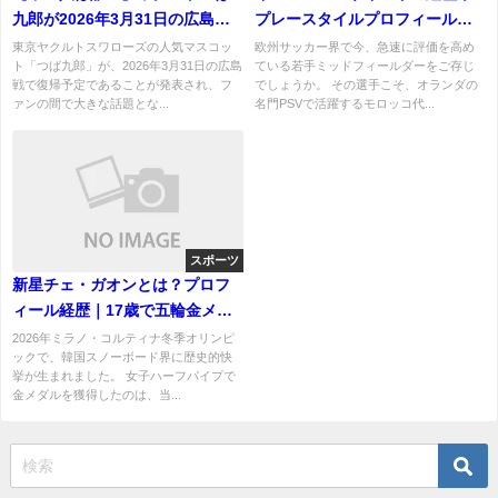
九郎が2026年3月31日の広島戦
プレースタイルプロフィール｜
に復帰の予定と発表！
バイエルン移籍の可能性も徹底
東京ヤクルトスワローズの人気マスコッ
欧州サッカー界で今、急速に評価を高め
ト「つば九郎」が、2026年3月31日の広島
ている若手ミッドフィールダーをご存じ
解説
戦で復帰予定であることが発表され、フ
でしょうか。 その選手こそ、オランダの
ァンの間で大きな話題とな...
名門PSVで活躍するモロッコ代...
スポーツ
新星チェ・ガオンとは？プロフ
ィール経歴｜17歳で五輪金メダ
ル！韓国スノーボード選手
2026年ミラノ・コルティナ冬季オリンピ
ックで、韓国スノーボード界に歴史的快
挙が生まれました。 女子ハーフパイプで
金メダルを獲得したのは、当...