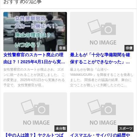
おすすめの記事
音楽
俳優
女性警察官のスカート廃止の理
最上もが「十分な準備期間を確
由は？！2025年4月1日から実施
保することができなかった」理
される予定
由とは？舞台『山潜り』を降
女性警察官のスカートが廃止され、ズボ
最上もがが舞台『山潜り-
ンに統一されることが決定しました。 こ
YAMAKUGURI-』を降板することを発表し
板！
の変更は、2025年4月1日から実施される
ました。 関係者との協議の結果、舞台に
予定で、 女性警察官が現...
立つことが難しいと判断したとのこ...
未分類
スポーツ
【中の人は誰？】ヤクルトつば
イスマエル・サイバリの経歴や