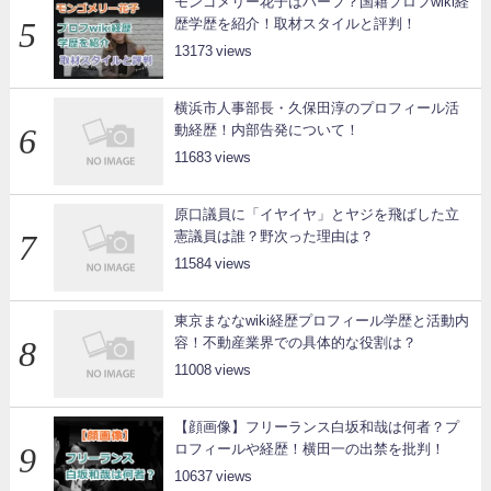
モンゴメリー花子はハーフ？国籍プロフwiki経
歴学歴を紹介！取材スタイルと評判！
13173
横浜市人事部長・久保田淳のプロフィール活
動経歴！内部告発について！
11683
原口議員に「イヤイヤ」とヤジを飛ばした立
憲議員は誰？野次った理由は？
11584
東京まななwiki経歴プロフィール学歴と活動内
容！不動産業界での具体的な役割は？
11008
【顔画像】フリーランス白坂和哉は何者？プ
ロフィールや経歴！横田一の出禁を批判！
10637