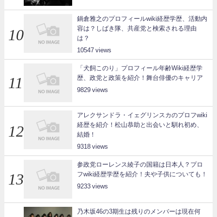
鍋倉雅之のプロフィールwiki経歴学歴、活動内
容は？しばき隊、共産党と検索される理由
は？
10547
「犬飼このり」プロフィール年齢Wiki経歴学
歴、政党と政策を紹介！舞台俳優のキャリア
9829
アレクサンドラ・イェグリンスカのプロフwiki
経歴を紹介！松山恭助と出会いと馴れ初め、
結婚！
9318
参政党ローレンス綾子の国籍は日本人？プロ
フwiki経歴学歴を紹介！夫や子供についても！
9233
乃木坂46の3期生は残りのメンバーは現在何