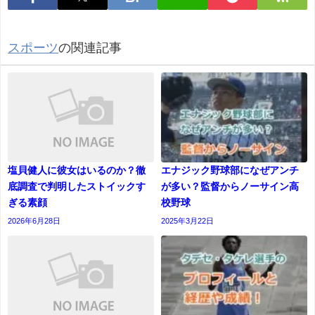
スポーツ
の関連記事
塩貝健人に彼女はいるのか？徹
エナジック野球部になぜアンチ
底調査で判明したストイックす
が多い？監督からノーサイン高
ぎる素顔
校野球
2026年6月28日
2025年3月22日