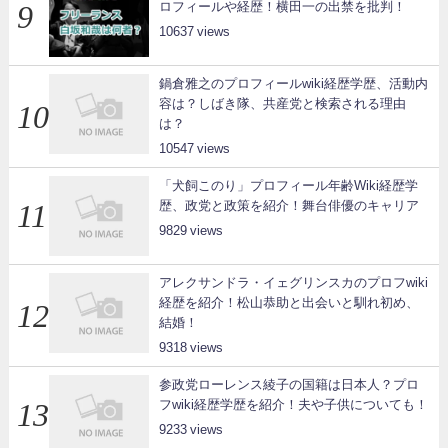
ロフィールや経歴！横田一の出禁を批判！
10637
鍋倉雅之のプロフィールwiki経歴学歴、活動内
容は？しばき隊、共産党と検索される理由
は？
10547
「犬飼このり」プロフィール年齢Wiki経歴学
歴、政党と政策を紹介！舞台俳優のキャリア
9829
アレクサンドラ・イェグリンスカのプロフwiki
経歴を紹介！松山恭助と出会いと馴れ初め、
結婚！
9318
参政党ローレンス綾子の国籍は日本人？プロ
フwiki経歴学歴を紹介！夫や子供についても！
9233