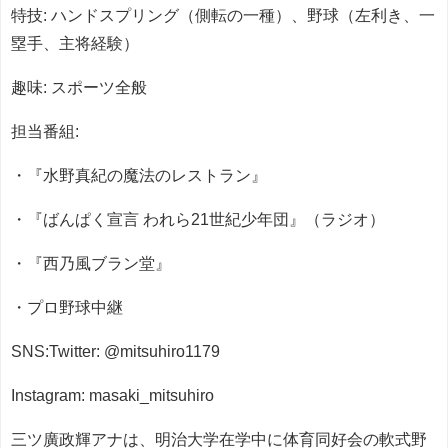
特技: ハンドスプリング（側転の一種）、野球（左利き、一
塁手、主将経験）
趣味: スポーツ全般
担当番組:
・『水野真紀の魔法のレストラン』
・『ばんぱく宣言 われら21世紀少年団』（ラジオ）
・『西乃風ブラン堂』
・プロ野球中継
SNS:Twitter: @mitsuhiro1179
Instagram: masaki_mitsuhiro
三ツ廣政輝アナは、明治大学在学中に体育同好会の軟式野