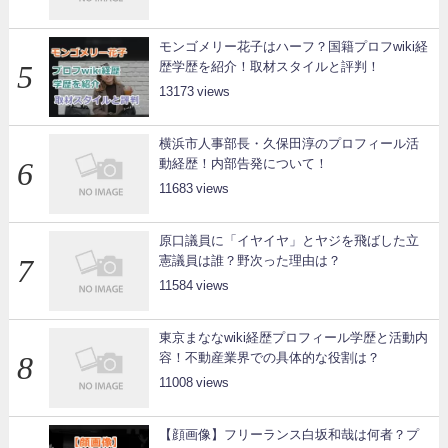
モンゴメリー花子はハーフ？国籍プロフwiki経
歴学歴を紹介！取材スタイルと評判！
13173
横浜市人事部長・久保田淳のプロフィール活
動経歴！内部告発について！
11683
原口議員に「イヤイヤ」とヤジを飛ばした立
憲議員は誰？野次った理由は？
11584
東京まななwiki経歴プロフィール学歴と活動内
容！不動産業界での具体的な役割は？
11008
【顔画像】フリーランス白坂和哉は何者？プ