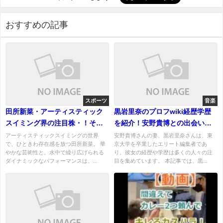
おすすめの記事
スポーツ
音楽
田所新菜・アーティスティック
黒岩里奈のプロフwiki経歴学歴
スイミング界の注目株・！その
を紹介！安野貴博との出会いと
驚異の身体能力を徹底解説
馴れ初め、子供について！
アーティスティックスイミングの世界
安野貴博さんの妻、黒岩里奈さんは、東
で、ひときわ存在感を放つ田所新菜。 華
京大学を卒業したエリート編集者であ
やかな芸術性と、水中で繰り広げられる
り、彼女の経歴や学歴は多くの人々の注
ダイナミックなパフォーマンスは、...
目を集めています。 本記事では、黒...