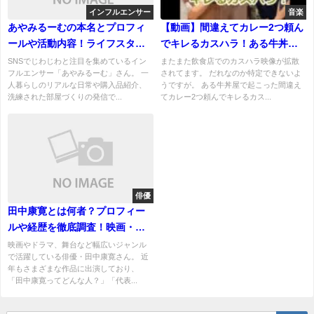
インフルエンサー
音楽
あやみるーむの本名とプロフィ
【動画】間違えてカレー2つ頼ん
ールや活動内容！ライフスタイ
でキレるカスハラ！ある牛丼屋
ル系インフルエンサーを徹底解
でのネチネチクレーマー！
SNSでじわじわと注目を集めているイン
またまた飲食店でのカスハラ映像が拡散
フルエンサー「あやみるーむ」さん。 一
されてます。 だれなのか特定できないよ
説
人暮らしのリアルな日常や購入品紹介、
うですが。 ある牛丼屋で起こった間違え
洗練された部屋づくりの発信で...
てカレー2つ頼んでキレるカス...
俳優
田中康寛とは何者？プロフィー
ルや経歴を徹底調査！映画・ド
ラマ・舞台で活躍する実力派俳
映画やドラマ、舞台など幅広いジャンル
で活躍している俳優・田中康寛さん。 近
優
年もさまざまな作品に出演しており、
「田中康寛ってどんな人？」「代表...