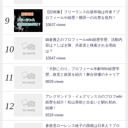
【顔画像】フリーランス白坂和哉は何者？プ
ロフィールや経歴！横田一の出禁を批判！
10637
鍋倉雅之のプロフィールwiki経歴学歴、活動内
容は？しばき隊、共産党と検索される理由
は？
10547
「犬飼このり」プロフィール年齢Wiki経歴学
歴、政党と政策を紹介！舞台俳優のキャリア
9829
アレクサンドラ・イェグリンスカのプロフwiki
経歴を紹介！松山恭助と出会いと馴れ初め、
結婚！
9318
参政党ローレンス綾子の国籍は日本人？プロ