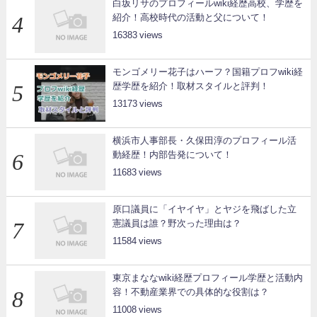
白坂リサのプロフィールwiki経歴高校、学歴を
紹介！高校時代の活動と父について！
16383
モンゴメリー花子はハーフ？国籍プロフwiki経
歴学歴を紹介！取材スタイルと評判！
13173
横浜市人事部長・久保田淳のプロフィール活
動経歴！内部告発について！
11683
原口議員に「イヤイヤ」とヤジを飛ばした立
憲議員は誰？野次った理由は？
11584
東京まななwiki経歴プロフィール学歴と活動内
容！不動産業界での具体的な役割は？
11008