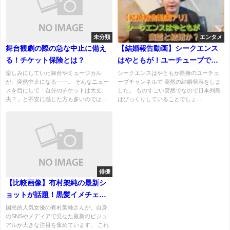
未分類
エンタメ
舞台観劇の際の急な中止に備え
【結婚報告動画】シークエンス
る！チケット保険とは？
はやともが！ユーチューブで突
然の発表！お相手は幽霊なの
楽しみにしていた舞台やミュージカル
シークエンスはやともが自身のユーチュ
が、突然中止になる――。 そんなニュー
ーブチャンネルで 突然の結婚発表をしま
か！
スを目にして「自分のチケットは大丈
した。 ものすごい突然でなので日本列島
夫？」と不安に感じた方も多いのでは...
はびっくりしていることでしょ...
俳優
【比較画像】有村架純の最新シ
ョットが話題！黒髪イメチェン
で「北乃きいに激似」の声が続
国民的人気女優の有村架純さんが、自身
のSNSやメディアで見せた最新のビジュ
出？
アルが大きな注目を集めています。 これ