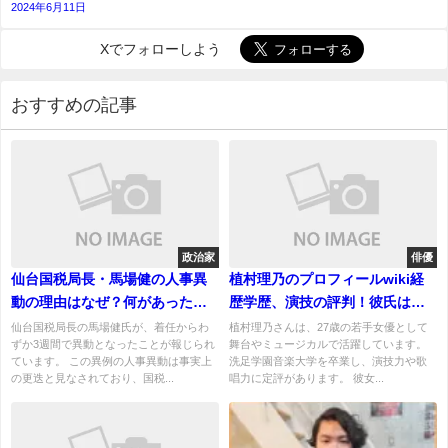
2024年6月11日
Xでフォローしよう
おすすめの記事
政治家
俳優
仙台国税局長・馬場健の人事異
植村理乃のプロフィールwiki経
動の理由はなぜ？何があった？3
歴学歴、演技の評判！彼氏はい
週間というスピード更迭？
る？
仙台国税局長の馬場健氏が、着任からわ
植村理乃さんは、27歳の若手女優として
ずか3週間で異動となったことが報じられ
舞台やミュージカルで活躍しています。
ています。 この異例の人事異動は事実上
洗足学園音楽大学を卒業し、演技力や歌
の更迭と見なされており、国税...
唱力に定評があります。 彼女...