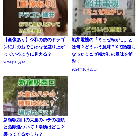
【画像あり】令和の虎のドラゴ
船井電機の「ミュゼ転がし」と
ン細井のおでこはなぜ盛り上が
は何？どういう意味？Xで話題に
っているように見える？
なったミュゼ転がしの意味を解
説！
2024年11月14日
2024年10月26日
新宿駅西口の大量のハチの種類
と危険性ついて！場所はどこ？
襲ってくるかしら？