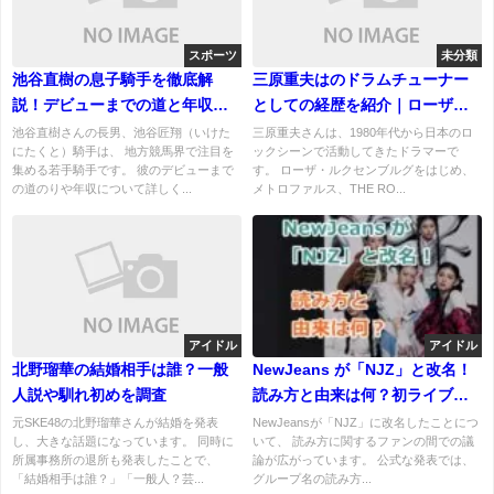
スポーツ
未分類
池谷直樹の息子騎手を徹底解
三原重夫はのドラムチューナー
説！デビューまでの道と年収
としての経歴を紹介｜ローザ・
は？
ルクセンブルグやTHE
池谷直樹さんの長男、池谷匠翔（いけた
三原重夫さんは、1980年代から日本のロ
にたくと）騎手は、 地方競馬界で注目を
ックシーンで活動してきたドラマーで
ROOSTERZでの活動
集める若手騎手です。 彼のデビューまで
す。 ローザ・ルクセンブルグをはじめ、
の道のりや年収について詳しく...
メトロファルス、THE RO...
アイドル
アイドル
北野瑠華の結婚相手は誰？一般
NewJeans が「NJZ」と改名！
人説や馴れ初めを調査
読み方と由来は何？初ライブは
いつ？
元SKE48の北野瑠華さんが結婚を発表
NewJeansが「NJZ」に改名したことにつ
し、大きな話題になっています。 同時に
いて、 読み方に関するファンの間での議
所属事務所の退所も発表したことで、
論が広がっています。 公式な発表では、
「結婚相手は誰？」「一般人？芸...
グループ名の読み方...