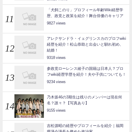
「犬飼このり」プロフィール年齢Wiki経歴学
歴、政党と政策を紹介！舞台俳優のキャリア
9827
アレクサンドラ・イェグリンスカのプロフwiki
経歴を紹介！松山恭助と出会いと馴れ初め、
結婚！
9318
参政党ローレンス綾子の国籍は日本人？プロ
フwiki経歴学歴を紹介！夫や子供についても！
9234
乃木坂46の3期生は残りのメンバーは現在何
名？誰々？【写真あり】
9155
吉松源昭の経歴やプロフィールを紹介｜福岡
県議会議長を務めた政治家