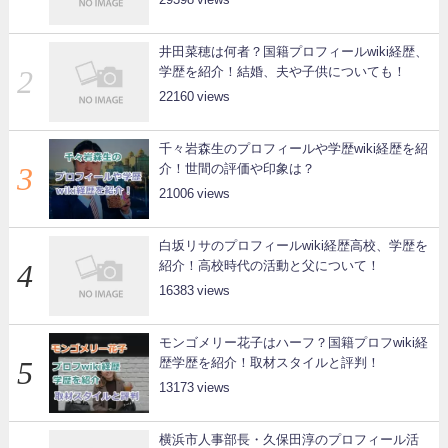
井田菜穂は何者？国籍プロフィールwiki経歴、
学歴を紹介！結婚、夫や子供についても！
22160
千々岩森生のプロフィールや学歴wiki経歴を紹
介！世間の評価や印象は？
21006
白坂リサのプロフィールwiki経歴高校、学歴を
紹介！高校時代の活動と父について！
16383
モンゴメリー花子はハーフ？国籍プロフwiki経
歴学歴を紹介！取材スタイルと評判！
13173
横浜市人事部長・久保田淳のプロフィール活