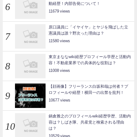
動経歴！内部告発について！
11679
原口議員に「イヤイヤ」とヤジを飛ばした立
憲議員は誰？野次った理由は？
11580
東京まななwiki経歴プロフィール学歴と活動内
容！不動産業界での具体的な役割は？
11008
【顔画像】フリーランス白坂和哉は何者？プ
ロフィールや経歴！横田一の出禁を批判！
10677
鍋倉雅之のプロフィールwiki経歴学歴、活動内
容は？しばき隊、共産党と検索される理由
は？
10529