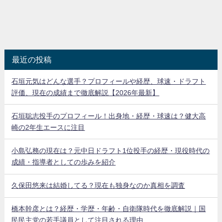
最近の投稿
石垣元気はどんな選手？プロフィールや経歴、球速・ドラフト
評価、現在の成績まで徹底解説【2026年最新】
石垣聡志投手のプロフィール！出身地・経歴・球速は？健大高
崎の2年生エースに注目
小島弘務の現在は？元中日ドラフト1位投手の経歴・現役時代の
成績・指導者としての歩みを紹介
久保田悠来は結婚してる？現在も独身なのか真相を調査
橋本幹彦とは？経歴・学歴・年齢・自衛隊時代を徹底解説｜国
民民主党の若手議員として注目される理由