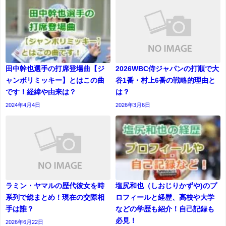
田中幹也選手の打席登場曲【ジ
2026WBC侍ジャパンの打順で大
ャンボリミッキー】とはこの曲
谷1番・村上6番の戦略的理由と
です！経緯や由来は？
は？
2024年4月4日
2026年3月6日
ラミン・ヤマルの歴代彼女を時
塩尻和也（しおじりかずや)のプ
系列で総まとめ！現在の交際相
ロフィールと経歴、高校や大学
手は誰？
などの学歴も紹介！自己記録も
必見！
2026年6月22日