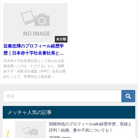
未分類
近衞忠煇のプロフィール経歴学
歴｜日本赤十字社名誉社長とし
てのキャリアや人道活動を解説
日本赤十字社名誉社長として知られる近
衞忠煇（このえ・ただてる）さん。国際
赤十字・赤新月社連盟（IFRC）会長を務
めたことで、世界的な人道支援...
メッチャ人気の記事
関根和也のプロフィールwiki経歴学歴、実績と
評判！結婚、妻や子供についても！
29398