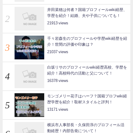
井田菜穂は何者？国籍プロフィールwiki経歴、
学歴を紹介！結婚、夫や子供についても！
21913
千々岩森生のプロフィールや学歴wiki経歴を紹
介！世間の評価や印象は？
21037
白坂リサのプロフィールwiki経歴高校、学歴を
紹介！高校時代の活動と父について！
16378
モンゴメリー花子はハーフ？国籍プロフwiki経
歴学歴を紹介！取材スタイルと評判！
13171
横浜市人事部長・久保田淳のプロフィール活
動経歴！内部告発について！