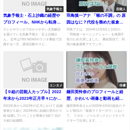
気象予報士
芸能人
気象予報士・石上沙織の経歴や
羽鳥慎一アナ 「喉の不調」の 原
プロフィール、NHKから転身し
因はなに？代役を務めた板倉朋
た理由を徹底解説！
希アナの経歴は？
テレビやラジオで分かりやすい天気解説
羽鳥アナは、2024年12月9日と10日の
を届けている気象予報士・石上沙織さ
「羽鳥慎一モーニングショー」を体調不
ん。 近年はTBS NEWSやラジオ番組で活
良のため欠席しました。 番組冒頭で、同
躍する一方、講演活動やスピ...
局の板倉朋希アナウンサ...
エンタメ
俳優
【９組の芸能人カップル】2022
鎌田英怜奈のプロフィールと経
年末から2023年正月早々にかけ
歴、かわいい画像と動画も紹
ての結婚報道ラッシュのまと
介！どこの高校に進学予定？
2022年末から2023年の正月にかけて 結婚
鎌田英怜奈さんが2025年4月6日放送の テ
発表が５組と 2023年内に結婚の意向が３
レビ朝日の『仮面ライダーガヴ』におい
め！
組 結婚していたことが発覚が1組で 合計
て、 リゼル・ジャルダックというキャラ
９組の結婚関...
クターで出演します。 ...