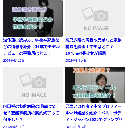
道休蓮の読み方、学校や家族な
海乃夕陽の両親や兄弟など家族
どの情報を紹介！16歳でモデル
構成を調査！中学はどこ？
デビューの事務所はどこ！
167cmの美少女が話題
2025年4月19日
2026年5月14日
内田禅の契約解除の理由はな
乃亜とは何者？本名プロフィー
ぜ？芸能事務所の契約終了って
ルwiki経歴を紹介！ベストボデ
何をした？
ィ・ジャパン2025でグランプリ
2025年9月11日
2025年6月13日