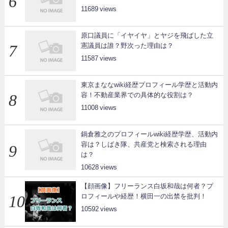
11689
原口議員に「イヤイヤ」とヤジを飛ばした立
憲議員は誰？野次った理由は？
11587
東京まななwiki経歴プロフィール学歴と活動内
容！不動産業界での具体的な役割は？
11008
鍋倉雅之のプロフィールwiki経歴学歴、活動内
容は？しばき隊、共産党と検索される理由
は？
10628
【顔画像】フリーランス白坂和哉は何者？プ
ロフィールや経歴！横田一の出禁を批判！
10592