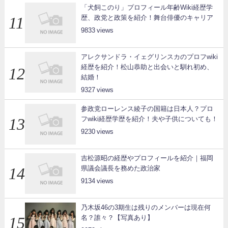
「犬飼このり」プロフィール年齢Wiki経歴学
歴、政党と政策を紹介！舞台俳優のキャリア
9833
アレクサンドラ・イェグリンスカのプロフwiki
経歴を紹介！松山恭助と出会いと馴れ初め、
結婚！
9327
参政党ローレンス綾子の国籍は日本人？プロ
フwiki経歴学歴を紹介！夫や子供についても！
9230
吉松源昭の経歴やプロフィールを紹介｜福岡
県議会議長を務めた政治家
9134
乃木坂46の3期生は残りのメンバーは現在何
名？誰々？【写真あり】