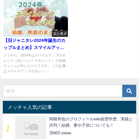
エンタメ
【旧ジャニタレ2024年誕生のカ
ップルまとめ】スマイルアップ
のタレントが結婚ラッシュで
どうやら、2024年はスマイルアップのタ
レント（旧ジャニーズタレント） の結婚
す。熱愛、交際発覚も！
ラッシュの年になりそうです。 この記事
はスマイルアップのタレン...
メッチャ人気の記事
関根和也のプロフィールwiki経歴学歴、実績と
評判！結婚、妻や子供についても！
29402