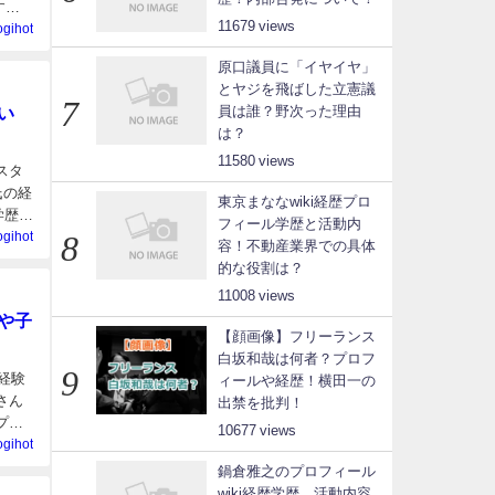
す。
11679
ogihot
原口議員に「イヤイヤ」
とヤジを飛ばした立憲議
い
員は誰？野次った理由
は？
11580
スタ
氏の経
東京まななwiki経歴プロ
学歴
フィール学歴と活動内
ogihot
容！不動産業界での具体
的な役割は？
11008
や子
【顔画像】フリーランス
白坂和哉は何者？プロフ
経験
ィールや経歴！横田一の
さん
出禁を批判！
プロ
10677
ogihot
鍋倉雅之のプロフィール
wiki経歴学歴、活動内容