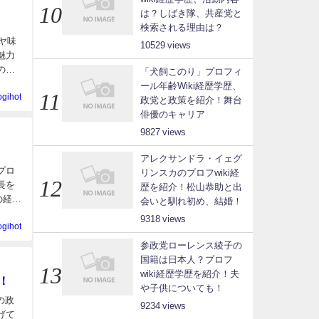
は？しばき隊、共産党と
検索される理由は？
ヤ味
10529
魅力
の経
「犬飼このり」プロフィ
ール年齢Wiki経歴学歴、
ogihot
政党と政策を紹介！舞台
俳優のキャリア
9827
アレクサンドラ・イェグ
プロ
リンスカのプロフwiki経
長を
歴を紹介！松山恭助と出
の経歴
会いと馴れ初め、結婚！
9318
ogihot
参政党ローレンス綾子の
国籍は日本人？プロフ
wiki経歴学歴を紹介！夫
！
や子供についても！
の政
9234
げて