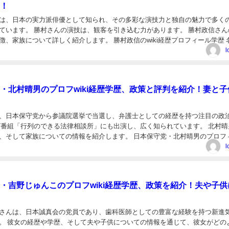
！
は、日本の実力派俳優として知られ、その多彩な演技力と独自の魅力で多く
ています。 勝村さんの演技は、観客を引き込む力があります。 勝村政信さん
徴、家族について詳しく紹介します。 勝村政信のwiki経歴プロフィール学歴 
むら まさのぶ） 生年月日: 196...
l
・北村晴男のプロフwiki経歴学歴、政策と評判を紹介！妻と子
、日本保守党から参議院選挙で当選し、弁護士としての経歴を持つ注目の政
ビ番組「行列のできる法律相談所」にも出演し、広く知られています。 北村晴
、そして家族についての情報を紹介します。 日本保守党・北村晴男のプロフ
歴 名前: 北村晴男（きたむら はるお） 生年...
l
・吉野じゅんこのプロフwiki経歴学歴、政策を紹介！夫や子供
さんは、日本誠真会の党員であり、歯科医師としての豊富な経験を持つ新進
。 彼女の経歴や学歴、そして夫や子供についての情報を通じて、彼女がどの