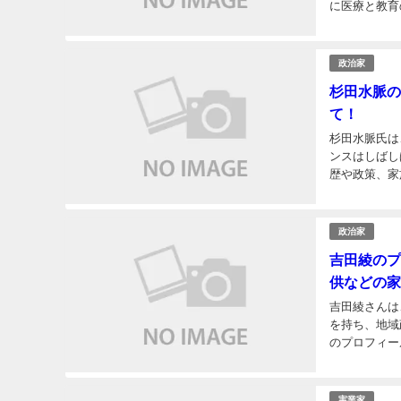
に医療と教育
吉野じゅんこ
政治家
杉田水脈の
て！
杉田水脈氏は
ンスはしばし
歴や政策、家
杉田水脈の読み
政治家
吉田綾のプ
供などの家
吉田綾さんは
を持ち、地域
のプロフィー
フwiki経歴、
実業家