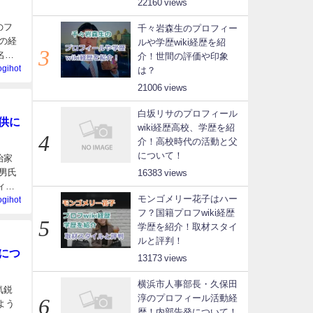
22160
のフ
千々岩森生のプロフィー
の経
ルや学歴wiki経歴を紹
名前:
介！世間の評価や印象
ogihot
は？
21006
白坂リサのプロフィール
供に
wiki経歴高校、学歴を紹
介！高校時代の活動と父
について！
治家
男氏
16383
ィー
モンゴメリー花子はハー
ogihot
フ？国籍プロフwiki経歴
学歴を紹介！取材スタイ
ルと評判！
につ
13173
横浜市人事部長・久保田
気鋭
淳のプロフィール活動経
よう
歴！内部告発について！