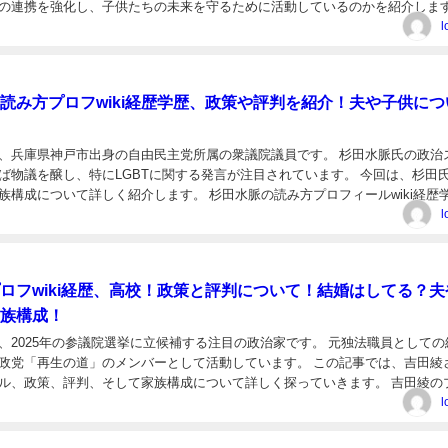
の連携を強化し、子供たちの未来を守るために活動しているのかを紹介しま
さんの多彩なバックグラウンドと情熱に迫る内容をお楽し...
l
読み方プロフwiki経歴学歴、政策や評判を紹介！夫や子供につ
、兵庫県神戸市出身の自由民主党所属の衆議院議員です。 杉田水脈氏の政治
ば物議を醸し、特にLGBTに関する発言が注目されています。 今回は、杉田
族構成について詳しく紹介します。 杉田水脈の読み方プロフィールwiki経歴
方は 「すぎた みお」です。 名前: ...
l
ロフwiki経歴、高校！政策と評判について！結婚はしてる？夫
族構成！
、2025年の参議院選挙に立候補する注目の政治家です。 元独法職員としての
政党「再生の道」のメンバーとして活動しています。 この記事では、吉田綾
ル、政策、評判、そして家族構成について詳しく探っていきます。 吉田綾の
高校、学歴！ 名前: 吉田綾（よしだ あや...
l