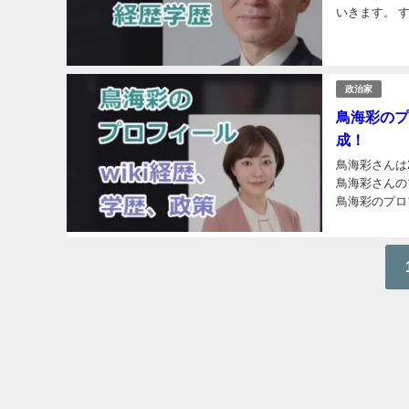
いきます。 す
日：1962年1
政治家
鳥海彩のプ
成！
鳥海彩さんは
鳥海彩さんの
鳥海彩のプロフ
（2025年現在