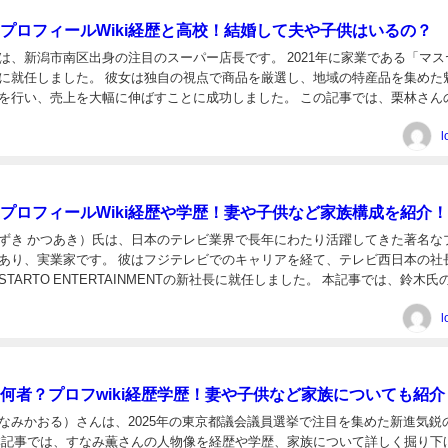
プロフィールWiki経歴と高校！結婚して夫や子供はいるの？
は、新潟市南区出身の注目のスーパー店長です。 2021年に家業である「マス
に就任しました。 彼女は独自の視点で商品を厳選し、地域の特産品を集めた
を行い、売上を大幅に伸ばすことに成功しました。 この記事では、栗林さん
、そしてプライベートに関する情報を紹介します。...
l
プロフィールWiki経歴や学歴！妻や子供など家族構成を紹介！
ずき かつあき）氏は、日本のテレビ業界で長年にわたり活躍してきた著名な
あり、実業家です。 彼はフジテレビでのキャリアを経て、テレビ西日本の社
TARTO ENTERTAINMENTの新社長に就任しました。 本記事では、鈴木氏
て家族構成について詳しく紹介します...
l
何者？プロフwiki経歴学歴！妻や子供など家族についても紹介
なみかおる）さんは、2025年の東京都議会議員選挙で注目を集めた新進気鋭
本記事では、すなみ薫さんの人物像を経歴や学歴、家族について詳しく掘り下