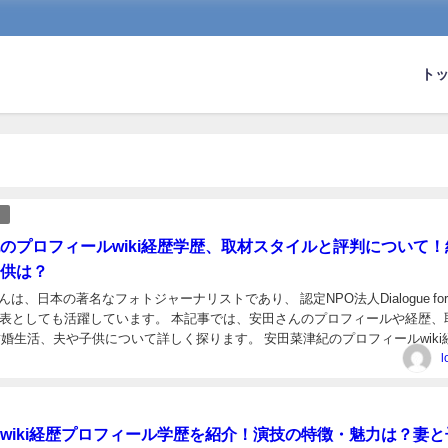
ト
のプロフィールwiki経歴学歴、取材スタイルと評判について！
供は？
は、日本の著名なフォトジャーナリストであり、 認定NPO法人Dialogue for
の副代表としても活躍しています。 本記事では、安田さんのプロフィールや経歴、
結婚生活、夫や子供について詳しく探ります。 安田菜津紀のプロフィールwiki
田菜津紀（やすだ な...
l
wiki経歴プロフィール学歴を紹介！演技の特徴・魅力は？妻と