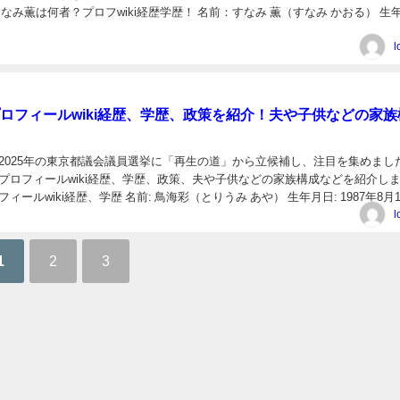
なみ薫は何者？プロフwiki経歴学歴！ 名前：すなみ 薫（すなみ かおる） 生
月29日（現在63歳） 出身地：香...
l
ロフィールwiki経歴、学歴、政策を紹介！夫や子供などの家族
2025年の東京都議会議員選挙に「再生の道」から立候補し、注目を集めまし
プロフィールwiki経歴、学歴、政策、夫や子供などの家族構成などを紹介し
ィールwiki経歴、学歴 名前: 鳥海彩（とりうみ あや） 生年月日: 1987年8月
37歳） 出身地:...
l
1
2
3