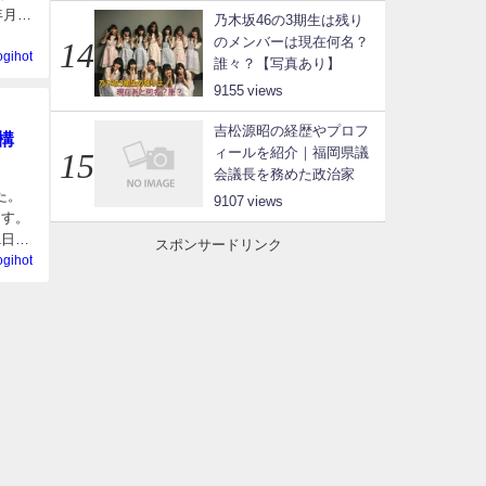
年月
乃木坂46の3期生は残り
のメンバーは現在何名？
ogihot
誰々？【写真あり】
9155
吉松源昭の経歴やプロフ
構
ィールを紹介｜福岡県議
会議長を務めた政治家
た。
9107
ます。
1日
スポンサードリンク
ogihot