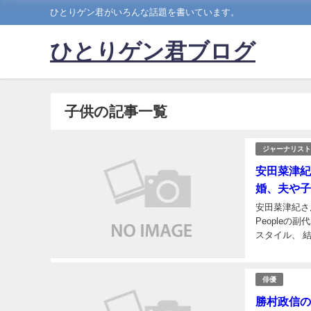
ひとりゲン君がいろんな話題を書いています。
ひとりゲン君ブログ
子供の記事一覧
ジャーナリスト
安田菜津紀
婚、夫や子
安田菜津紀さん
People
スタイル、 
学歴 名前: 安
俳優
勝村政信の