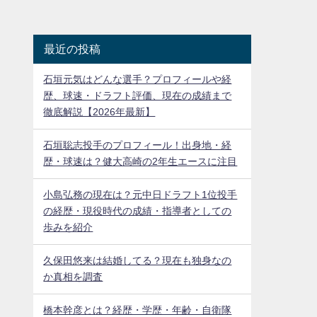
最近の投稿
石垣元気はどんな選手？プロフィールや経
歴、球速・ドラフト評価、現在の成績まで
徹底解説【2026年最新】
石垣聡志投手のプロフィール！出身地・経
歴・球速は？健大高崎の2年生エースに注目
小島弘務の現在は？元中日ドラフト1位投手
の経歴・現役時代の成績・指導者としての
歩みを紹介
久保田悠来は結婚してる？現在も独身なの
か真相を調査
橋本幹彦とは？経歴・学歴・年齢・自衛隊