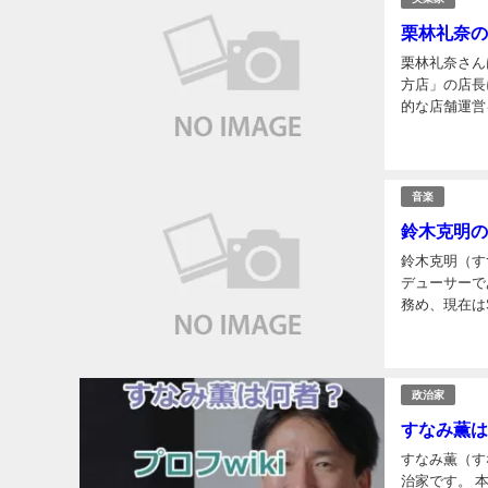
栗林礼奈の
栗林礼奈さん
方店」の店長
的な店舗運営
歴や高校時代
音楽
鈴木克明の
鈴木克明（す
デューサーで
務め、現在はS
や学歴、そし
政治家
すなみ薫は
すなみ薫（す
治家です。 