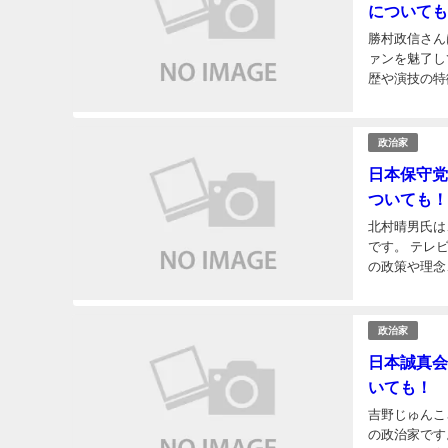
についても
勝村政信さん
ァンを魅了し
歴や演技の特
勝村 政信（かつ
政治家
日本保守党
ついても！
北村晴男氏は
です。 テレ
の政策や理念
ルwiki経歴学
政治家
日本誠真会
いても！
吉野じゅんこ
の政治家です