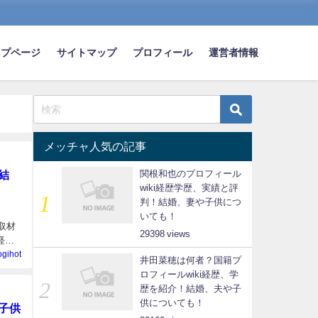
ップページ
サイトマップ
プロフィール
運営者情報
メッチャ人気の記事
結
関根和也のプロフィール
wiki経歴学歴、実績と評
判！結婚、妻や子供につ
いても！
取材
29398
経歴
ogihot
井田菜穂は何者？国籍プ
ロフィールwiki経歴、学
歴を紹介！結婚、夫や子
供についても！
子供