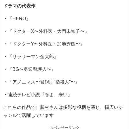
ドラマの代表作
:
・『HERO』
・『ドクターX〜外科医・大門未知子〜』
・『ドクターY〜外科医・加地秀樹〜』
・『サラリーマン金太郎』
・『BG〜身辺警護人〜』
・『アノニマス〜警視庁“指殺人”〜』
・連続テレビ小説『春よ、来い』
これらの作品で、勝村さんは多彩な役柄を演じ、幅広いジ
ャンルで活躍しています
スポンサーリンク