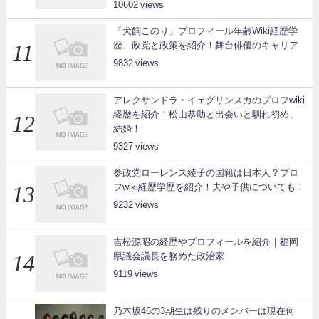
10602
「犬飼このり」プロフィール年齢Wiki経歴学
歴、政党と政策を紹介！舞台俳優のキャリア
9832
アレクサンドラ・イェグリンスカのプロフwiki
経歴を紹介！松山恭助と出会いと馴れ初め、
結婚！
9327
参政党ローレンス綾子の国籍は日本人？プロ
フwiki経歴学歴を紹介！夫や子供についても！
9232
吉松源昭の経歴やプロフィールを紹介｜福岡
県議会議長を務めた政治家
9119
乃木坂46の3期生は残りのメンバーは現在何