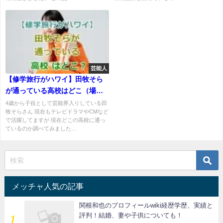
芸能人
【修学旅行がハワイ】田牧そら
が通っている高校はどこ（場
所）？
4歳から子役として芸能界入りしている田
牧そらさん 現在もテレビドラマやCMなど
で活躍してますが 現在どこの高校に通っ
ているのか調べてみました...
メッチャ人気の記事
関根和也のプロフィールwiki経歴学歴、実績と
評判！結婚、妻や子供についても！