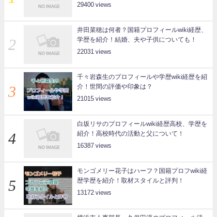
29400
井田菜穂は何者？国籍プロフィールwiki経歴、
学歴を紹介！結婚、夫や子供についても！
22031
千々岩森生のプロフィールや学歴wiki経歴を紹
介！世間の評価や印象は？
21015
白坂リサのプロフィールwiki経歴高校、学歴を
紹介！高校時代の活動と父について！
16387
モンゴメリー花子はハーフ？国籍プロフwiki経
歴学歴を紹介！取材スタイルと評判！
13172