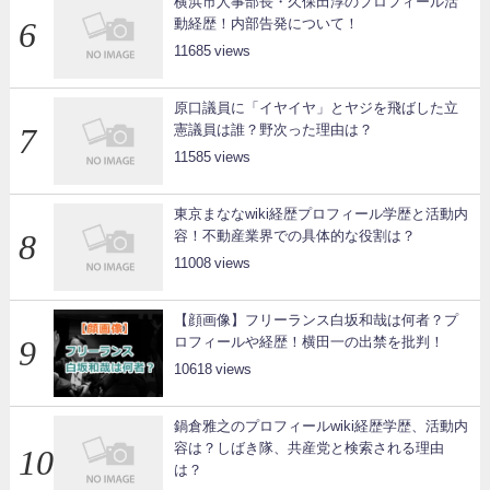
横浜市人事部長・久保田淳のプロフィール活
動経歴！内部告発について！
11685
原口議員に「イヤイヤ」とヤジを飛ばした立
憲議員は誰？野次った理由は？
11585
東京まななwiki経歴プロフィール学歴と活動内
容！不動産業界での具体的な役割は？
11008
【顔画像】フリーランス白坂和哉は何者？プ
ロフィールや経歴！横田一の出禁を批判！
10618
鍋倉雅之のプロフィールwiki経歴学歴、活動内
容は？しばき隊、共産党と検索される理由
は？