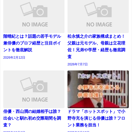
階晴紀とは？話題の若手モデル
松永慎之介の家族構成まとめ！
兼俳優のプロフ経歴と注目ポイ
父親は元モデル、母親は立花理
ントを徹底解説
佐！兄弟や学歴・経歴も徹底調
査
2026年2月12日
2026年7月7日
俳優・西山潤の結婚相手は誰？
ドラマ「ホットスポット」で小
出会いと馴れ初め交際期間を調
野寺充を演じる俳優は誰？フロ
査？
ント業務を担当！