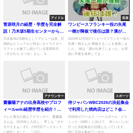
アイドル
音楽
菅原咲月の経歴・学歴を完全解
ワンピースフランキー役の矢尾
説！乃木坂5期生センターから副
一樹が降板で後任は誰？溝が出
キャプテンへ──輝きつづける20
来てしまったの意味は？
乃木坂46の5期生としてデビュー以来、圧
2024年12月8日ワンピースフランキー役の
倒的なビジュアルと明るいキャラクター
矢尾一樹さんが 降板することを発表しま
歳の軌跡
でファンを魅了し続けている菅原咲月
した。 彼は「溝が出来てしまった」を理
（すがわら さつき）さん。 5...
由に卒業を発表してま...
アナウンサー
スポーツ
齋藤陽アナの出身高校やプロフ
侍ジャパンWBC2026の決起集会
ィールwiki経歴学歴を紹介！齋
で利用した焼肉店はどこ？会計
藤陽の魅力は？
は誰がした？
テレビ東京の新人アナウンサー、齋藤陽
2026年のワールド・ベースボール・クラ
さんは、2025年に入社し、 早くも「モヤ
シック（WBC）に向けて、 侍ジャパンが
モヤさまぁ～ず2」の5代目アシスタント
行った決起集会が話題になっています。
に就任しました。 この記...
特に注目を集めているの...